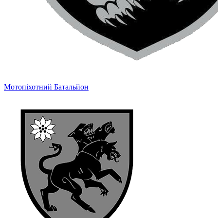
Мотопіхотний Батальйон