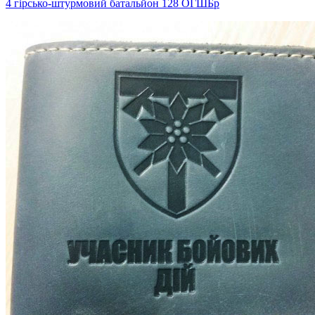
4 гірсько-штурмовий батальйон 128 ОГШБр