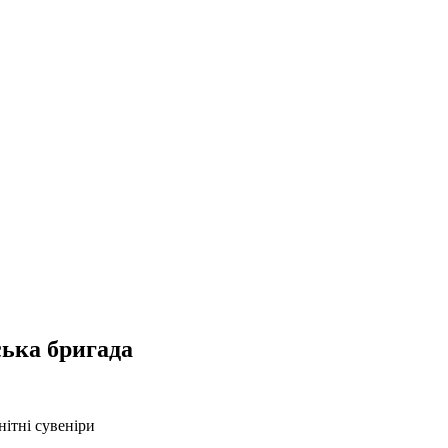
ська бригада
ітні сувеніри