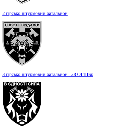
2 гірсько-штурмовий батальйон
3 гірсько-штурмовий батальйон 128 ОГШБр