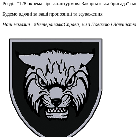
Розділ “128 окрема гірсько-штурмова Закарпатська бригада” на
Будемо вдячні за ваші пропозиції та зауваження
Наш магазин - #ВетеранськаСправа, ми з Повагою і Вдячністю 