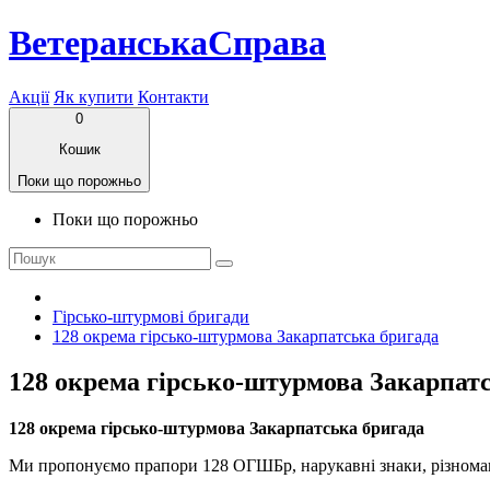
ВетеранськаСправа
Акції
Як купити
Контакти
0
Кошик
Поки що порожньо
Поки що порожньо
Гірсько-штурмові бригади
128 окрема гірсько-штурмова Закарпатська бригада
128 окрема гірсько-штурмова Закарпат
128 окрема гірсько-штурмова Закарпатська бригада
Ми пропонуємо прапори 128 ОГШБр, нарукавні знаки, різноман