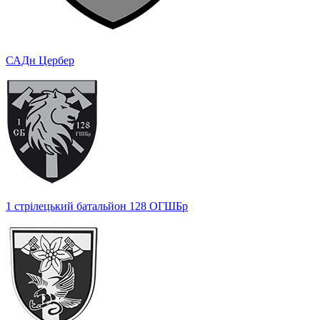
САДн Цербер
1 стрілецький батальйон 128 ОГШБр