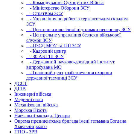
- Командування Сухопутних Військ
- Міністерство Оборони ЗСУ
- СтратКом ЗСУ
- Управління по роботі з сержантським складом
ЗСУ
- Центр психологічної підтримки персоналу ЗСУ
- Центральне управління безпеки військової
служби ЗСУ
- ЦЗСД МОУ та ГШ ЗСУ
- Кадровий центр
- 30 АБ ГШ ЗСУ
- Державний науково-дослiдний iнститут
випробувань МО
- Головний центр забезпечення охорони
державної таємниці ЗСУ
ДССТ
ДШВ
Інженерні війська
Медичні сили
Механізовані війська
Морська Піхота
Навчальні заклади, Центри
Окрема президентська бригада імені гетьмана Богдана
Хмельницького
ППО - ЗРВ