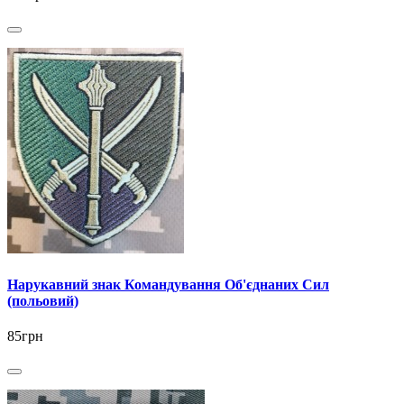
Нарукавний знак Командування Об'єднаних Сил
(польовий)
85грн