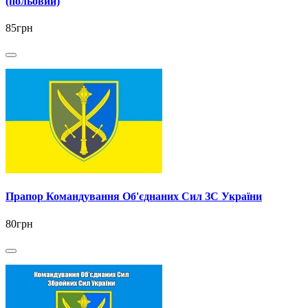
(польовий)
85грн
Прапор Командування Об'єднаних Сил ЗС України
80грн