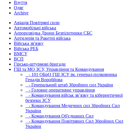
Взуття
Одяг
Archive
Авіація Повітряні сили
Автомобільні війська
Аеророзвідка Дрони Безпілотники СБС
Артилерія та Ракетні війська
Війська зв'язку
Війська РЕБ
ВМСУ
ВСП
Гірсько-штурмові бригади
ГШ та МО ЗСУ, Управління та Командування
- 101 ОБрО ГШ ЗСУ ім. генерал-полковника
Генадія Воробйова
- Генеральний штаб Збройних сил України
- Головне оперативне управління
- Командування військ зв’язку та кібернетичної
безпеки ЗСУ
- Командування Медичних сил Збройних Сил
України
- Командування Об'єднаних Сил
- Командування Повітряних Сил Збройних Сил
України