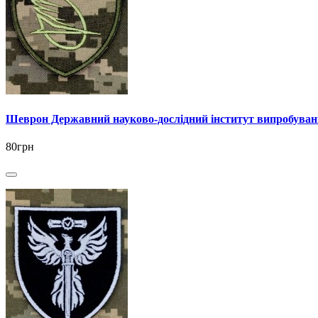
Шеврон Державний науково-дослiдний iнститут випробуван
80грн