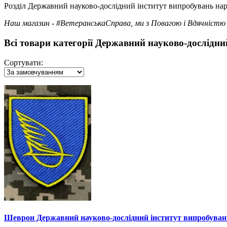
Розділ Державний науково-дослiдний iнститут випробувань нара
Наш магазин - #ВетеранськаСправа, ми з Повагою і Вдячністю 
Всі товари категорії Державний науково-дослiдн
Сортувати:
Шеврон Державний науково-дослiдний iнститут випробува