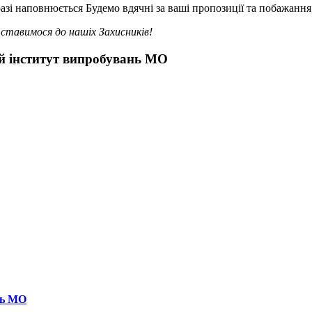
зі наповнюється Будемо вдячні за ваші пропозиції та побажання
ставимося до нашіх Захисників!
ий iнститут випробувань МО
нь МО