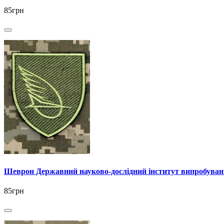
85грн
Шеврон Державний науково-дослiдний iнститут випробува
85грн