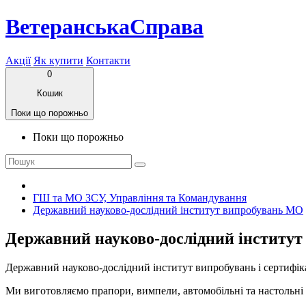
ВетеранськаСправа
Акції
Як купити
Контакти
0
Кошик
Поки що порожньо
Поки що порожньо
ГШ та МО ЗСУ, Управління та Командування
Державний науково-дослiдний iнститут випробувань МО
Державний науково-дослiдний iнститу
Державний науково-дослiдний iнститут випробувань і сертифіка
Ми виготовляємо прапори, вимпели, автомобільні та настольні 