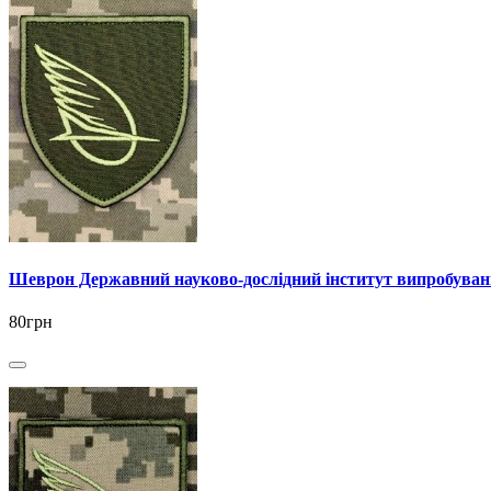
Шеврон Державний науково-дослiдний iнститут випробува
80грн