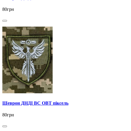
80грн
Шеврон ДНДІ ВС ОВТ піксель
80грн