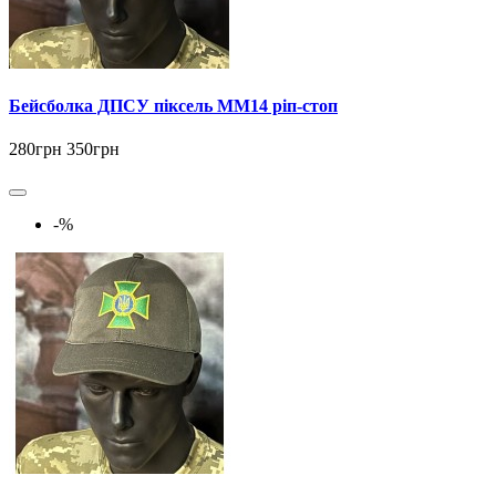
Бейсболка ДПСУ піксель ММ14 ріп-стоп
280грн
350грн
-%