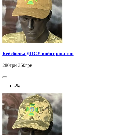
Бейсболка ДПСУ койот ріп-стоп
280грн
350грн
-%