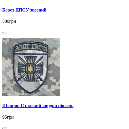
Берет ДПСУ зелений
580грн
Шеврон Сталевий кордон піксель
95грн