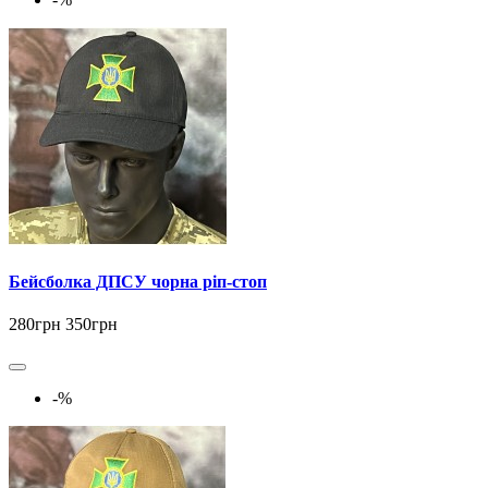
Бейсболка ДПСУ чорна ріп-стоп
280грн
350грн
-%