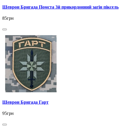
Шеврон Бригада Помста 3й прикордонний загін піксель
85грн
Шеврон Бригада Гарт
95грн