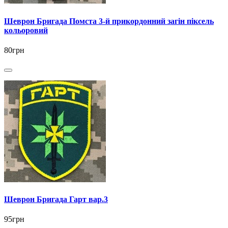
Шеврон Бригада Помста 3-й прикордонний загін піксель
кольоровий
80грн
Шеврон Бригада Гарт вар.3
95грн