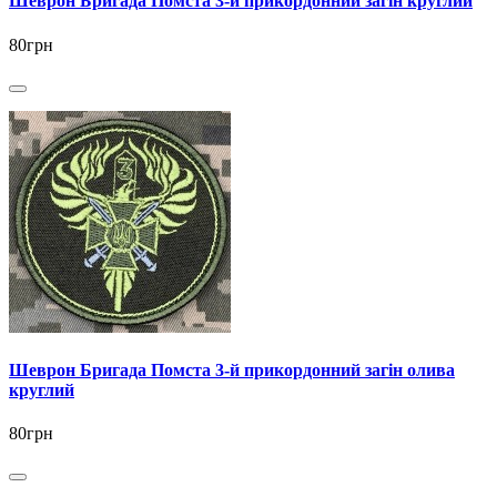
Шеврон Бригада Помста 3-й прикордонний загін круглий
80грн
Шеврон Бригада Помста 3-й прикордонний загін олива
круглий
80грн