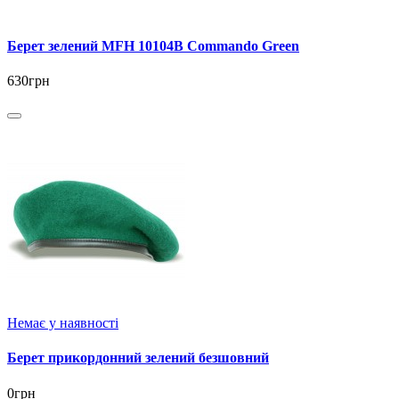
Берет зелений MFH 10104B Commando Green
630грн
Немає у наявності
Берет прикордонний зелений безшовний
0грн