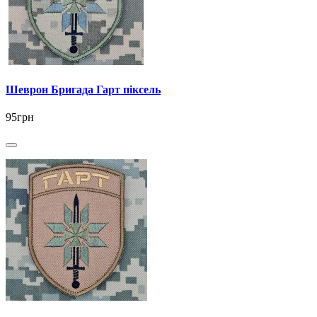
Шеврон Бригада Гарт піксель
95грн