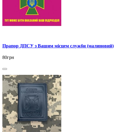
Прапор ДПСУ з Вашим місцем служби (малиновий)
80грн