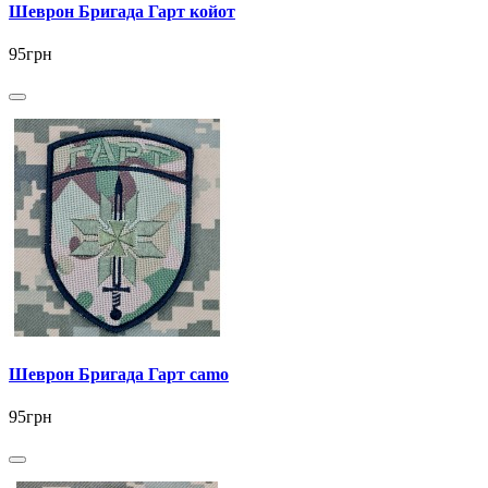
Шеврон Бригада Гарт койот
95грн
Шеврон Бригада Гарт camo
95грн