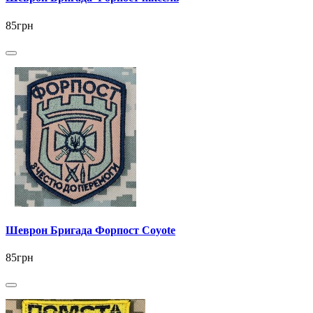
85грн
Шеврон Бригада Форпост Coyote
85грн