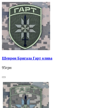
Шеврон Бригада Гарт олива
95грн