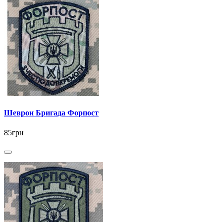
Шеврон Бригада Форпост
85грн