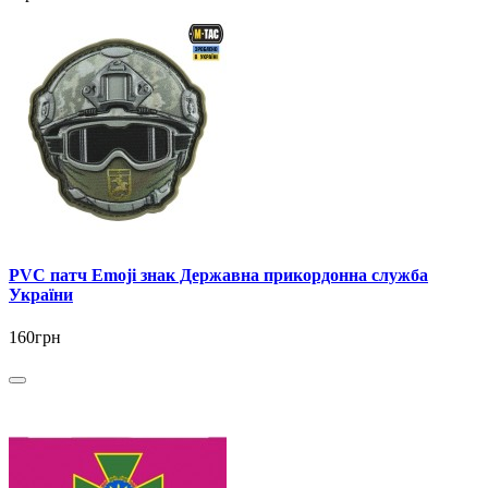
PVC патч Emoji знак Державна прикордонна служба
України
160грн