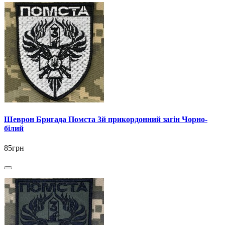
Шеврон Бригада Помста 3й прикордонний загін Чорно-
білий
85грн