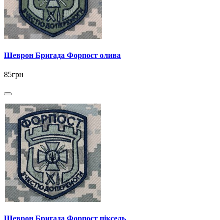
Шеврон Бригада Форпост олива
85грн
Шеврон Бригада Форпост піксель