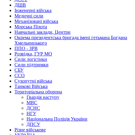
ДШВ
Інженерні війська
Медичні сили
Механізовані війська
Морська Піхота
Навчальні заклади, Центри
Окрема президентська бригада імені гетьмана Богдана
Хмельницького
ППО - ЗРВ
Розвідка, ГУР МО
Сили логістики
Сили підтримки
СБУ
ССО
Сухопутні війська
Танкові Війська
Територіальна оборона
Гвардія наступу
МВС
ДСНС
НГУ
Національна Поліція України
ДПСУ
Різне військове