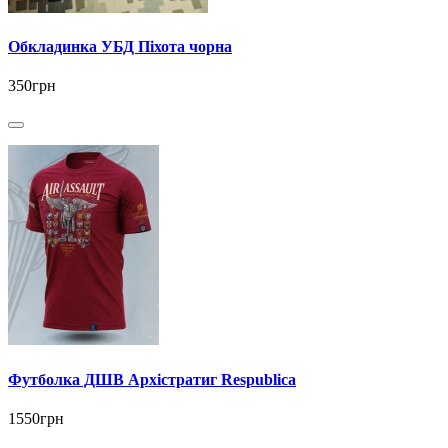
Обкладинка УБД Піхота чорна
350грн
Футболка ДШВ Архістратиг Respublica
1550грн