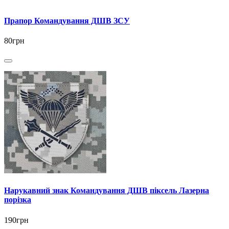
Прапор Командування ДШВ ЗСУ
80грн
Нарукавний знак Командування ДШВ піксель Лазерна
порізка
190грн