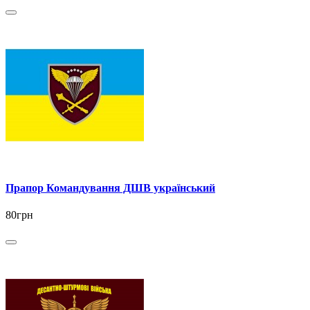
Прапор Командування ДШВ український
80грн