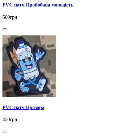
PVC патч Пройобана молодість
500грн
PVC патч Прозора
450грн