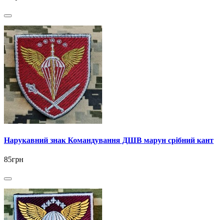
Нарукавний знак Командування ДШВ марун срібний кант
85грн