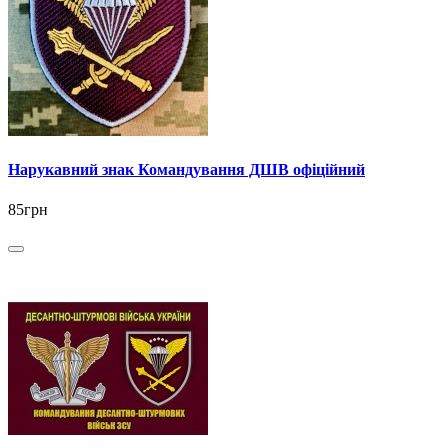
Нарукавний знак Командування ДШВ офіційний
85грн