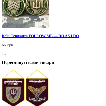
Коїн Сержанта FOLLOW ME — DO AS I DO
660грн
Переглянуті вами товари