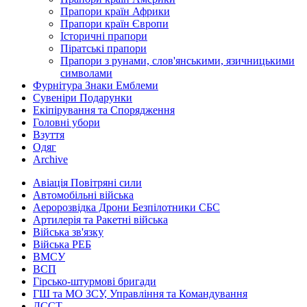
Прапори країн Африки
Прапори країн Європи
Історичні прапори
Піратські прапори
Прапори з рунами, слов'янськими, язичницькими
символами
Фурнітура Знаки Емблеми
Сувеніри Подарунки
Екіпірування та Спорядження
Головні убори
Взуття
Одяг
Archive
Авіація Повітряні сили
Автомобільні війська
Аеророзвідка Дрони Безпілотники СБС
Артилерія та Ракетні війська
Війська зв'язку
Війська РЕБ
ВМСУ
ВСП
Гірсько-штурмові бригади
ГШ та МО ЗСУ, Управління та Командування
ДССТ