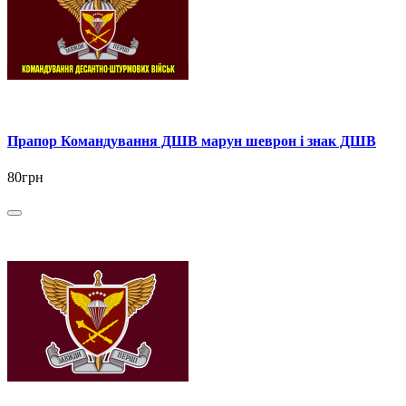
Прапор Командування ДШВ марун шеврон і знак ДШВ
80грн