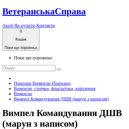
ВетеранськаСправа
Акції
Як купити
Контакти
0
Кошик
Поки що порожньо
Поки що порожньо
Прапори Вимпели Прапорці
Вимпели, стрічки, флагштоки, кріплення
Вимпели
Вимпел Командування ДШВ (марун з написом)
Вимпел Командування ДШВ
(марун з написом)