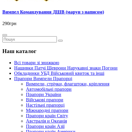
Вимпел Командування ДШВ (марун з написом)
290грн
Наш каталог
Всі товари зі знижкою
Нашивки Патчі Шеврони Нарукавні знаки Погони
Обкладинки УБД Військовий квиток та інші
Прапори Вимпели Прапорці
Вимпели, стрічки, флагштоки, кріплення
Автомобільні прапори
Прапори України
Військові прапори
Настільні прапорці
Міжнародні прапори
Прапори країн Світу
Австралія и Океанія
Прапори країн Азії
Прапори країн Америки