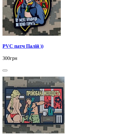
PVC патч Палій ))
300грн