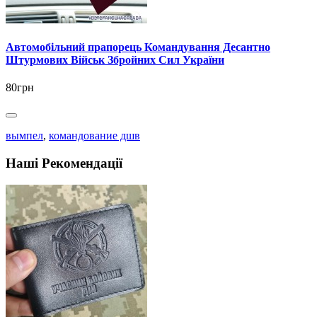
Автомобільний прапорець Командування Десантно
Штурмових Військ Збройних Сил України
80грн
вымпел
,
командование дшв
Наші Рекомендації