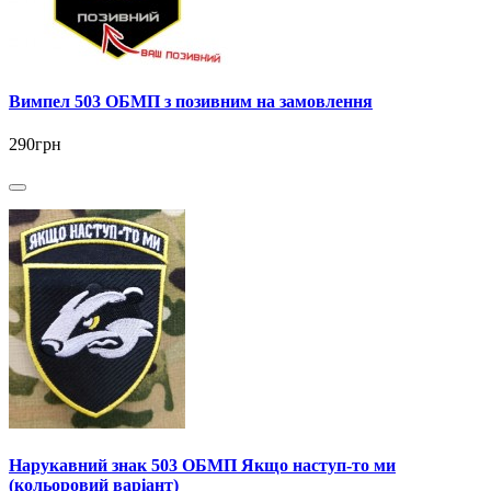
Вимпел 503 ОБМП з позивним на замовлення
290грн
Нарукавний знак 503 ОБМП Якщо наступ-то ми
(кольоровий варіант)