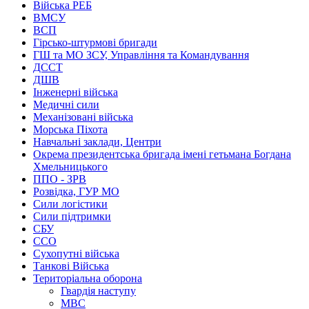
Війська РЕБ
ВМСУ
ВСП
Гірсько-штурмові бригади
ГШ та МО ЗСУ, Управління та Командування
ДССТ
ДШВ
Інженерні війська
Медичні сили
Механізовані війська
Морська Піхота
Навчальні заклади, Центри
Окрема президентська бригада імені гетьмана Богдана
Хмельницького
ППО - ЗРВ
Розвідка, ГУР МО
Сили логістики
Сили підтримки
СБУ
ССО
Сухопутні війська
Танкові Війська
Територіальна оборона
Гвардія наступу
МВС