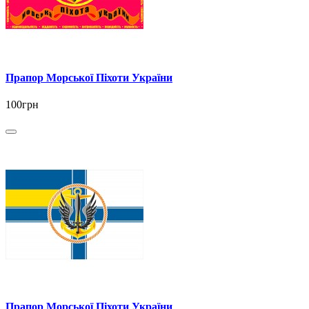
Прапор Морської Піхоти України
100грн
Прапор Морської Піхоти України