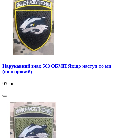
Нарукавний знак 503 ОБМП Якщо наступ-то ми
(кольоровий)
95грн