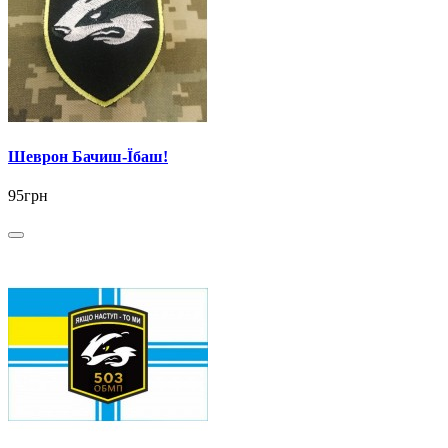
Шеврон Бачиш-Їбаш!
95грн