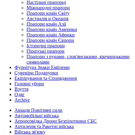
Настільні прапорці
Міжнародні прапори
Прапори країн Світу
Австралія и Океанія
Прапори країн Азії
Прапори країн Америки
Прапори країн Африки
Прапори країн Європи
Історичні прапори
Піратські прапори
Прапори з рунами, слов'янськими, язичницькими
символами
Фурнітура Знаки Емблеми
Сувеніри Подарунки
Екіпірування та Спорядження
Головні убори
Взуття
Одяг
Archive
Авіація Повітряні сили
Автомобільні війська
Аеророзвідка Дрони Безпілотники СБС
Артилерія та Ракетні війська
Війська зв'язку