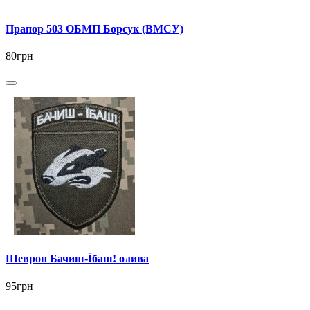
Прапор 503 ОБМП Борсук (ВМСУ)
80грн
Шеврон Бачиш-Їбаш! олива
95грн