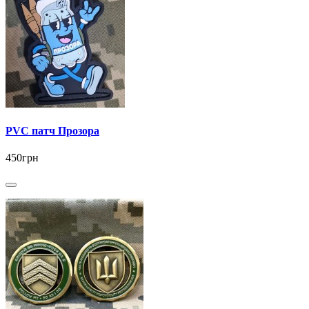
PVC патч Прозора
450грн