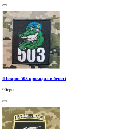
Шеврон 503 крокодил в береті
90грн