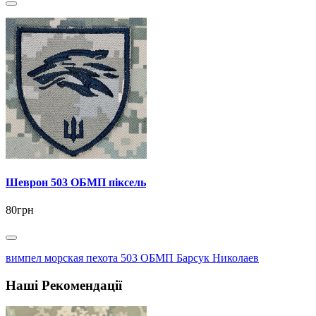
Шеврон 503 ОБМП піксель
80грн
вимпел морская пехота 503 ОБМП Барсук Николаев
Наші Рекомендації