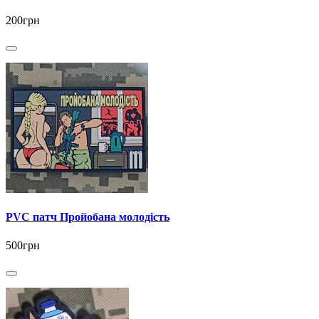
200грн
PVC патч Пройобана молодість
500грн