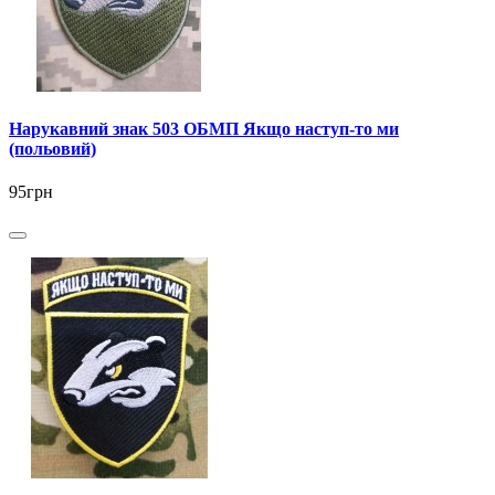
Нарукавний знак 503 ОБМП Якщо наступ-то ми
(польовий)
95грн