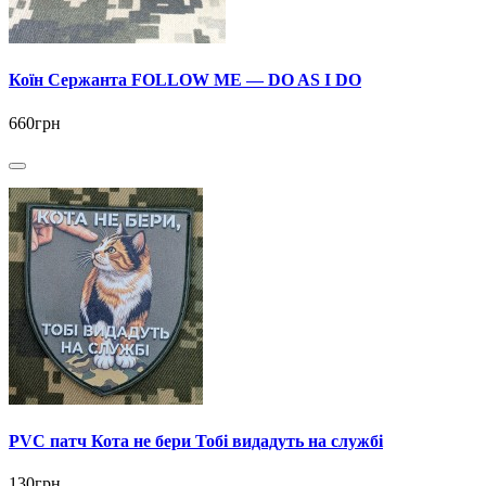
Коїн Сержанта FOLLOW ME — DO AS I DO
660грн
PVC патч Кота не бери Тобі видадуть на службі
130грн