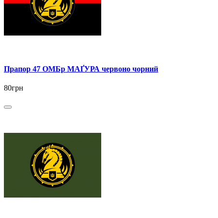
Прапор 47 ОМБр МАҐУРА червоно чорний
80грн