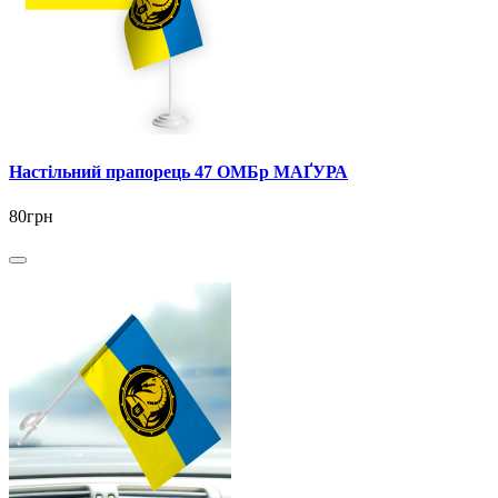
Настільний прапорець 47 ОМБр МАҐУРА
80грн