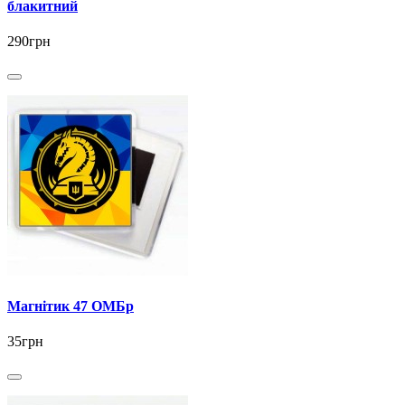
блакитний
290грн
Магнітик 47 ОМБр
35грн