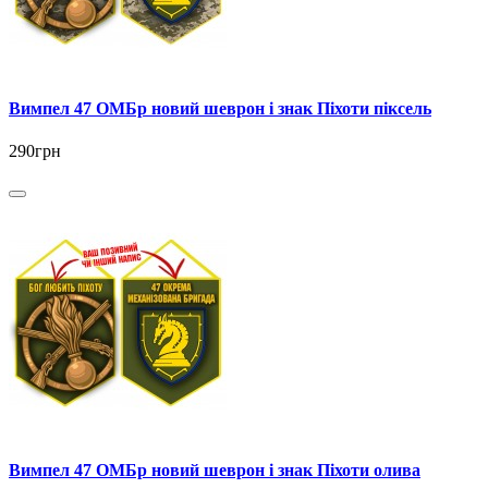
Вимпел 47 ОМБр новий шеврон і знак Піхоти піксель
290грн
Вимпел 47 ОМБр новий шеврон і знак Піхоти олива