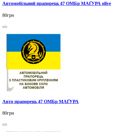
Автомобільний прапорець 47 ОМБр МАҐУРА olive
80грн
Авто прапорець 47 ОМБр МАҐУРА
80грн