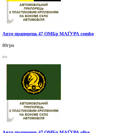
Авто прапорець 47 ОМБр МАҐУРА combo
80грн
Авто прапорець 47 ОМБр МАҐУРА olive