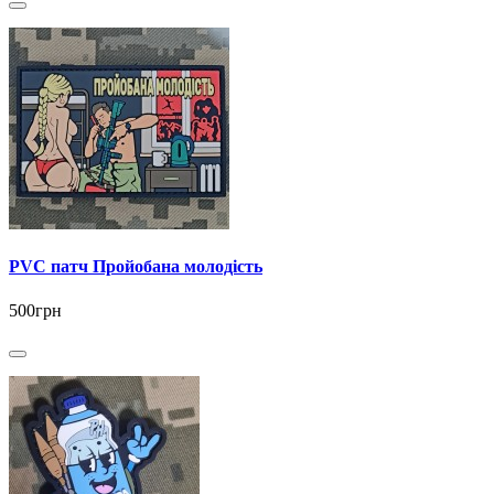
PVC патч Пройобана молодість
500грн