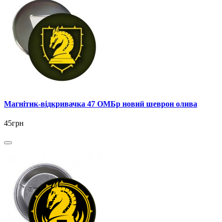
Магнітик-відкривачка 47 ОМБр новий шеврон олива
45грн