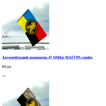
Автомобільний прапорець 47 ОМБр МАҐУРА combo
80грн