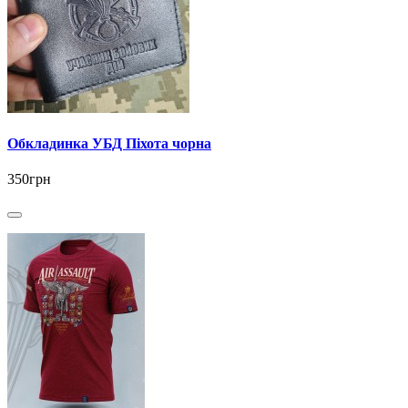
Обкладинка УБД Піхота чорна
350грн