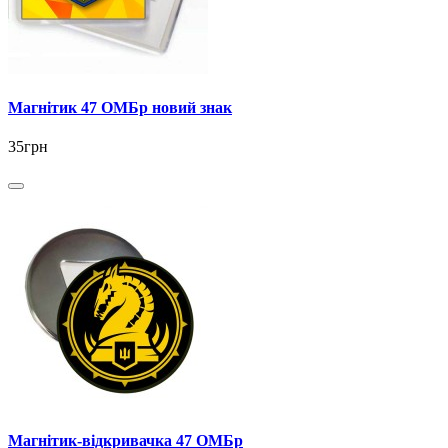
Магнітик 47 ОМБр новий знак
35грн
Магнітик-відкривачка 47 ОМБр