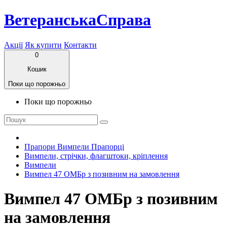
ВетеранськаСправа
Акції
Як купити
Контакти
0
Кошик
Поки що порожньо
Поки що порожньо
Прапори Вимпели Прапорці
Вимпели, стрічки, флагштоки, кріплення
Вимпели
Вимпел 47 ОМБр з позивним на замовлення
Вимпел 47 ОМБр з позивним
на замовлення