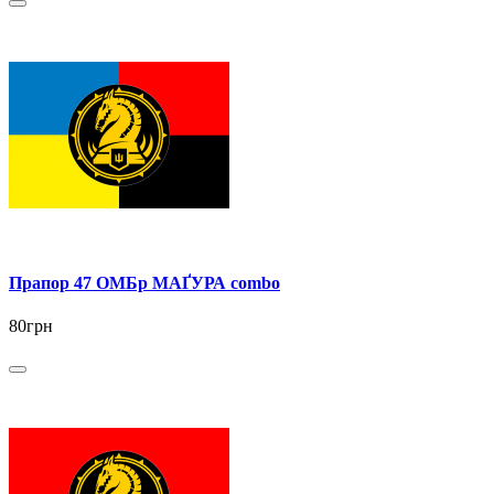
Прапор 47 ОМБр МАҐУРА combo
80грн