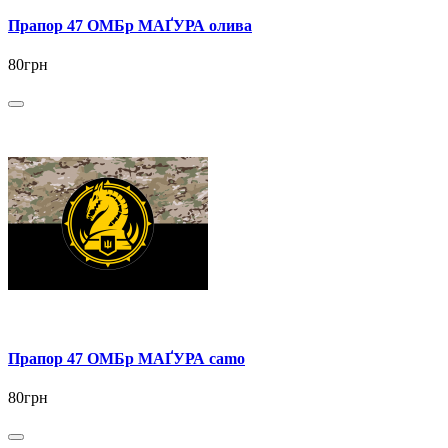
Прапор 47 ОМБр МАҐУРА олива
80грн
Прапор 47 ОМБр МАҐУРА camo
80грн