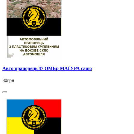
Авто прапорець 47 ОМБр МАҐУРА camo
80грн