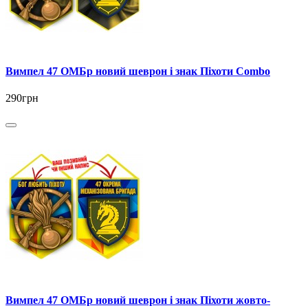
Вимпел 47 ОМБр новий шеврон і знак Піхоти Combo
290грн
Вимпел 47 ОМБр новий шеврон і знак Піхоти жовто-