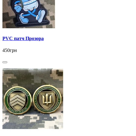
PVC патч Прозора
450грн