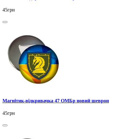
45грн
Магнітик-відкривачка 47 ОМБр новий шеврон
45грн