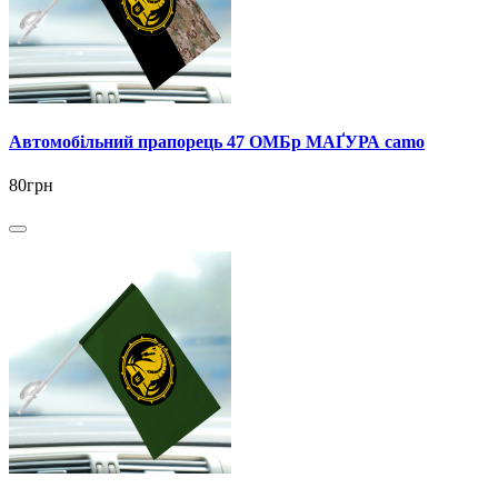
Автомобільний прапорець 47 ОМБр МАҐУРА camo
80грн