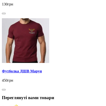
130грн
Футболка ДШВ Марун
450грн
Переглянуті вами товари