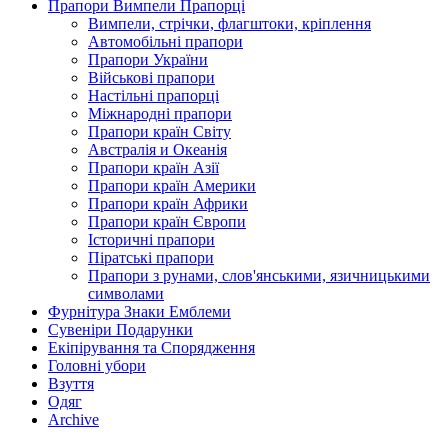
Прапори Вимпели Прапорці
Вимпели, стрічки, флагштоки, кріплення
Автомобільні прапори
Прапори України
Військові прапори
Настільні прапорці
Міжнародні прапори
Прапори країн Світу
Австралія и Океанія
Прапори країн Азії
Прапори країн Америки
Прапори країн Африки
Прапори країн Європи
Історичні прапори
Піратські прапори
Прапори з рунами, слов'янськими, язичницькими
символами
Фурнітура Знаки Емблеми
Сувеніри Подарунки
Екіпірування та Спорядження
Головні убори
Взуття
Одяг
Archive