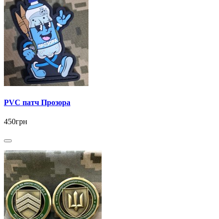
PVC патч Прозора
450грн