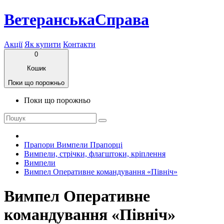
ВетеранськаСправа
Акції
Як купити
Контакти
0
Кошик
Поки що порожньо
Поки що порожньо
Прапори Вимпели Прапорці
Вимпели, стрічки, флагштоки, кріплення
Вимпели
Вимпел Оперативне командування «Північ»
Вимпел Оперативне
командування «Північ»