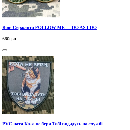
Коїн Сержанта FOLLOW ME — DO AS I DO
660грн
PVC патч Кота не бери Тобі видадуть на службі