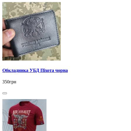
Обкладинка УБД Піхота чорна
350грн