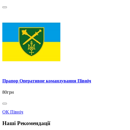
Прапор Оперативне командування Північ
80грн
ОК Північ
Наші Рекомендації