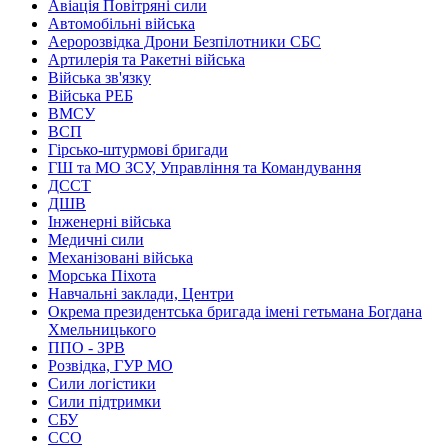
Авіація Повітряні сили
Автомобільні війська
Аеророзвідка Дрони Безпілотники СБС
Артилерія та Ракетні війська
Війська зв'язку
Війська РЕБ
ВМСУ
ВСП
Гірсько-штурмові бригади
ГШ та МО ЗСУ, Управління та Командування
ДССТ
ДШВ
Інженерні війська
Медичні сили
Механізовані війська
Морська Піхота
Навчальні заклади, Центри
Окрема президентська бригада імені гетьмана Богдана
Хмельницького
ППО - ЗРВ
Розвідка, ГУР МО
Сили логістики
Сили підтримки
СБУ
ССО