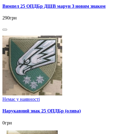
Вимпел 25 ОПДБр ДШВ марун З новим знаком
290грн
Немає у наявності
Нарукавний знак 25 ОПДБр (олива)
0грн