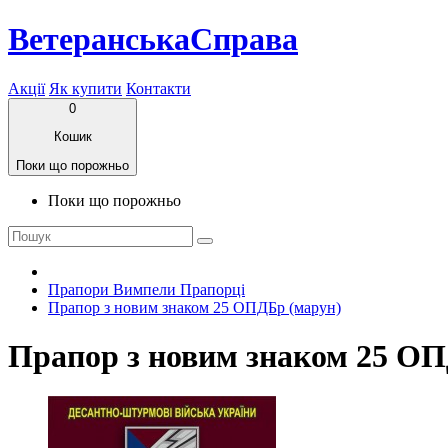
ВетеранськаСправа
Акції
Як купити
Контакти
0
Кошик
Поки що порожньо
Поки що порожньо
Прапори Вимпели Прапорці
Прапор з новим знаком 25 ОПДБр (марун)
Прапор з новим знаком 25 ОП