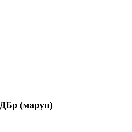
ДБр (марун)