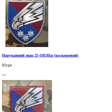
Нарукавний знак 25 ОПДБр (кольоровий)
85грн