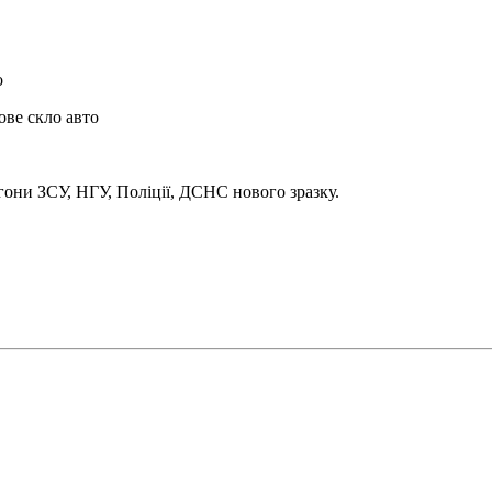
о
ове скло авто
они ЗСУ, НГУ, Поліції, ДСНС нового зразку.