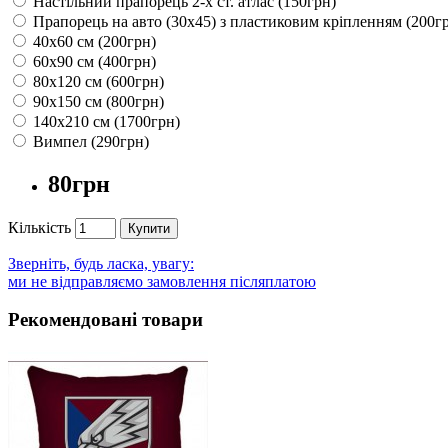
Настільний прапорець 2-х ст. атлас (150грн)
Прапорець на авто (30х45) з пластиковим кріпленням (200г
40х60 см (200грн)
60х90 см (400грн)
80х120 см (600грн)
90х150 см (800грн)
140х210 см (1700грн)
Вимпел (290грн)
80грн
Кількість
Купити
Зверніть, будь ласка, увагу:
ми не відправляємо замовлення післяплатою
Рекомендовані товари