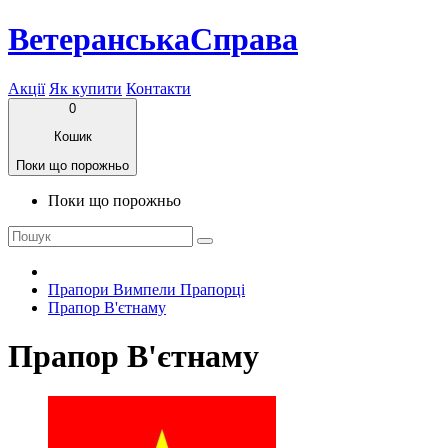
ВетеранськаСправа
Акції
Як купити
Контакти
0
Кошик
Поки що порожньо
Поки що порожньо
Прапори Вимпели Прапорці
Прапор В'єтнаму
Прапор В'єтнаму