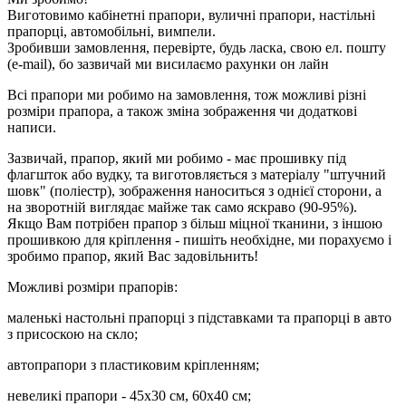
Виготовимо кабінетні прапори, вуличні прапори, настільні
прапорці, автомобільні, вимпели.
Зробивши замовлення, перевірте, будь ласка, свою ел. пошту
(e-mail), бо зазвичай ми висилаємо рахунки он лайн
Всі прапори ми робимо на замовлення, тож можливі різні
розміри прапора, а також зміна зображення чи додаткові
написи.
Зазвичай, прапор, який ми робимо - має прошивку під
флагшток або вудку, та виготовляється з матеріалу "штучний
шовк" (поліестр), зображення наноситься з однієї сторони, а
на зворотній виглядає майже так само яскраво (90-95%).
Якщо Вам потрібен прапор з більш міцної тканини, з іншою
прошивкою для кріплення - пишіть необхідне, ми порахуємо і
зробимо прапор, який Вас задовільнить!
Можливі розміри прапорів:
маленькі настольні прапорці з підставками та прапорці в авто
з присоскою на скло;
автопрапори з пластиковим кріпленням;
невеликі прапори - 45х30 см, 60х40 см;