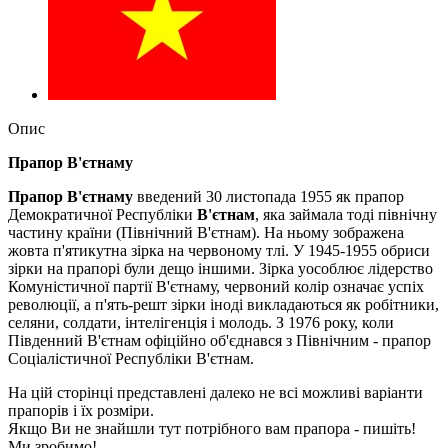
Опис
Прапор В'єтнаму
Прапор В'єтнаму
введений 30 листопада 1955 як прапор
Демократичної Республіки
В'єтнам
, яка займала тоді північну
частину країни (Північний В'єтнам). На ньому зображена
жовта п'ятикутна зірка на червоному тлі. У 1945-1955 обриси
зірки на прапорі були дещо іншими. Зірка уособлює лідерство
Комуністичної партії В'єтнаму, червоний колір означає успіх
революції, а п'ять-решт зірки іноді викладаються як робітники,
селяни, солдати, інтелігенція і молодь. З 1976 року, коли
Південний В'єтнам офіційно об'єднався з Північним - прапор
Соціалістичної Республіки В'єтнам.
На цій сторінці представлені далеко не всі можливі варіанти
прапорів і їх розміри.
Якщо Ви не знайшли тут потрібного вам прапора - пишіть!
Ми зробимо!