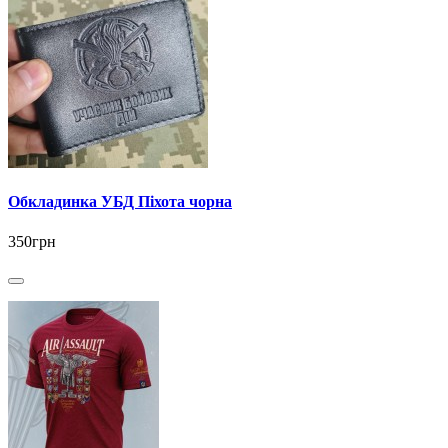
Обкладинка УБД Піхота чорна
350грн