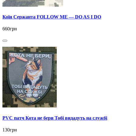
Коїн Сержанта FOLLOW ME — DO AS I DO
660грн
PVC патч Кота не бери Тобі видадуть на службі
130грн