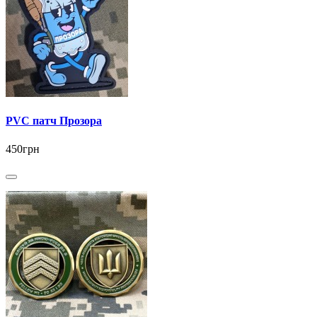
PVC патч Прозора
450грн