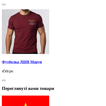
Футболка ДШВ Марун
450грн
Переглянуті вами товари