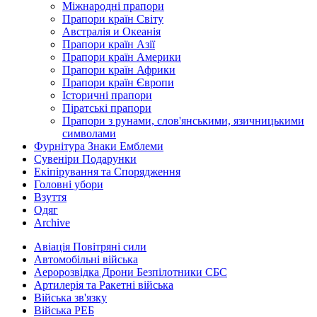
Міжнародні прапори
Прапори країн Світу
Австралія и Океанія
Прапори країн Азії
Прапори країн Америки
Прапори країн Африки
Прапори країн Європи
Історичні прапори
Піратські прапори
Прапори з рунами, слов'янськими, язичницькими
символами
Фурнітура Знаки Емблеми
Сувеніри Подарунки
Екіпірування та Спорядження
Головні убори
Взуття
Одяг
Archive
Авіація Повітряні сили
Автомобільні війська
Аеророзвідка Дрони Безпілотники СБС
Артилерія та Ракетні війська
Війська зв'язку
Війська РЕБ