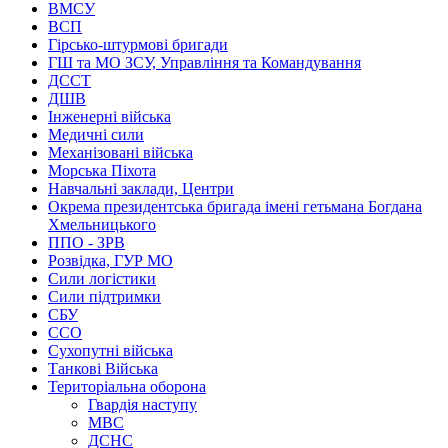
ВМСУ
ВСП
Гірсько-штурмові бригади
ГШ та МО ЗСУ, Управління та Командування
ДССТ
ДШВ
Інженерні війська
Медичні сили
Механізовані війська
Морська Піхота
Навчальні заклади, Центри
Окрема президентська бригада імені гетьмана Богдана
Хмельницького
ППО - ЗРВ
Розвідка, ГУР МО
Сили логістики
Сили підтримки
СБУ
ССО
Сухопутні війська
Танкові Війська
Територіальна оборона
Гвардія наступу
МВС
ДСНС