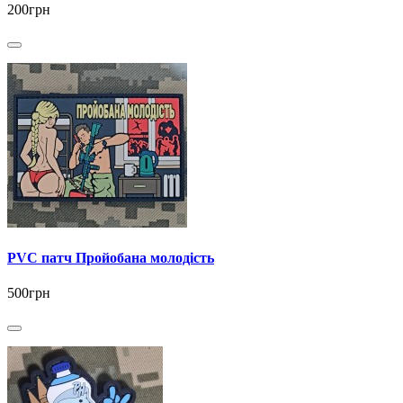
200грн
PVC патч Пройобана молодість
500грн