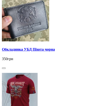
Обкладинка УБД Піхота чорна
350грн