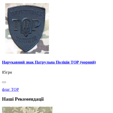
Нарукавний знак Патрульна Поліція ТОР (чорний)
85грн
флаг ТОР
Наші Рекомендації