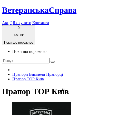
ВетеранськаСправа
Акції
Як купити
Контакти
0
Кошик
Поки що порожньо
Поки що порожньо
Прапори Вимпели Прапорці
Прапор ТОР Київ
Прапор ТОР Київ