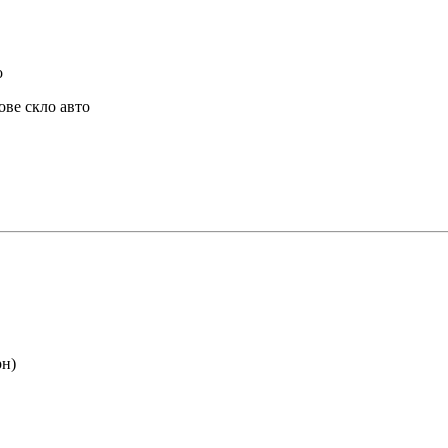
о
ове скло авто
рн)