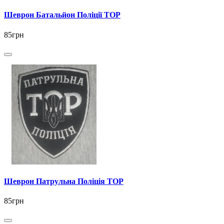
Шеврон Батальйон Поліції ТОР
85грн
Шеврон Патрульна Поліція ТОР
85грн