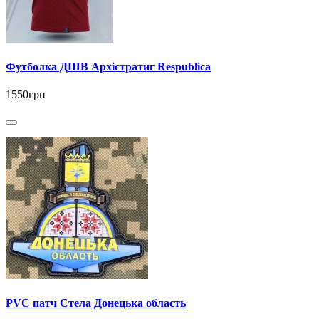
Футболка ДШВ Архістратиг Respublica
1550грн
PVC патч Стела Донецька область