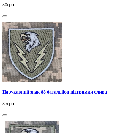
80грн
Нарукавний знак 88 батальйон підтримки олива
85грн