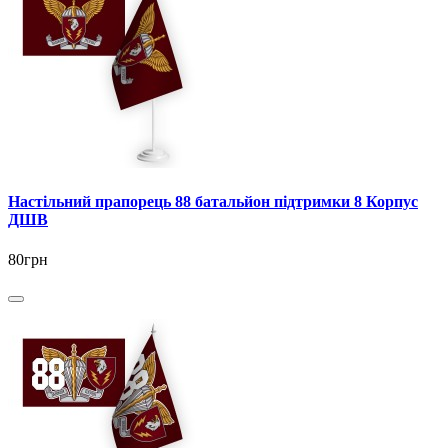
Настільний прапорець 88 батальйон підтримки 8 Корпус
ДШВ
80грн