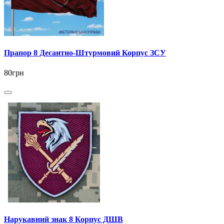
Прапор 8 Десантно-Штурмовий Корпус ЗСУ
80грн
Нарукавний знак 8 Корпус ДШВ