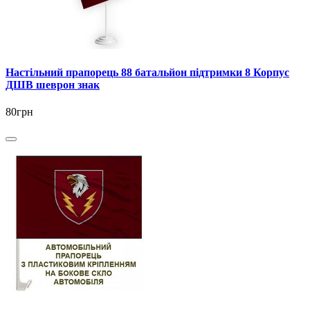
Настільний прапорець 88 батальйон підтримки 8 Корпус
ДШВ шеврон знак
80грн