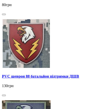
80грн
PVC шеврон 88 батальйон підтримки ДШВ
130грн