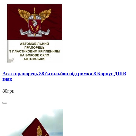
Авто прапорець 88 батальйон підтримки 8 Корпус ДШВ
знак
80грн