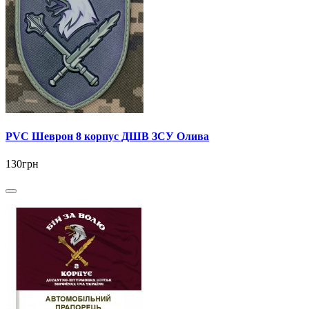
PVC Шеврон 8 корпус ДШВ ЗСУ Олива
130грн