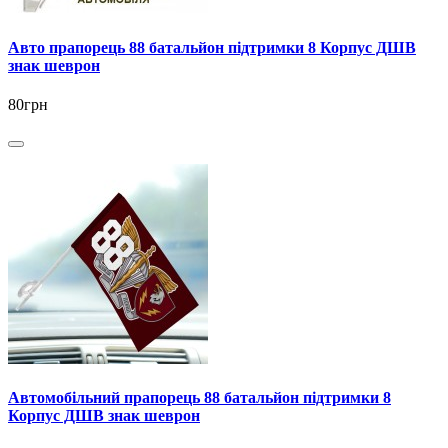
Авто прапорець 88 батальйон підтримки 8 Корпус ДШВ
знак шеврон
80грн
Автомобільний прапорець 88 батальйон підтримки 8
Корпус ДШВ знак шеврон