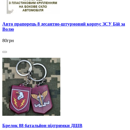
Авто прапорець 8 десантно-штурмовий корпус ЗСУ Бій за
Волю
80грн
Брелок 88 батальйон підтримки ДШВ