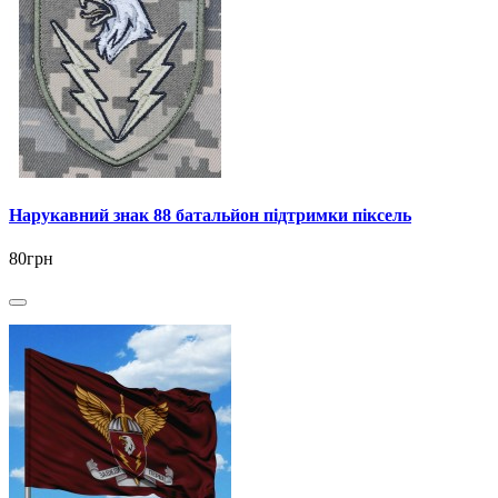
Нарукавний знак 88 батальйон підтримки піксель
80грн