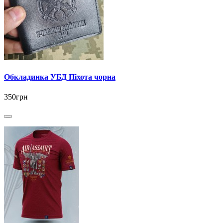
Обкладинка УБД Піхота чорна
350грн