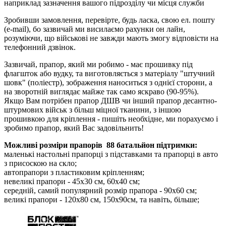
наприклад зазначення вашого підрозділу чи місця служби
Зробивши замовлення, перевірте, будь ласка, свою ел. пошту
(e-mail), бо зазвичай ми висилаємо рахунки он лайн,
розуміючи, що військові не завжди мають змогу відповісти на
телефонний дзвінок.
Зазвичай, прапор, який ми робимо - має прошивку під
флагшток або вудку, та виготовляється з матеріалу "штучний
шовк" (поліестр), зображення наноситься з однієї сторони, а
на зворотній виглядає майже так само яскраво (90-95%).
Якщо Вам потрібен прапор ДШВ чи інший прапор десантно-
штурмових військ з більш міцної тканини, з іншою
прошивкою для кріплення - пишіть необхідне, ми порахуємо і
зробимо прапор, який Вас задовільнить!
Можливі розміри прапорів 88 батальйон підтримки:
маленькі настольні
прапорці
з підставками та прапорці в авто
з присоскою на скло;
автопрапори з пластиковим кріпленням;
невеликі прапори - 45х30 см, 60х40 см;
середній, самий популярний розмір прапора - 90х60 см;
великі прапори - 120х80 см, 150х90см, та навіть, більше;