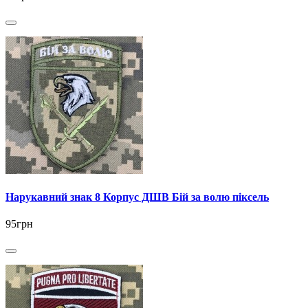
Нарукавний знак 8 Корпус ДШВ Бій за волю піксель
95грн