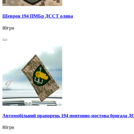
Шеврон 194 ПМБр ДССТ олива
80грн
Автомобільний прапорець 194 понтонно-мостова бригада Д
80грн