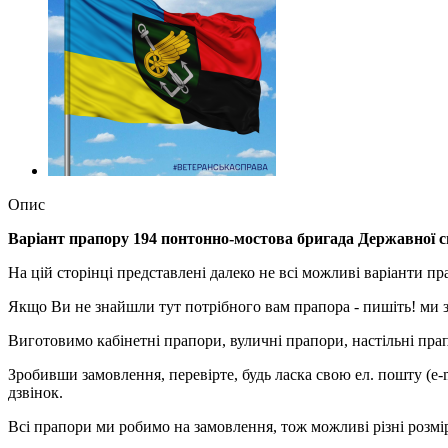
Опис
Варіант прапору 194 понтонно-мостова бригада Державної 
На цій сторінці представлені далеко не всі можливі варіанти пр
Якщо Ви не знайшли тут потрібного вам прапора - пишіть! ми
Виготовимо кабінетні прапори, вуличні прапори, настільні прап
Зробивши замовлення, перевірте, будь ласка свою ел. пошту (e-
дзвінок.
Всі прапори ми робимо на замовлення, тож можливі різні розмі