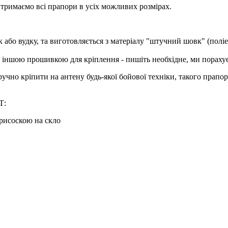
е тримаємо всі прапори в усіх можливих розмірах.
або вудку, та виготовляється з матеріалу "штучний шовк" (поліес
 іншою прошивкою для кріплення - пишіть необхідне, ми порахує
но кріпити на антену будь-якої бойової техніки, такого прапору
СТ:
присоскою на скло