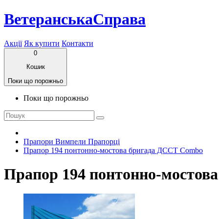
ВетеранськаСправа
Акції
Як купити
Контакти
0
Кошик
Поки що порожньо
Поки що порожньо
Прапори Вимпели Прапорці
Прапор 194 понтонно-мостова бригада ДССТ Combo
Прапор 194 понтонно-мостов