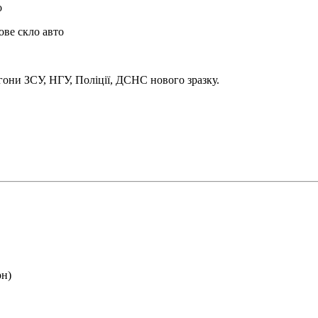
о
ове скло авто
они ЗСУ, НГУ, Поліції, ДСНС нового зразку.
рн)