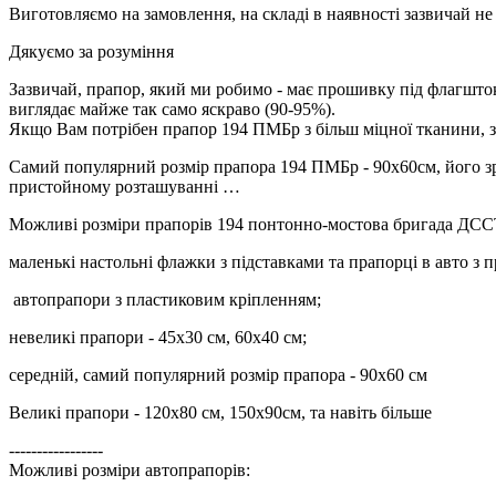
Виготовляємо на замовлення, на складі в наявності зазвичай н
Дякуємо за розуміння
Зазвичай, прапор, який ми робимо - має прошивку під флагшток 
виглядає майже так само яскраво (90-95%).
Якщо Вам потрібен прапор 194 ПМБр з більш міцної тканини, з
Самий популярний розмір прапора 194 ПМБр - 90х60см, його зруч
пристойному розташуванні …
Можливі розміри прапорів 194 понтонно-мостова бригада ДС
маленькі настольні флажки з підставками та прапорці в авто з 
автопрапори з пластиковим кріпленням;
невеликі прапори - 45х30 см, 60х40 см;
середній, самий популярний розмір прапора - 90х60 см
Великі прапори - 120х80 см, 150х90см, та навіть більше
-----------------
Можливі розміри автопрапорів: