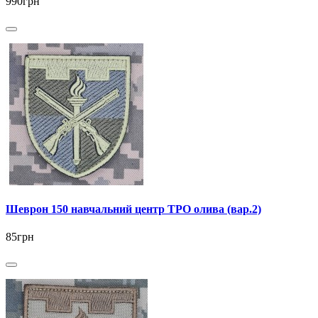
990грн
Шеврон 150 навчальний центр ТРО олива (вар.2)
85грн