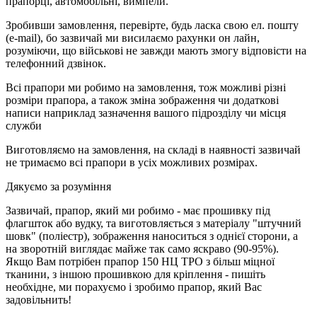
прапорці, автомобільні, вимпели.
Зробивши замовлення, перевірте, будь ласка свою ел. пошту
(e-mail), бо зазвичай ми висилаємо рахунки он лайн,
розуміючи, що військові не завжди мають змогу відповісти на
телефонний дзвінок.
Всі прапори ми робимо на замовлення, тож можливі різні
розміри прапора, а також зміна зображення чи додаткові
написи наприклад зазначення вашого підрозділу чи місця
служби
Виготовляємо на замовлення, на складі в наявності зазвичай
не тримаємо всі прапори в усіх можливих розмірах.
Дякуємо за розуміння
Зазвичай, прапор, який ми робимо - має прошивку під
флагшток або вудку, та виготовляється з матеріалу "штучний
шовк" (поліестр), зображення наноситься з однієї сторони, а
на зворотній виглядає майже так само яскраво (90-95%).
Якщо Вам потрібен прапор 150 НЦ ТРО з більш міцної
тканини, з іншою прошивкою для кріплення - пишіть
необхідне, ми порахуємо і зробимо прапор, який Вас
задовільнить!