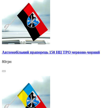
Автомобільний прапорець 150 НЦ ТРО червоно-чорний
80грн