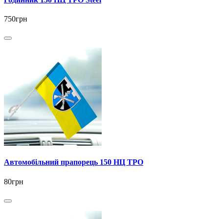
750грн
Автомобільний прапорець 150 НЦ ТРО
80грн