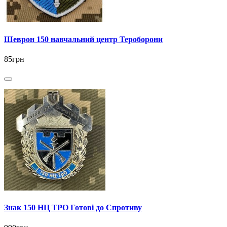
Шеврон 150 навчальний центр Тероборони
85грн
Знак 150 НЦ ТРО Готові до Спротиву