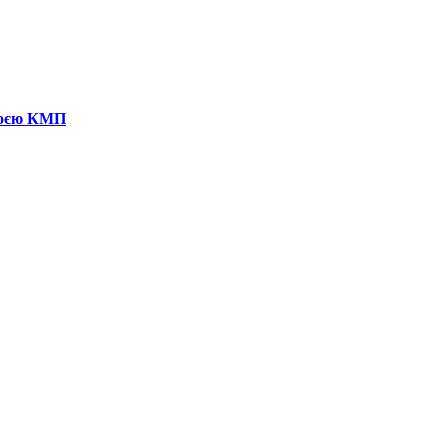
броєю КМП