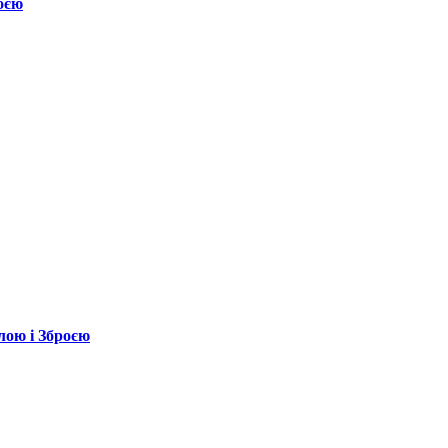
оєю
лою і Зброєю