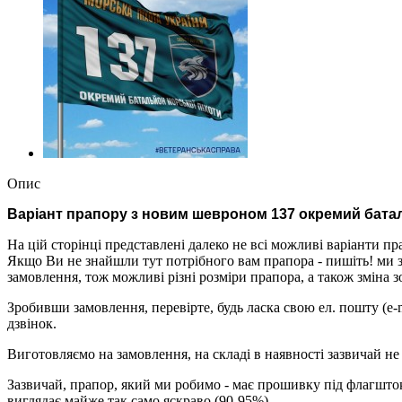
Опис
Варіант прапору з новим шевроном 137 окремий батал
На цій сторінці представлені далеко не всі можливі варіанти пра
Якщо Ви не знайшли тут потрібного вам прапора - пишіть! ми з
замовлення, тож можливі різні розміри прапора, а також зміна
Зробивши замовлення, перевірте, будь ласка свою ел. пошту (e-
дзвінок.
Виготовляємо на замовлення, на складі в наявності зазвичай не
Зазвичай, прапор, який ми робимо - має прошивку під флагшток 
виглядає майже так само яскраво (90-95%).