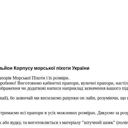
ьйон Корпусу морської піхоти України
порів Морської Піхоти і їх розміри.
робимо! Виготовимо кабінетні прапори, вуличні прапори, настіл
 зображення чи додаткові написи наприклад зазначення вашого пі
mail), бо зазвичай ми висилаємо рахунки он лайн, розуміючи, що
 тримаємо всі прапори в усіх можливих розмірах. Дякуємо за роз
або вудку, та виготовляється з матеріалу "штучний шовк" (поліес