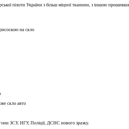
ької піхоти України з більш міцної тканини, з іншою прошивкою
присоскою на скло
о
ове скло авто
они ЗСУ, НГУ, Поліції, ДСНС нового зразку.