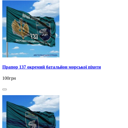
Прапор 137 окремий батальйон морської піхоти
100грн