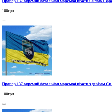
Прапор 137 окремий батальйон морської піхоти Силою і Збр
100грн
Прапор 137 окремий батальйон морської піхоти з девізом Си
100грн