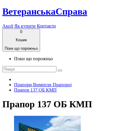
ВетеранськаСправа
Акції
Як купити
Контакти
0
Кошик
Поки що порожньо
Поки що порожньо
Прапори Вимпели Прапорці
Прапор 137 ОБ КМП
Прапор 137 ОБ КМП