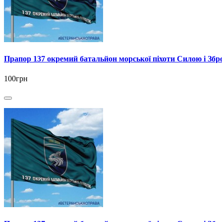
Прапор 137 окремий батальйон морської піхоти Силою і З
100грн