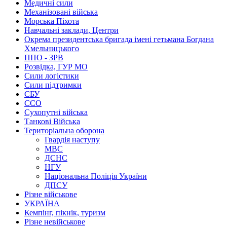
Медичні сили
Механізовані війська
Морська Піхота
Навчальні заклади, Центри
Окрема президентська бригада імені гетьмана Богдана
Хмельницького
ППО - ЗРВ
Розвідка, ГУР МО
Сили логістики
Сили підтримки
СБУ
ССО
Сухопутні війська
Танкові Війська
Територіальна оборона
Гвардія наступу
МВС
ДСНС
НГУ
Національна Поліція України
ДПСУ
Різне військове
УКРАЇНА
Кемпінг, пікнік, туризм
Різне невійськове