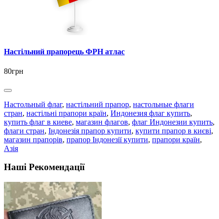
Настільний прапорець ФРН атлас
80грн
Настольный флаг
,
настільний прапор
,
настольные флаги
стран
,
настільні прапори країн
,
Индонезия флаг купить
,
купить флаг в киеве
,
магазин флагов
,
флаг Индонезии купить
,
флаги стран
,
Індонезія прапор купити
,
купити прапор в києві
,
магазин прапорів
,
прапор Індонезії купити
,
прапори країн
,
Азія
Наші Рекомендації