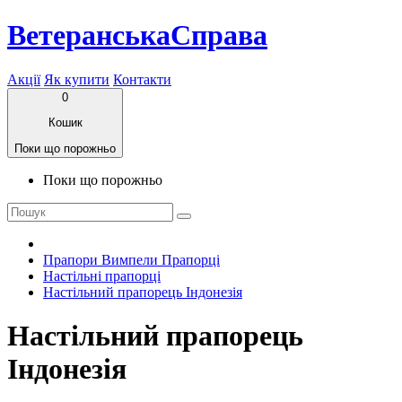
ВетеранськаСправа
Акції
Як купити
Контакти
0
Кошик
Поки що порожньо
Поки що порожньо
Прапори Вимпели Прапорці
Настільні прапорці
Настільний прапорець Індонезія
Настільний прапорець
Індонезія