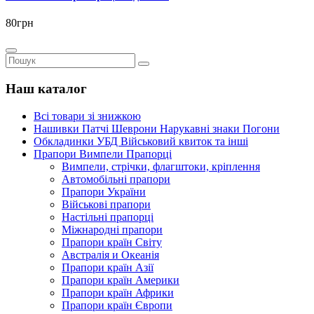
80грн
Наш каталог
Всі товари зі знижкою
Нашивки Патчі Шеврони Нарукавні знаки Погони
Обкладинки УБД Військовий квиток та інші
Прапори Вимпели Прапорці
Вимпели, стрічки, флагштоки, кріплення
Автомобільні прапори
Прапори України
Військові прапори
Настільні прапорці
Міжнародні прапори
Прапори країн Світу
Австралія и Океанія
Прапори країн Азії
Прапори країн Америки
Прапори країн Африки
Прапори країн Європи