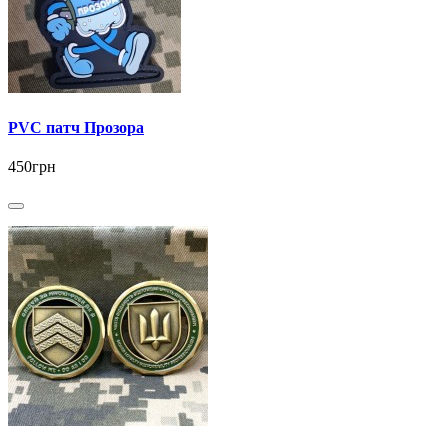
PVC патч Прозора
450грн