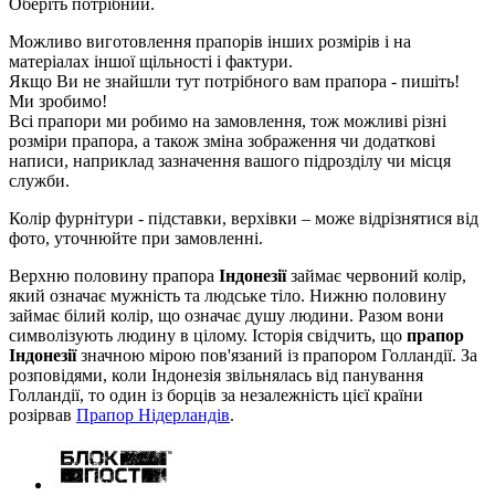
Оберіть потрібний.
Можливо виготовлення прапорів інших розмірів і на
матеріалах іншої щільності і фактури.
Якщо Ви не знайшли тут потрібного вам прапора - пишіть!
Ми зробимо!
Всі прапори ми робимо на замовлення, тож можливі різні
розміри прапора, а також зміна зображення чи додаткові
написи, наприклад зазначення вашого підрозділу чи місця
служби.
Колір фурнітури - підставки, верхівки – може відрізнятися від
фото, уточнюйте при замовленні.
Верхню половину прапора
Індонезії
займає червоний колір,
який означає мужність та людське тіло. Нижню половину
займає білий колір, що означає душу людини. Разом вони
символізують людину в цілому. Історія свідчить, що
прапор
Індонезії
значною мірою пов'язаний із прапором Голландії. За
розповідями, коли Індонезія звільнялась від панування
Голландії, то один із борців за незалежність цієї країни
розірвав
Прапор Нідерландів
.