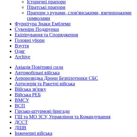
Історичні прапори
Піратські прапори
Прапори з рунами, слов'янськими, язичницькими
символами
Фурнітура Знаки Емблеми
Сувеніри Подарунки
Екіпірування та Спорядження
Головні убори
Взуття
Одяг
Archive
Авіація Повітряні сили
Автомобільні війська
Аеророзвідка Дрони Безпілотники СБС
Артилерія та Ракетні війська
Війська зв'язку
Війська РЕБ
ВМСУ
ВСП
Гірсько-штурмові бригади
ГШ та МО ЗСУ, Управління та Командування
ДССТ
ДШВ
Інженерні війська