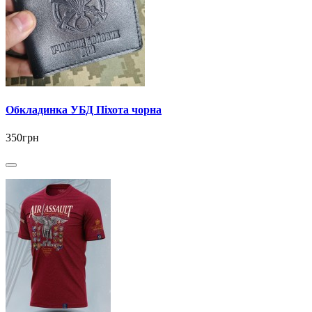
Обкладинка УБД Піхота чорна
350грн