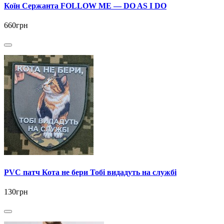
Коїн Сержанта FOLLOW ME — DO AS I DO
660грн
PVC патч Кота не бери Тобі видадуть на службі
130грн