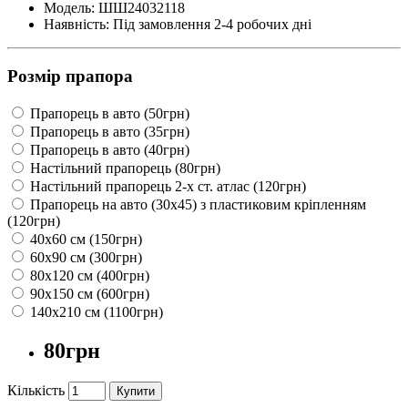
Модель: ШШ24032118
Наявність: Під замовлення 2-4 робочих дні
Розмір прапора
Прапорець в авто (50грн)
Прапорець в авто (35грн)
Прапорець в авто (40грн)
Настільний прапорець (80грн)
Настільний прапорець 2-х ст. атлас (120грн)
Прапорець на авто (30х45) з пластиковим кріпленням
(120грн)
40х60 см (150грн)
60х90 см (300грн)
80х120 см (400грн)
90х150 см (600грн)
140х210 см (1100грн)
80грн
Кількість
Купити