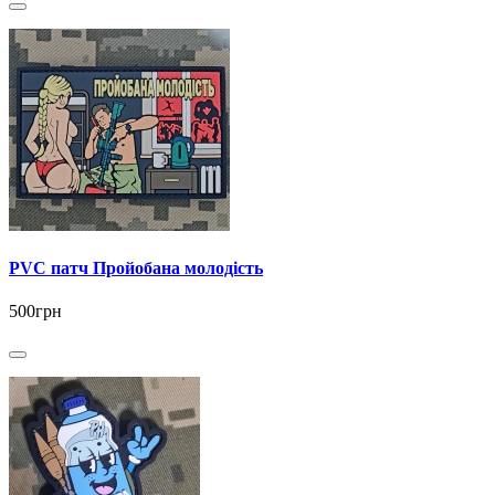
PVC патч Пройобана молодість
500грн