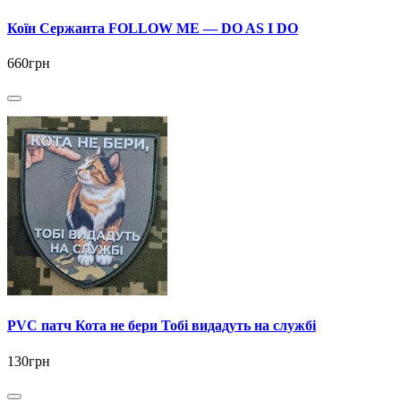
Коїн Сержанта FOLLOW ME — DO AS I DO
660грн
PVC патч Кота не бери Тобі видадуть на службі
130грн