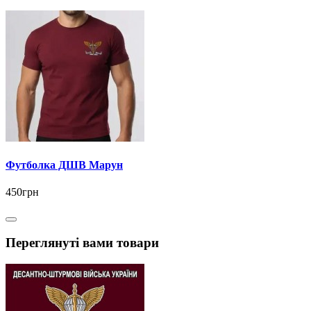
Футболка ДШВ Марун
450грн
Переглянуті вами товари