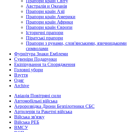
Прапори країн Світу
Австралія и Океанія
Прапори країн Азії
Прапори країн Америки
Прапори країн Африки
Прапори країн Європи
Історичні прапори
Піратські прапори
Прапори з рунами, слов'янськими, язичницькими
символами
Фурнітура Знаки Емблеми
Сувеніри Подарунки
Екіпірування та Спорядження
Головні убори
Взуття
Одяг
Archive
Авіація Повітряні сили
Автомобільні війська
Аеророзвідка Дрони Безпілотники СБС
Артилерія та Ракетні війська
Війська зв'язку
Війська РЕБ
ВМСУ