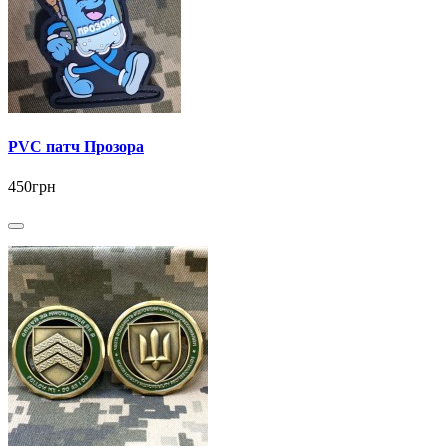
PVC патч Прозора
450грн