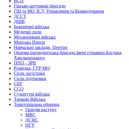
ВСП
Гірсько-штурмові бригади
ГШ та МО ЗСУ, Управління та Командування
ДССТ
ДШВ
Інженерні війська
Медичні сили
Механізовані війська
Морська Піхота
Навчальні заклади, Центри
Окрема президентська бригада імені гетьмана Богдана
Хмельницького
ППО - ЗРВ
Розвідка, ГУР МО
Сили логістики
Сили підтримки
СБУ
ССО
Сухопутні війська
Танкові Війська
Територіальна оборона
Гвардія наступу
МВС
ДСНС
НГУ