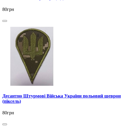
80грн
Десантно Штурмові Війська України польовий шеврон
(піксель)
80грн