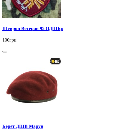
Шеврон Ветеран 95 ОДШБр
100грн
Берет ДШВ Марун