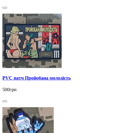
PVC патч Пройобана молодість
500грн