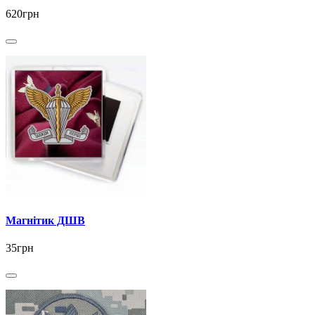
620грн
Магнітик ДШВ
35грн