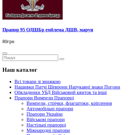
Прапор 95 ОДШБр емблема ДШВ, марун
80грн
Наш каталог
Всі товари зі знижкою
Нашивки Патчі Шеврони Нарукавні знаки Погони
Обкладинки УБД Військовий квиток та інші
Прапори Вимпели Прапорці
Вимпели, стрічки, флагштоки, кріплення
Автомобільні прапори
Прапори України
Військові прапори
Настільні прапорці
Міжнародні прапори