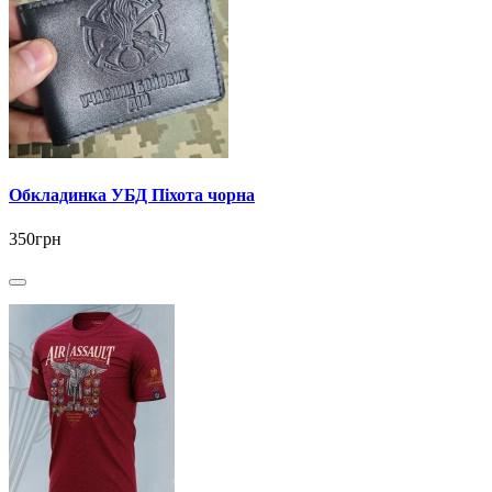
Обкладинка УБД Піхота чорна
350грн