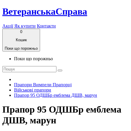
ВетеранськаСправа
Акції
Як купити
Контакти
0
Кошик
Поки що порожньо
Поки що порожньо
Прапори Вимпели Прапорці
Військові прапори
Прапор 95 ОДШБр емблема ДШВ, марун
Прапор 95 ОДШБр емблема
ДШВ, марун