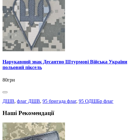
Нарукавний знак Десантно Штурмові Війська України
польовий піксель
80грн
ДШВ
,
флаг ДШВ
,
95 бригада флаг
,
95 ОДШБр флаг
Наші Рекомендації