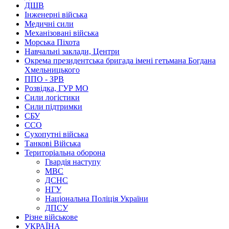
ДШВ
Інженерні війська
Медичні сили
Механізовані війська
Морська Піхота
Навчальні заклади, Центри
Окрема президентська бригада імені гетьмана Богдана
Хмельницького
ППО - ЗРВ
Розвідка, ГУР МО
Сили логістики
Сили підтримки
СБУ
ССО
Сухопутні війська
Танкові Війська
Територіальна оборона
Гвардія наступу
МВС
ДСНС
НГУ
Національна Поліція України
ДПСУ
Різне військове
УКРАЇНА