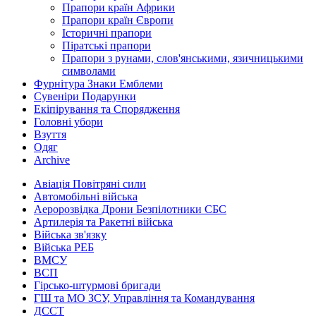
Прапори країн Африки
Прапори країн Європи
Історичні прапори
Піратські прапори
Прапори з рунами, слов'янськими, язичницькими
символами
Фурнітура Знаки Емблеми
Сувеніри Подарунки
Екіпірування та Спорядження
Головні убори
Взуття
Одяг
Archive
Авіація Повітряні сили
Автомобільні війська
Аеророзвідка Дрони Безпілотники СБС
Артилерія та Ракетні війська
Війська зв'язку
Війська РЕБ
ВМСУ
ВСП
Гірсько-штурмові бригади
ГШ та МО ЗСУ, Управління та Командування
ДССТ