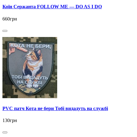
Коїн Сержанта FOLLOW ME — DO AS I DO
660грн
PVC патч Кота не бери Тобі видадуть на службі
130грн