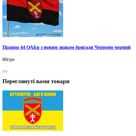
Прапор 44 ОАБр з новим знаком бригади Червоно чорний
80грн
Переглянуті вами товари