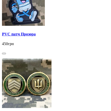
PVC патч Прозора
450грн