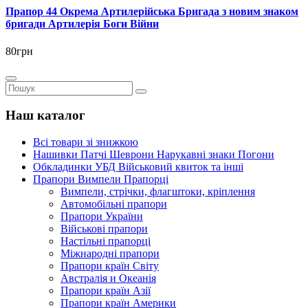
Прапор 44 Окрема Артилерійська Бригада з новим знаком
бригади Артилерія Боги Війни
80грн
Наш каталог
Всі товари зі знижкою
Нашивки Патчі Шеврони Нарукавні знаки Погони
Обкладинки УБД Військовий квиток та інші
Прапори Вимпели Прапорці
Вимпели, стрічки, флагштоки, кріплення
Автомобільні прапори
Прапори України
Військові прапори
Настільні прапорці
Міжнародні прапори
Прапори країн Світу
Австралія и Океанія
Прапори країн Азії
Прапори країн Америки