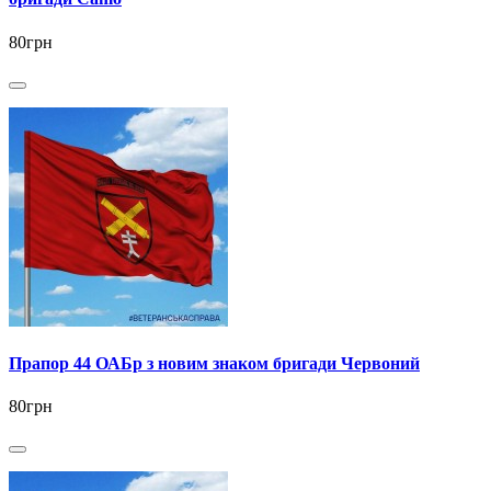
80грн
Прапор 44 ОАБр з новим знаком бригади Червоний
80грн