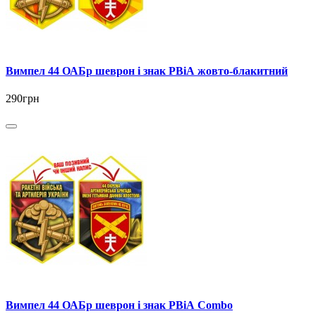
Вимпел 44 ОАБр шеврон і знак РВіА жовто-блакитний
290грн
Вимпел 44 ОАБр шеврон і знак РВіА Combo