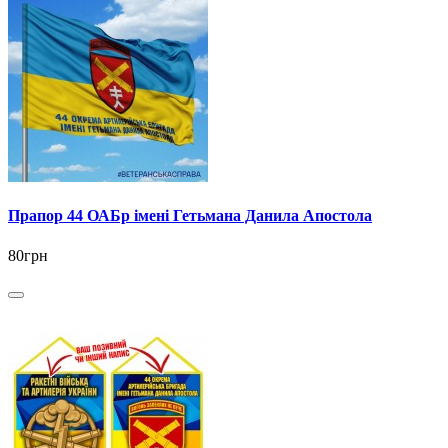
Прапор 44 ОАБр імені Гетьмана Данила Апостола
80грн