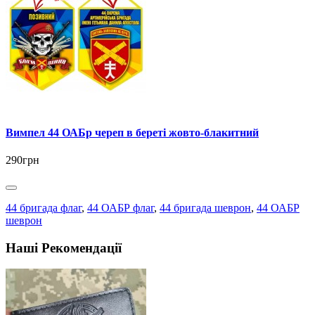
Вимпел 44 ОАБр череп в береті жовто-блакитний
290грн
44 бригада флаг
,
44 ОАБР флаг
,
44 бригада шеврон
,
44 ОАБР
шеврон
Наші Рекомендації