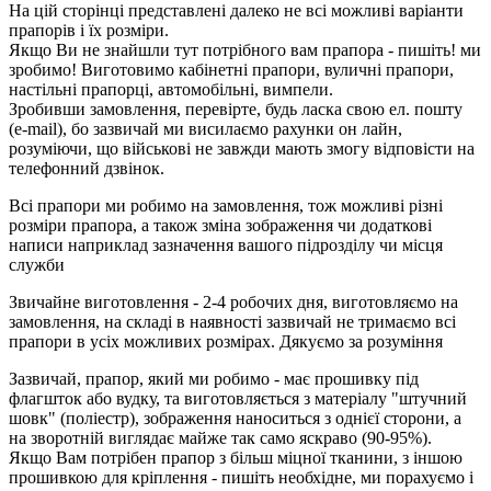
На цій сторінці представлені далеко не всі можливі варіанти
прапорів і їх розміри.
Якщо Ви не знайшли тут потрібного вам прапора - пишіть! ми
зробимо! Виготовимо кабінетні прапори, вуличні прапори,
настільні прапорці, автомобільні, вимпели.
Зробивши замовлення, перевірте, будь ласка свою ел. пошту
(e-mail), бо зазвичай ми висилаємо рахунки он лайн,
розуміючи, що військові не завжди мають змогу відповісти на
телефонний дзвінок.
Всі прапори ми робимо на замовлення, тож можливі різні
розміри прапора, а також зміна зображення чи додаткові
написи наприклад зазначення вашого підрозділу чи місця
служби
Звичайне виготовлення - 2-4 робочих дня, виготовляємо на
замовлення, на складі в наявності зазвичай не тримаємо всі
прапори в усіх можливих розмірах. Дякуємо за розуміння
Зазвичай, прапор, який ми робимо - має прошивку під
флагшток або вудку, та виготовляється з матеріалу "штучний
шовк" (поліестр), зображення наноситься з однієї сторони, а
на зворотній виглядає майже так само яскраво (90-95%).
Якщо Вам потрібен прапор з більш міцної тканини, з іншою
прошивкою для кріплення - пишіть необхідне, ми порахуємо і