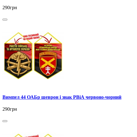
290грн
Вимпел 44 ОАБр шеврон і знак РВіА червоно-чорний
290грн