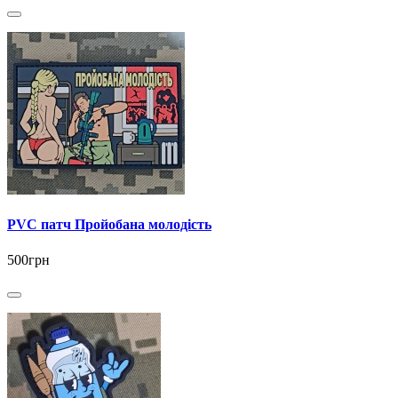
PVC патч Пройобана молодість
500грн