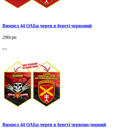
Вимпел 44 ОАБр череп в береті червоний
290грн
Вимпел 44 ОАБр череп в береті червоно-чорний