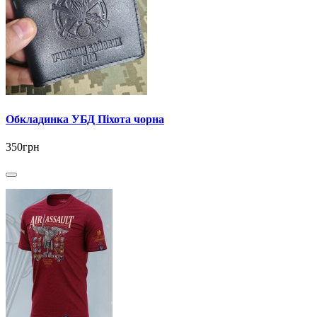
Обкладинка УБД Піхота чорна
350грн