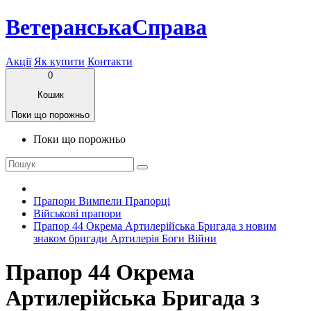
ВетеранськаСправа
Акції
Як купити
Контакти
0
Кошик
Поки що порожньо
Поки що порожньо
Прапори Вимпели Прапорці
Військові прапори
Прапор 44 Окрема Артилерійська Бригада з новим
знаком бригади Артилерія Боги Війни
Прапор 44 Окрема
Артилерійська Бригада з