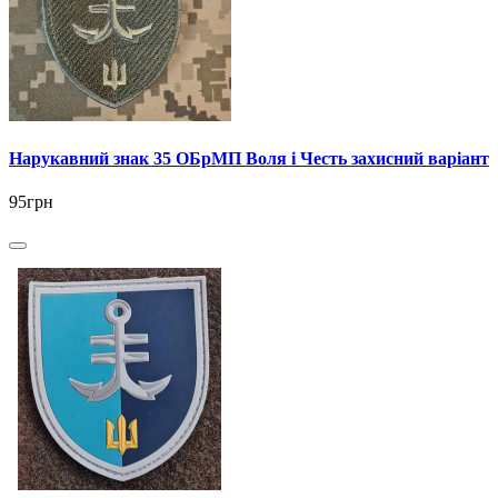
Нарукавний знак 35 ОБрМП Воля і Честь захисний варіант
95грн