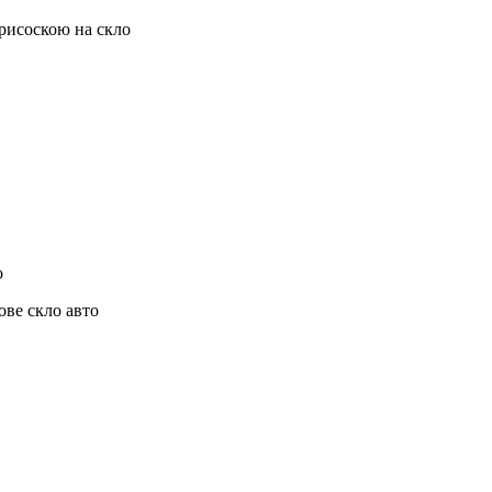
присоскою на скло
о
ове скло авто