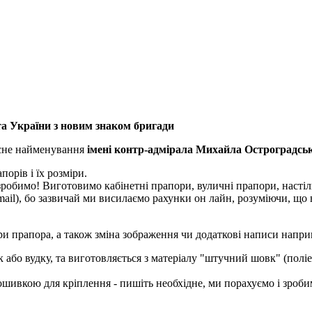
а України з новим знаком бригади
есне найменування
імені контр-адмірала Михайла Остроградсь
порів і їх розміри.
робимо! Виготовимо кабінетні прапори, вуличні прапори, настіль
mail), бо зазвичай ми висилаємо рахунки он лайн, розуміючи, що
ри прапора, а також зміна зображення чи додаткові написи напри
або вудку, та виготовляється з матеріалу "штучний шовк" (поліес
шивкою для кріплення - пишіть необхідне, ми порахуємо і зроби