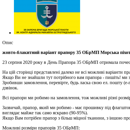
Опис
жовто-блакитний варіант прапору 35 ОБрМП Морська пiхот
23 серпня 2020 року в День Прапора 35 ОБрМП отримала поч
На цій сторінці представлені далеко не всі можливі варіанти пра
Якщо Ви не знайшли тут потрібного вам прапора - пишіть! ми з
Зробивши замовлення, перевірте, будь ласка свою ел. пошту (e-
дзвінок.
Всі прапори ми робимо на замовлення, тож можливі різні розмі
Зазвичай, прапор, який ми робимо - має прошивку під флагшток 
виглядає майже так само яскраво (90-95%).
Якщо Вам потрібен прапор з більш міцної тканини, з іншою про
Можливі розміри прапорів 35 ОБрМП: