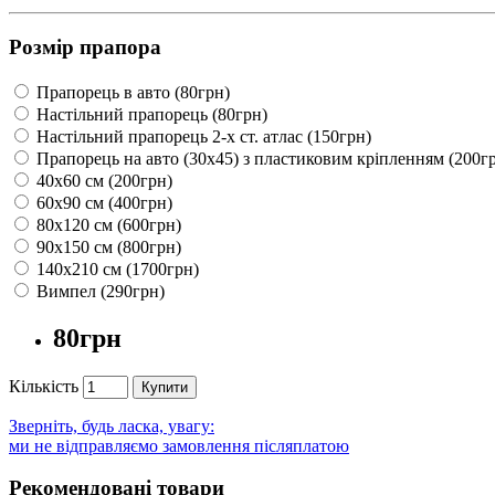
Розмір прапора
Прапорець в авто (80грн)
Настільний прапорець (80грн)
Настільний прапорець 2-х ст. атлас (150грн)
Прапорець на авто (30х45) з пластиковим кріпленням (200г
40х60 см (200грн)
60х90 см (400грн)
80х120 см (600грн)
90х150 см (800грн)
140х210 см (1700грн)
Вимпел (290грн)
80грн
Кількість
Купити
Зверніть, будь ласка, увагу:
ми не відправляємо замовлення післяплатою
Рекомендовані товари