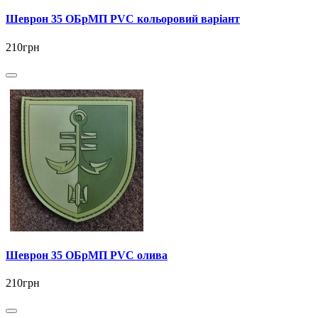
Шеврон 35 ОБрМП PVC кольоровий варіант
210грн
Шеврон 35 ОБрМП PVC олива
210грн