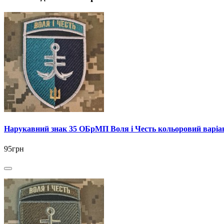
Нарукавний знак 35 ОБрМП Воля і Честь кольоровий варіа
95грн