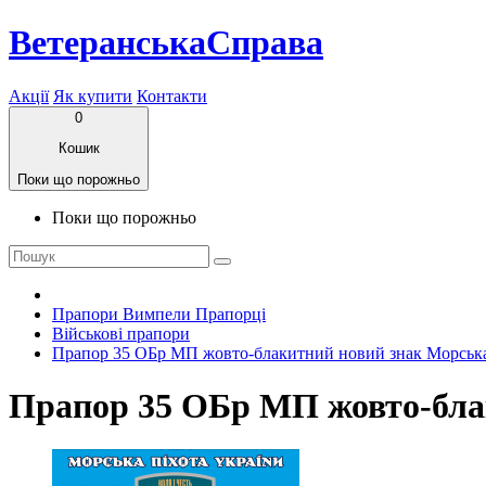
ВетеранськаСправа
Акції
Як купити
Контакти
0
Кошик
Поки що порожньо
Поки що порожньо
Прапори Вимпели Прапорці
Військові прапори
Прапор 35 ОБр МП жовто-блакитний новий знак Морська
Прапор 35 ОБр МП жовто-бла