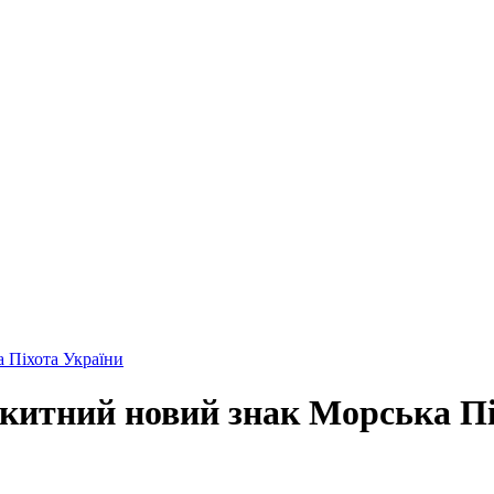
 Піхота України
китний новий знак Морська Пі