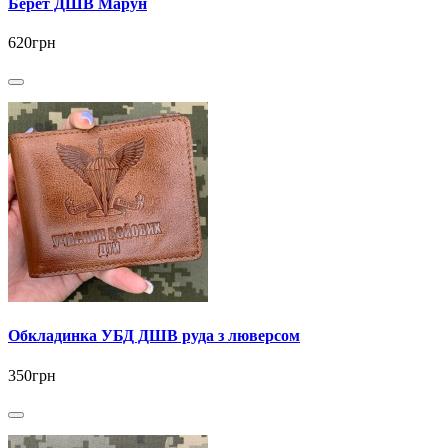
Берет ДШВ Марун
620грн
Обкладинка УБД ДШВ руда з люверсом
350грн