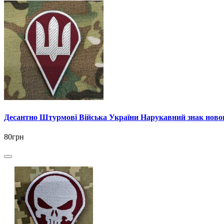
Десантно Штурмові Війська України Нарукавний знак новог
80грн