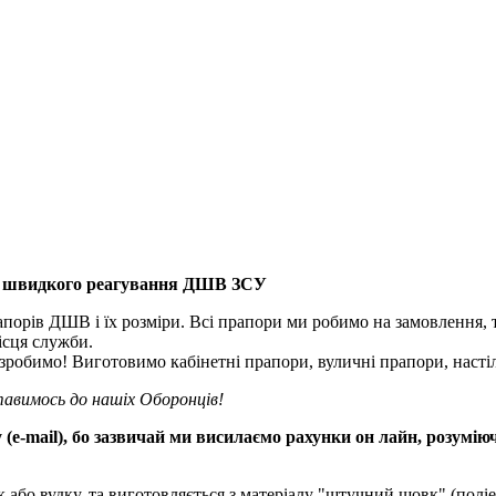
ус швидкого реагування ДШВ ЗСУ
рапорів ДШВ і їх розміри. Всі прапори ми робимо на замовлення, 
ісця служби.
робимо! Виготовимо кабінетні прапори, вуличні прапори, настіл
тавимось до нашіх Оборонців!
 (e-mail), бо зазвичай ми висилаємо рахунки он лайн, розумію
або вудку, та виготовляється з матеріалу "штучний шовк" (поліес