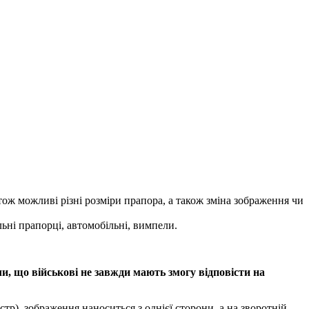
тож можливі різні розміри прапора, а також зміна зображення чи
ьні прапорці, автомобільні, вимпели.
чи, що військові не завжди мають змогу відповісти на
тр), зображення наноситься з однієї сторони, а на зворотній