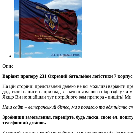
Опис
Варіант прапору 231 Окремий батальйон логістики 7 корп
На цій сторінці представлені далеко не всі можливі варіанти п
додаткові написи наприклад зазначення вашого підрозділу чи м
Якщо Ви не знайшли тут потрібного вам прапора - пишіть! Ми з
Наш сайт – ветеранський бізнес, ми з повагою та вдячністю с
Зробивши замовлення, перевірте, будь ласка, свою ел. пошту
телефонний дзвінок.
Зазвичай, прапор, який ми робимо - має прошивку під флагшток 