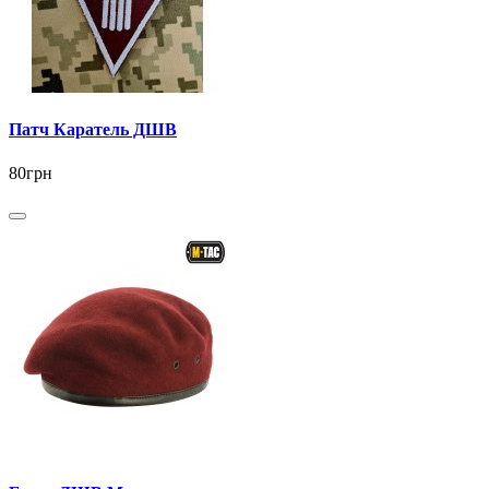
Патч Каратель ДШВ
80грн