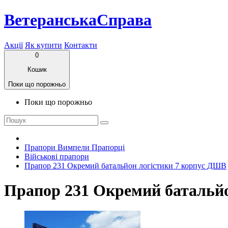
ВетеранськаСправа
Акції
Як купити
Контакти
0
Кошик
Поки що порожньо
Поки що порожньо
Прапори Вимпели Прапорці
Військові прапори
Прапор 231 Окремий батальйон логістики 7 корпус ДШВ
Прапор 231 Окремий батальй