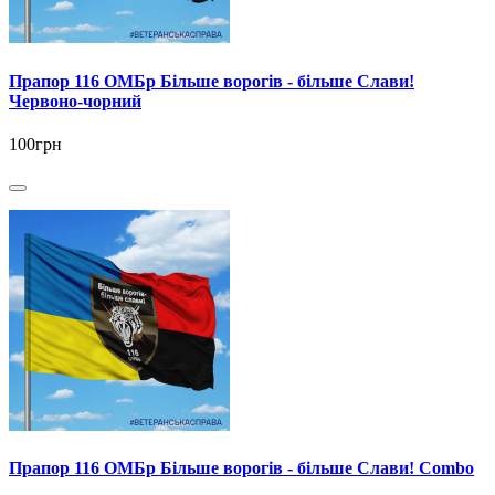
Прапор 116 ОМБр Більше ворогів - більше Слави!
Червоно-чорний
100грн
Прапор 116 ОМБр Більше ворогів - більше Слави! Combo