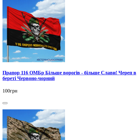
Прапор 116 ОМБр Більше ворогів - більше Слави! Череп в
береті Червоно-чорний
100грн