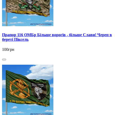
Прапор 116 ОМБр Більше ворогів - більше Слави! Череп в
береті Піксель
100грн