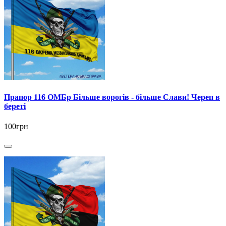
Прапор 116 ОМБр Більше ворогів - більше Слави! Череп в
береті
100грн