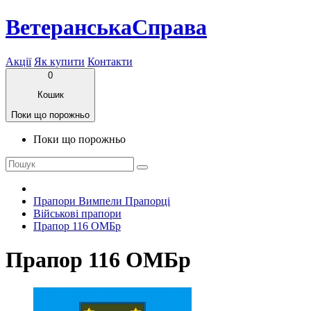
ВетеранськаСправа
Акції
Як купити
Контакти
0
Кошик
Поки що порожньо
Поки що порожньо
Прапори Вимпели Прапорці
Військові прапори
Прапор 116 ОМБр
Прапор 116 ОМБр