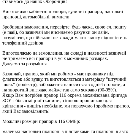
ставимось до нашіх Оборонців!
Виготовимо кабінетні прапори, вуличні прапори, настільні
прапорці, автомобільні, вимпели.
Зробивши замовлення, перевірте, будь ласка, свою ел. пошту
(e-mail), бо зазвичай ми висилаємо рахунки он лайн,
розуміючи, що військові не завжди мають змогу відповісти на
телефонний дзвінок.
Виготовляємо на замовлення, на складі в наявності зазвичай
не тримаємо всі прапори в усіх можливих розмірах.
Дякуємо за розуміння.
Зазвичай, прапор, який ми робимо - має прошивку під
флагшток або вудку, та виготовляється з матеріалу "штучний
шовк" (поліестр), зображення наноситься з однієї сторони, а
на зворотній виглядає майже так само яскраво (90-95%).
Якщо Вам потрібен прапор 116 окрема механізована бригада
ЗСУ з більш міцної тканини, з іншою прошивкою для
кріплення - пишіть необхідне, ми порахуємо і зробимо прапор,
який Вас задовільнить!
Можливі розміри прапорів 116 ОМБр:
маленькі настольні прапорці з підставками та прапорці в авто