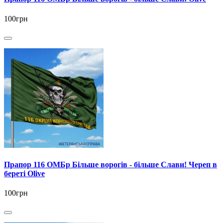
100грн
Прапор 116 ОМБр Більше ворогів - більше Слави! Череп в
береті Olive
100грн