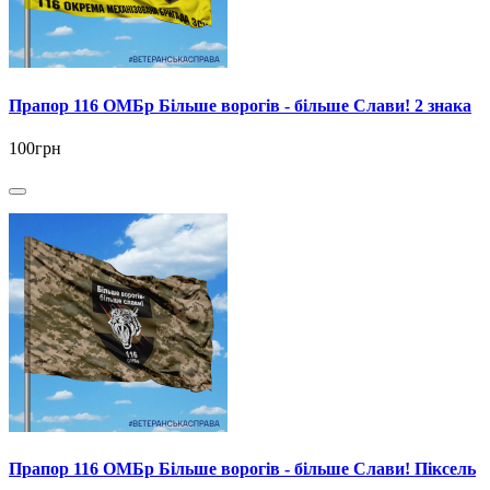
Прапор 116 ОМБр Більше ворогів - більше Слави! 2 знака
100грн
Прапор 116 ОМБр Більше ворогів - більше Слави! Піксель