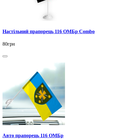
Настільний прапорець 116 ОМБр Combo
80грн
Авто прапорець 116 ОМБр