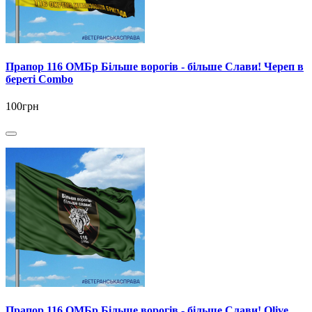
Прапор 116 ОМБр Більше ворогів - більше Слави! Череп в
береті Combo
100грн
Прапор 116 ОМБр Більше ворогів - більше Слави! Olive