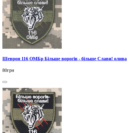
Шеврон 116 ОМБр Більше ворогів - більше Слави! олива
80грн