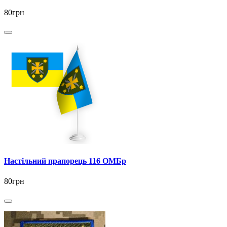
80грн
Настільний прапорець 116 ОМБр
80грн