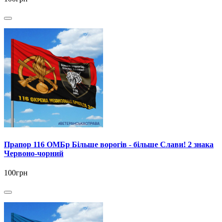
Прапор 116 ОМБр Більше ворогів - більше Слави! 2 знака
Червоно-чорний
100грн