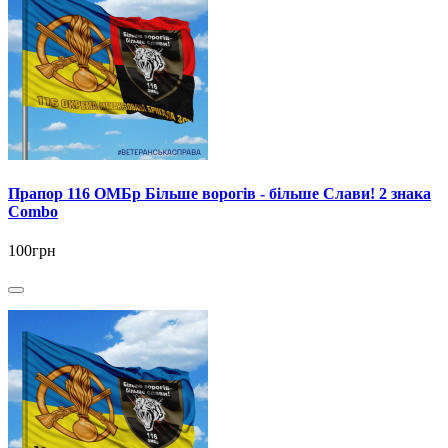
Прапор 116 ОМБр Більше ворогів - більше Слави! 2 знака
Combo
100грн