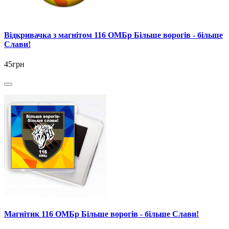
Відкривачка з магнітом 116 ОМБр Більше ворогів - більше
Слави!
45грн
Магнітик 116 ОМБр Більше ворогів - більше Слави!