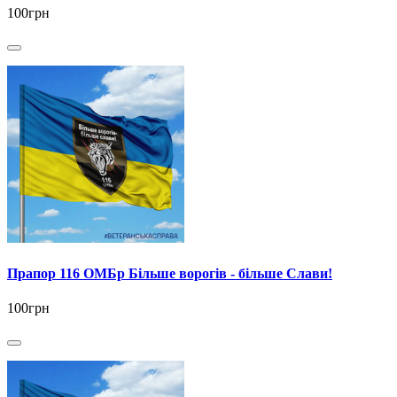
100грн
Прапор 116 ОМБр Більше ворогів - більше Слави!
100грн