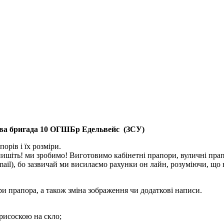
ова бригада 10 ОГШБр Едельвейс (ЗСУ)
орів і їх розміри.
шіть! ми зробимо! Виготовимо кабінетні прапори, вуличні прапо
mail), бо зазвичай ми висилаємо рахунки он лайн, розуміючи, що
ри прапора, а також зміна зображення чи додаткові написи.
присоскою на скло;