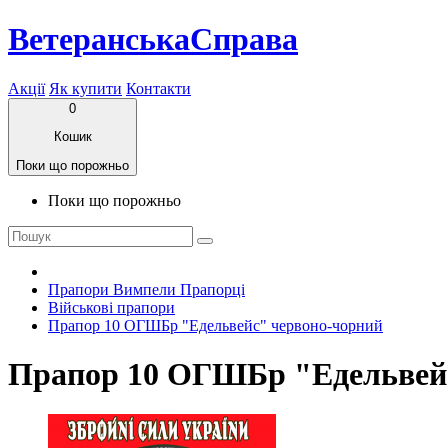
ВетеранськаСправа
Акції
Як купити
Контакти
0
Кошик
Поки що порожньо
Поки що порожньо
Прапори Вимпели Прапорці
Військові прапори
Прапор 10 ОГШБр "Едельвейс" червоно-чорний
Прапор 10 ОГШБр "Едельвей