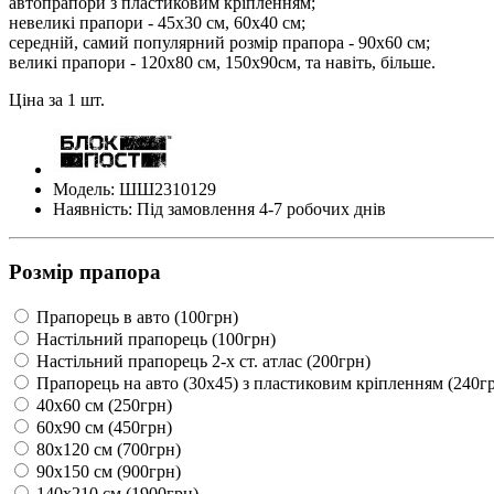
автопрапори з пластиковим кріпленням;
невеликі прапори - 45х30 см, 60х40 см;
середній, самий популярний розмір прапора - 90х60 см;
великі прапори - 120х80 см, 150х90см, та навіть, більше.
Ціна за 1 шт.
Модель: ШШ2310129
Наявність: Під замовлення 4-7 робочих днів
Розмір прапора
Прапорець в авто (100грн)
Настільний прапорець (100грн)
Настільний прапорець 2-х ст. атлас (200грн)
Прапорець на авто (30х45) з пластиковим кріпленням (240г
40х60 см (250грн)
60х90 см (450грн)
80х120 см (700грн)
90х150 см (900грн)
140х210 см (1900грн)