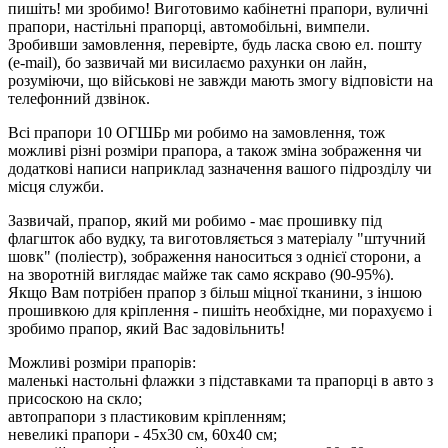
пишіть! ми зробимо! Виготовимо кабінетні прапори, вуличні
прапори, настільні прапорці, автомобільні, вимпели.
Зробивши замовлення, перевірте, будь ласка свою ел. пошту
(e-mail), бо зазвичай ми висилаємо рахунки он лайн,
розуміючи, що військові не завжди мають змогу відповісти на
телефонний дзвінок.
Всі прапори 10 ОГШБр ми робимо на замовлення, тож
можливі різні розміри прапора, а також зміна зображення чи
додаткові написи наприклад зазначення вашого підрозділу чи
місця служби.
Зазвичай, прапор, який ми робимо - має прошивку під
флагшток або вудку, та виготовляється з матеріалу "штучний
шовк" (поліестр), зображення наноситься з однієї сторони, а
на зворотній виглядає майже так само яскраво (90-95%).
Якщо Вам потрібен прапор з більш міцної тканини, з іншою
прошивкою для кріплення - пишіть необхідне, ми порахуємо і
зробимо прапор, який Вас задовільнить!
Можливі розміри прапорів:
маленькі настольні флажки з підставками та прапорці в авто з
присоскою на скло;
автопрапори з пластиковим кріпленням;
невеликі прапори - 45х30 см, 60х40 см;