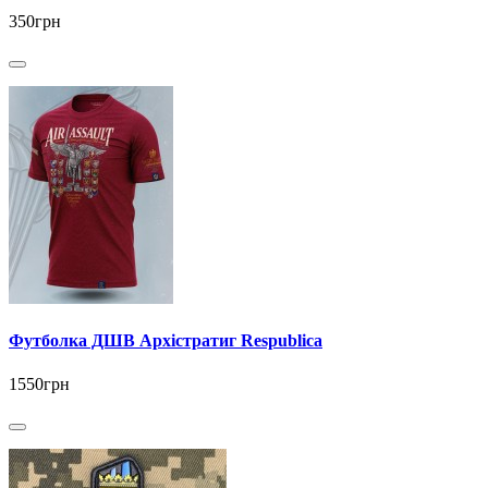
350грн
Футболка ДШВ Архістратиг Respublica
1550грн