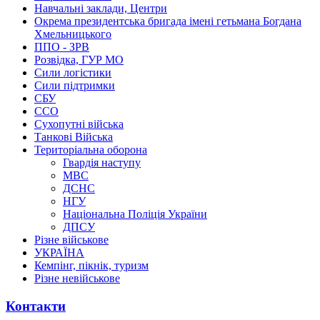
Навчальні заклади, Центри
Окрема президентська бригада імені гетьмана Богдана
Хмельницького
ППО - ЗРВ
Розвідка, ГУР МО
Сили логістики
Сили підтримки
СБУ
ССО
Сухопутні війська
Танкові Війська
Територіальна оборона
Гвардія наступу
МВС
ДСНС
НГУ
Національна Поліція України
ДПСУ
Різне військове
УКРАЇНА
Кемпінг, пікнік, туризм
Різне невійськове
Контакти