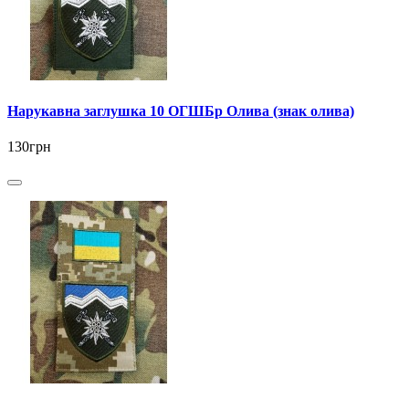
Нарукавна заглушка 10 ОГШБр Олива (знак олива)
130грн