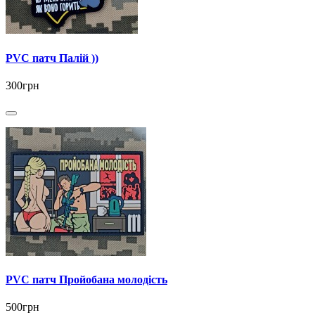
PVC патч Палій ))
300грн
PVC патч Пройобана молодість
500грн