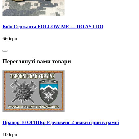
Коїн Сержанта FOLLOW ME — DO AS I DO
660грн
Переглянуті вами товари
Прапор 10 ОГШБр Едельвейс 2 знаки сірий в рамці
100грн