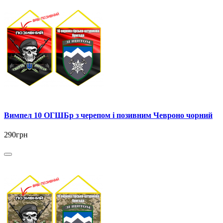
Вимпел 10 ОГШБр з черепом і позивним Чевроно чорний
290грн