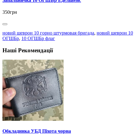
Запальничка 10 ОГШБр Едельвейс
350грн
новий шеврон 10 горно штурмовая бригада
,
новий шеврон 10
ОГШБр
,
10 ОГШБр флаг
Наші Рекомендації
Обкладинка УБД Піхота чорна