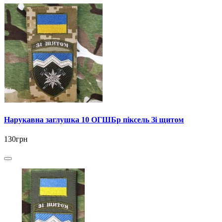
Нарукавна заглушка 10 ОГШБр піксель Зі щитом
130грн