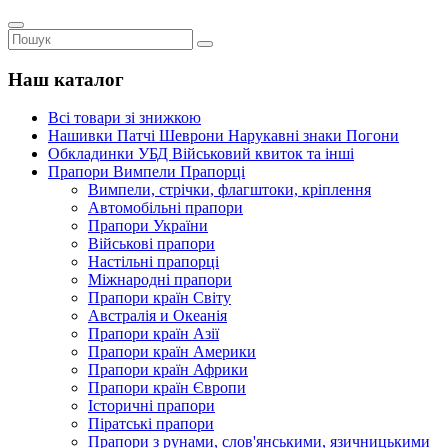
Наш каталог
Всі товари зі знижкою
Нашивки Патчі Шеврони Нарукавні знаки Погони
Обкладинки УБД Військовий квиток та інші
Прапори Вимпели Прапорці
Вимпели, стрічки, флагштоки, кріплення
Автомобільні прапори
Прапори України
Військові прапори
Настільні прапорці
Міжнародні прапори
Прапори країн Світу
Австралія и Океанія
Прапори країн Азії
Прапори країн Америки
Прапори країн Африки
Прапори країн Європи
Історичні прапори
Піратські прапори
Прапори з рунами, слов'янськими, язичницькими