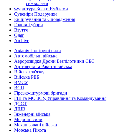
символами
Фурнітура Знаки Емблеми
Сувеніри Подарунки
Екіпірування та Спорядження
Головні убори
Взуття
Одяг
Archive
Авіація Повітряні сили
Автомобільні війська
Аеророзвідка Дрони Безпілотники СБС
Артилерія та Ракетні війська
Війська зв'язку
Війська РЕБ
ВМСУ
ВСП
Гірсько-штурмові бригади
ГШ та МО ЗСУ, Управління та Командування
ДССТ
ДШВ
Інженерні війська
Медичні сили
Механізовані війська
Морська Піхота