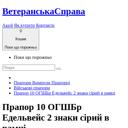
ВетеранськаСправа
Акції
Як купити
Контакти
0
Кошик
Поки що порожньо
Поки що порожньо
Прапори Вимпели Прапорці
Військові прапори
Прапор 10 ОГШБр Едельвейс 2 знаки сірий в рамці
Прапор 10 ОГШБр
Едельвейс 2 знаки сірий в
рамці