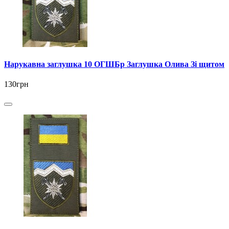
Нарукавна заглушка 10 ОГШБр Заглушка Олива Зі щитом
130грн