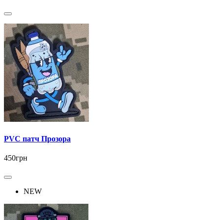
PVC патч Прозора
450грн
NEW