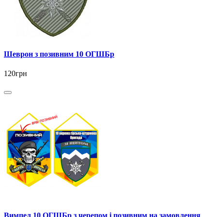
Шеврон з позивним 10 ОГШБр
120грн
Вимпел 10 ОГШБр з черепом і позивним на замовлення