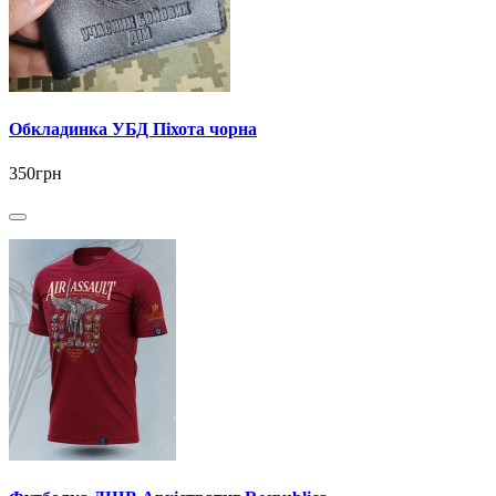
Обкладинка УБД Піхота чорна
350грн