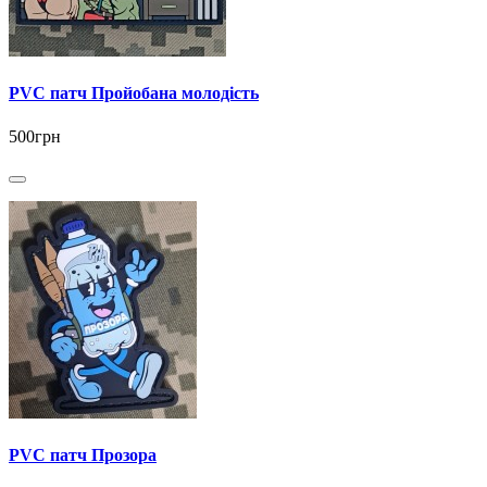
PVC патч Пройобана молодість
500грн
PVC патч Прозора