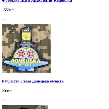
Футболка ДШВ Архістратиг Respublica
1550грн
PVC патч Стела Донецька область
200грн