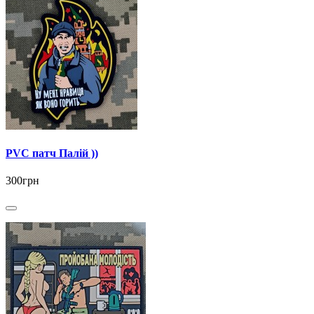
PVC патч Палій ))
300грн