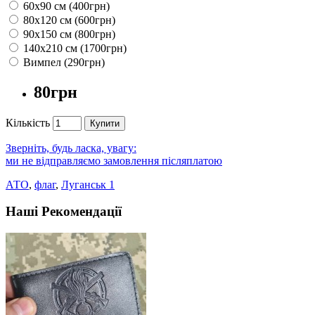
60х90 см (400грн)
80х120 см (600грн)
90х150 см (800грн)
140х210 см (1700грн)
Вимпел (290грн)
80грн
Кількість
Купити
Зверніть, будь ласка, увагу:
ми не відправляємо замовлення післяплатою
АТО
,
флаг
,
Луганськ 1
Наші Рекомендації