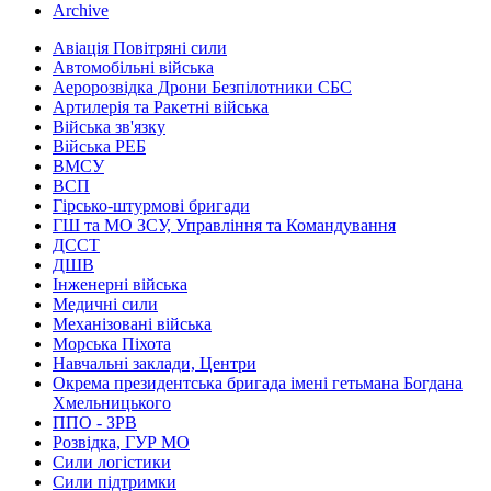
Archive
Авіація Повітряні сили
Автомобільні війська
Аеророзвідка Дрони Безпілотники СБС
Артилерія та Ракетні війська
Війська зв'язку
Війська РЕБ
ВМСУ
ВСП
Гірсько-штурмові бригади
ГШ та МО ЗСУ, Управління та Командування
ДССТ
ДШВ
Інженерні війська
Медичні сили
Механізовані війська
Морська Піхота
Навчальні заклади, Центри
Окрема президентська бригада імені гетьмана Богдана
Хмельницького
ППО - ЗРВ
Розвідка, ГУР МО
Сили логістики
Сили підтримки