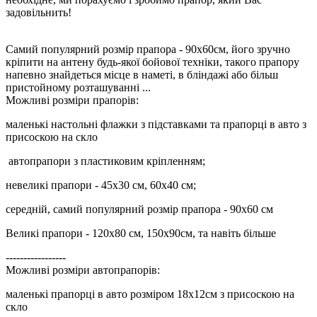
задовільнить!
Самий популярний розмір прапора - 90х60см, його зручно
кріпити на антену будь-якої бойової техніки, такого прапору
напевно знайдеться місце в наметі, в бліндажі або більш
пристойному розташуванні ...
Можливі розміри прапорів:
маленькі настольні флажки з підставками та прапорці в авто з
присоскою на скло
автопрапори з пластиковим кріпленням;
невеликі прапори - 45х30 см, 60х40 см;
середній, самий популярний розмір прапора - 90х60 см
Великі прапори - 120х80 см, 150х90см, та навіть більше
-----------------
Можливі розміри автопрапорів:
маленькі прапорці в авто розміром 18х12см з присоскою на
скло