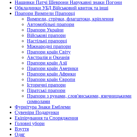
Нашивки Патчі Шеврони Нарукавні знаки Погони
Обкладинки УБД Військовий квиток та інші
Прапори Вимпели Прапорці
Вимпели, стрічки, флагштоки, кріплення
Автомобільні прапори
Прапори України
Військові прапори
Настільні прапорці
Міжнародні прапори
Прапори країн Світу
Австралія и Океанія
Прапори країн Азії
Прапори країн Америки
Прапори країн Африки
Прапори країн Європи
Історичні прапори
Піратські прапори
Прапори з рунами, слов'янськими, язичницькими
символами
Фурнітура Знаки Емблеми
Сувеніри Подарунки
Екіпірування та Спорядження
Головні убори
Взуття
Одяг