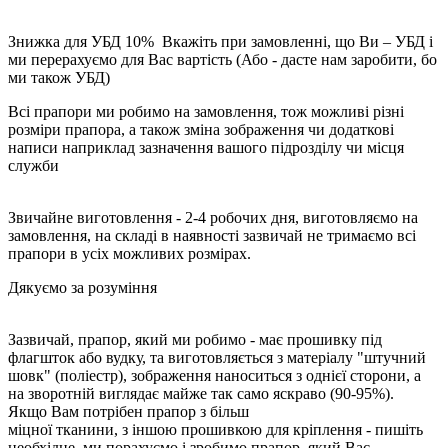
Знижка для УБД 10% Вкажіть при замовленні, що Ви – УБД і
ми перерахуємо для Вас вартість (Або - дасте нам заробити, бо
ми також УБД)
Всі прапори ми робимо на замовлення, тож можливі різні
розміри прапора, а також зміна зображення чи додаткові
написи наприклад зазначення вашого підрозділу чи місця
служби
Звичайне виготовлення - 2-4 робочих дня, виготовляємо на
замовлення, на складі в наявності зазвичай не тримаємо всі
прапори в усіх можливих розмірах.
Дякуємо за розуміння
Зазвичай, прапор, який ми робимо - має прошивку під
флагшток або вудку, та виготовляється з матеріалу "штучний
шовк" (поліестр), зображення наноситься з однієї сторони, а
на зворотній виглядає майже так само яскраво (90-95%).
Якщо Вам потрібен прапор з більш
міцної тканини, з іншою прошивкою для кріплення - пишіть
необхідне, ми порахуємо і зробимо прапор, який Вас