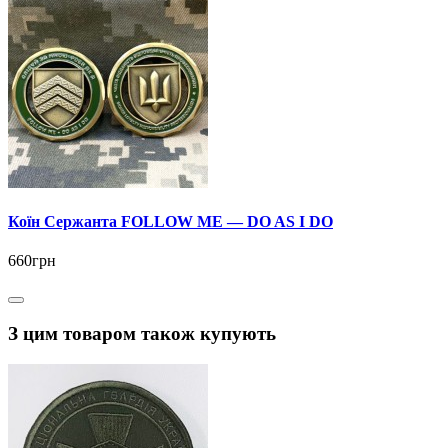
Коїн Сержанта FOLLOW ME — DO AS I DO
660грн
З цим товаром також купують