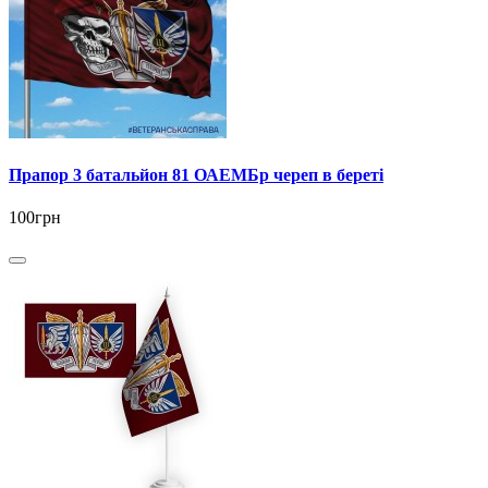
Прапор 3 батальйон 81 ОАЕМБр череп в береті
100грн