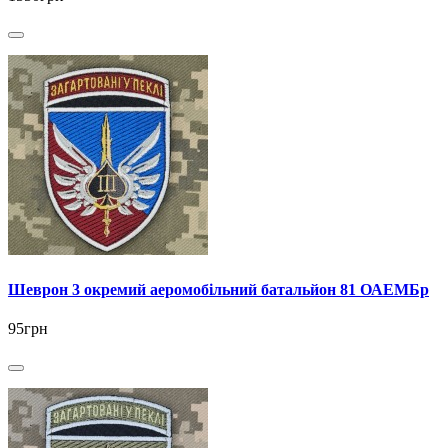
Шеврон 3 окремий аеромобільний батальйон 81 ОАЕМБр
95грн