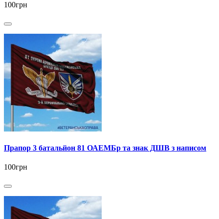
100грн
Прапор 3 батальйон 81 ОАЕМБр та знак ДШВ з написом
100грн