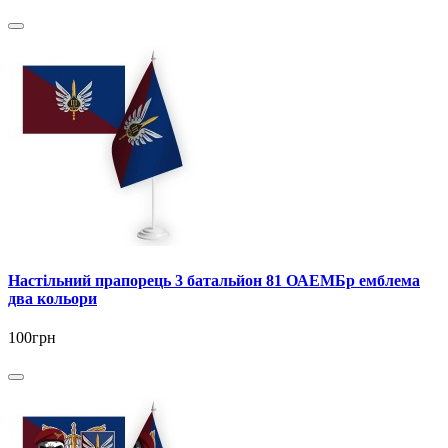
Настільний прапорець 3 батальйон 81 ОАЕМБр емблема
два кольори
100грн