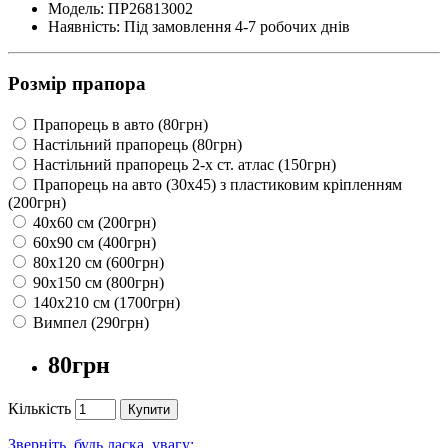
Модель: ПР26813002
Наявність: Під замовлення 4-7 робочих днів
Розмір прапора
Прапорець в авто (80грн)
Настільний прапорець (80грн)
Настільний прапорець 2-х ст. атлас (150грн)
Прапорець на авто (30х45) з пластиковим кріпленням
(200грн)
40х60 см (200грн)
60х90 см (400грн)
80х120 см (600грн)
90х150 см (800грн)
140х210 см (1700грн)
Вимпел (290грн)
80грн
Кількість
Купити
Зверніть, будь ласка, увагу: