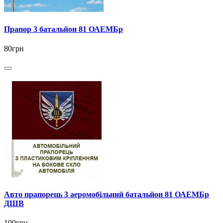
Прапор 3 батальйон 81 ОАЕМБр
80грн
Авто прапорець 3 аеромобільний батальйон 81 ОАЕМБр
ДШВ
100грн