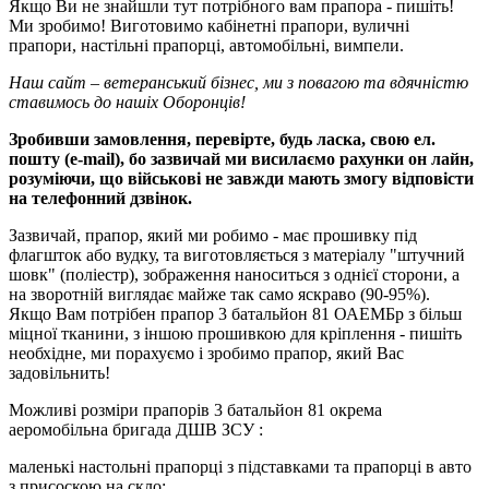
Якщо Ви не знайшли тут потрібного вам прапора - пишіть!
Ми зробимо! Виготовимо кабінетні прапори, вуличні
прапори, настільні прапорці, автомобільні, вимпели.
Наш сайт – ветеранський бізнес, ми з повагою та вдячністю
ставимось до нашіх Оборонців!
Зробивши замовлення, перевірте, будь ласка, свою ел.
пошту (e-mail), бо зазвичай ми висилаємо рахунки он лайн,
розуміючи, що військові не завжди мають змогу відповісти
на телефонний дзвінок.
Зазвичай, прапор, який ми робимо - має прошивку під
флагшток або вудку, та виготовляється з матеріалу "штучний
шовк" (поліестр), зображення наноситься з однієї сторони, а
на зворотній виглядає майже так само яскраво (90-95%).
Якщо Вам потрібен прапор 3 батальйон 81 ОАЕМБр з більш
міцної тканини, з іншою прошивкою для кріплення - пишіть
необхідне, ми порахуємо і зробимо прапор, який Вас
задовільнить!
Можливі розміри прапорів 3 батальйон 81 окрема
аеромобільна бригада ДШВ ЗСУ :
маленькі настольні прапорці з підставками та прапорці в авто
з присоскою на скло;