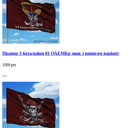
Прапор 3 батальйон 81 ОАЕМБр знак з написом варіант
100грн