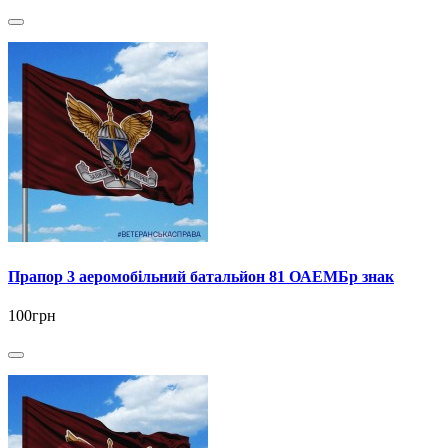
Прапор 3 аеромобільний батальйон 81 ОАЕМБр знак
100грн