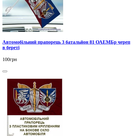
Автомобільний прапорець 3 батальйон 81 ОАЕМБр череп
в береті
100грн