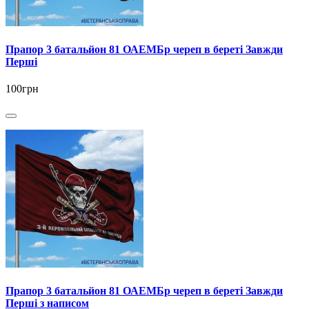
Прапор 3 батальйон 81 ОАЕМБр череп в береті Завжди
Перші
100грн
Прапор 3 батальйон 81 ОАЕМБр череп в береті Завжди
Перші з написом