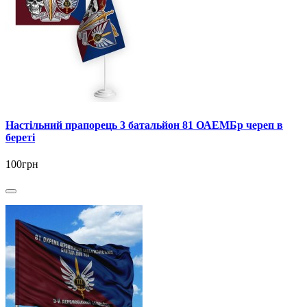
Настільний прапорець 3 батальйон 81 ОАЕМБр череп в
береті
100грн