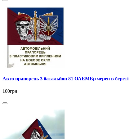
Авто прапорець 3 батальйон 81 ОАЕМБр череп в береті
100грн