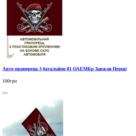
Авто прапорець 3 батальйон 81 ОАЕМБр Завжди Перші
100грн