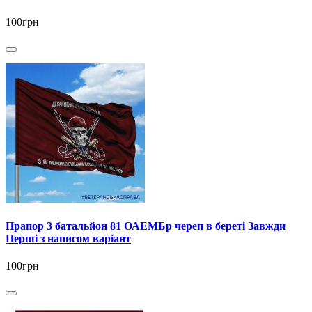
100грн
Прапор 3 батальйон 81 ОАЕМБр череп в береті Завжди
Перші з написом варіант
100грн