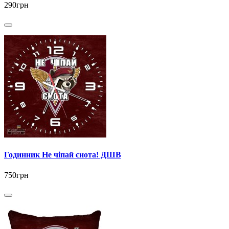
290грн
Годинник Не чіпай єнота! ДШВ
750грн