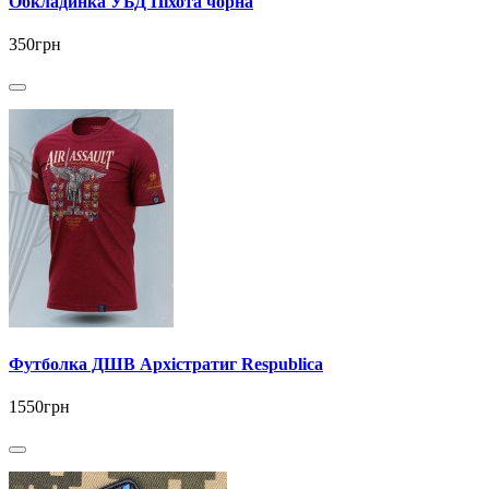
Обкладинка УБД Піхота чорна
350грн
Футболка ДШВ Архістратиг Respublica
1550грн