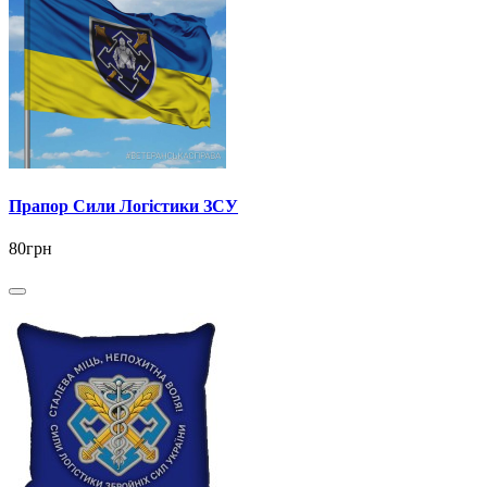
Прапор Сили Логістики ЗСУ
80грн