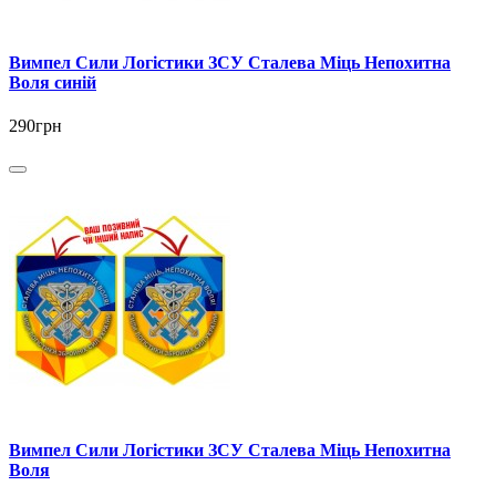
Вимпел Сили Логістики ЗСУ Сталева Міць Непохитна
Воля синій
290грн
Вимпел Сили Логістики ЗСУ Сталева Міць Непохитна
Воля