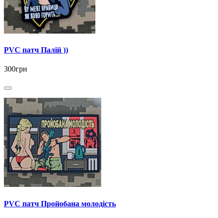
PVC патч Палій ))
300грн
PVC патч Пройобана молодість