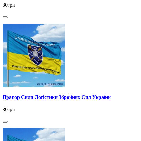
80грн
Прапор Сили Логістики Збройних Сил України
80грн