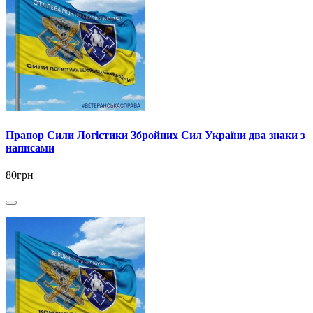
Прапор Сили Логістики Збройних Сил України два знаки з
написами
80грн