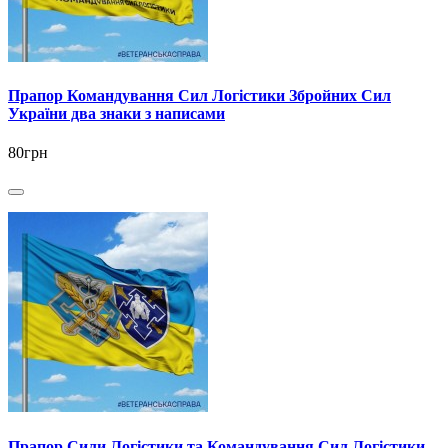
Прапор Командування Сил Логістики Збройних Сил
України два знаки з написами
80грн
Прапор Сили Логістики та Командування Сил Логістики