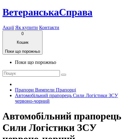
ВетеранськаСправа
Акції
Як купити
Контакти
0
Кошик
Поки що порожньо
Поки що порожньо
Прапори Вимпели Прапорці
Автомобільний прапорець Сили Логістики ЗСУ
червоно-чорний
Автомобільний прапорець
Сили Логістики ЗСУ
червоно-чорний