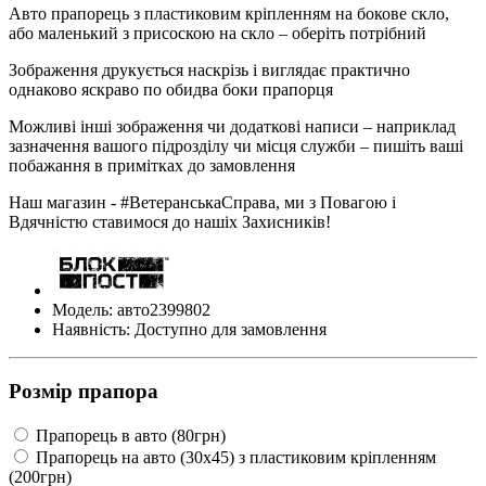
Авто прапорець з пластиковим кріпленням на бокове скло,
або маленький з присоскою на скло – оберіть потрібний
Зображення друкується наскрізь і виглядає практично
однаково яскраво по обидва боки прапорця
Можливі інші зображення чи додаткові написи – наприклад
зазначення вашого підрозділу чи місця служби – пишіть ваші
побажання в примітках до замовлення
Наш магазин - #ВетеранськаСправа, ми з Повагою і
Вдячністю ставимося до нашіх Захисників!
Модель: авто2399802
Наявність: Доступно для замовлення
Розмір прапора
Прапорець в авто (80грн)
Прапорець на авто (30х45) з пластиковим кріпленням
(200грн)