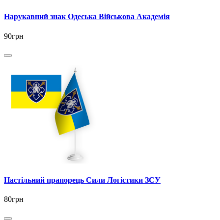
Нарукавний знак Одеська Військова Академія
90грн
Настільний прапорець Сили Логістики ЗСУ
80грн