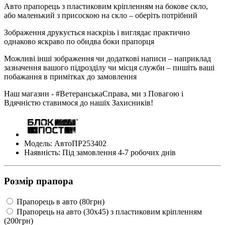
Авто прапорець з пластиковим кріпленням на бокове скло,
або маленький з присоскою на скло – оберіть потрібний
Зображення друкується наскрізь і виглядає практично
однаково яскраво по обидва боки прапорця
Можливі інші зображення чи додаткові написи – наприклад
зазначення вашого підрозділу чи місця служби – пишіть ваші
побажання в примітках до замовлення
Наш магазин - #ВетеранськаСправа, ми з Повагою і
Вдячністю ставимося до нашіх Захисників!
Модель: АвтоПР253402
Наявність: Під замовлення 4-7 робочих днів
Розмір прапора
Прапорець в авто (80грн)
Прапорець на авто (30х45) з пластиковим кріпленням
(200грн)