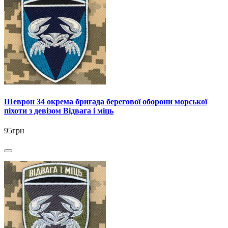
Шеврон 34 окрема бригада берегової оборони морської
піхоти з девізом Відвага і міць
95грн