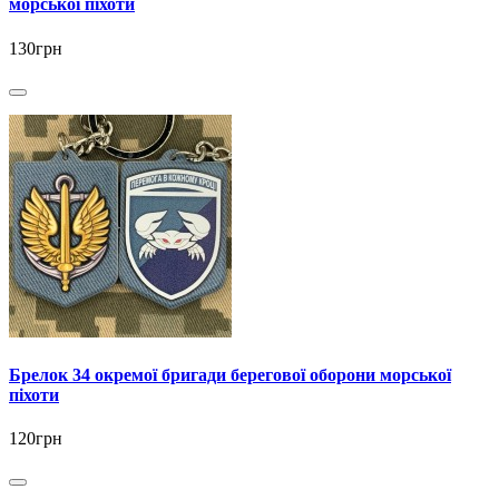
морської піхоти
130грн
Брелок 34 окремої бригади берегової оборони морської
піхоти
120грн