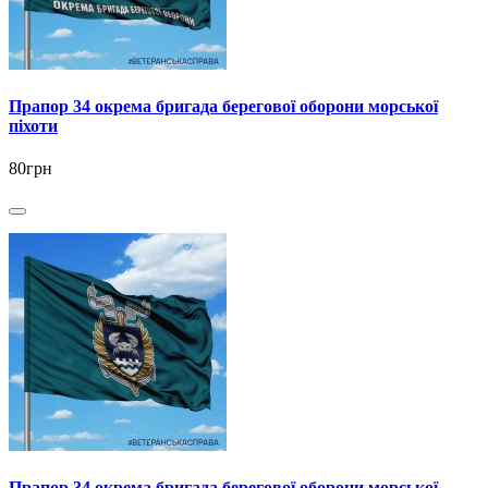
Прапор 34 окрема бригада берегової оборони морської
піхоти
80грн
Прапор 34 окрема бригада берегової оборони морської