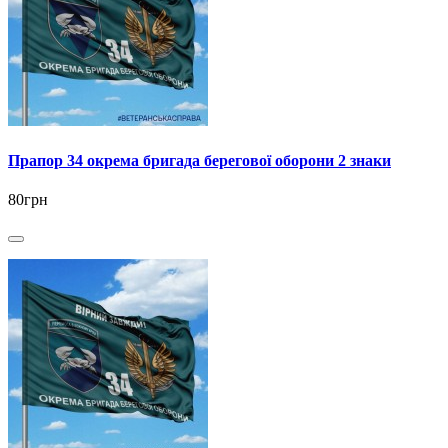
Прапор 34 окрема бригада берегової оборони 2 знаки
80грн