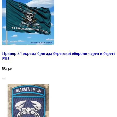
Прапор 34 окрема бригада берегової оборони череп в береті
МП
80грн