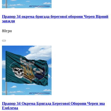
Прапор 34 окрема бригада берегової оборони Череп Вірний
завжди
80грн
Прапор 34 Окрема Бригада Берегової Оборони Череп зна
Емблема