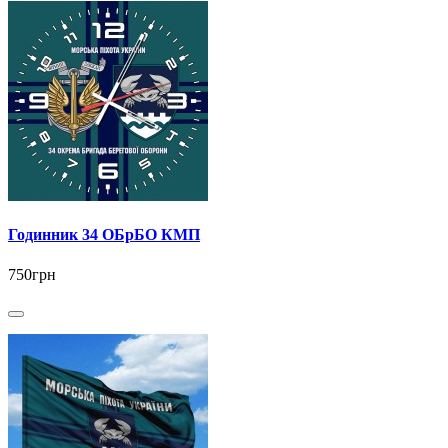
Годинник 34 ОБрБО КМП
750грн