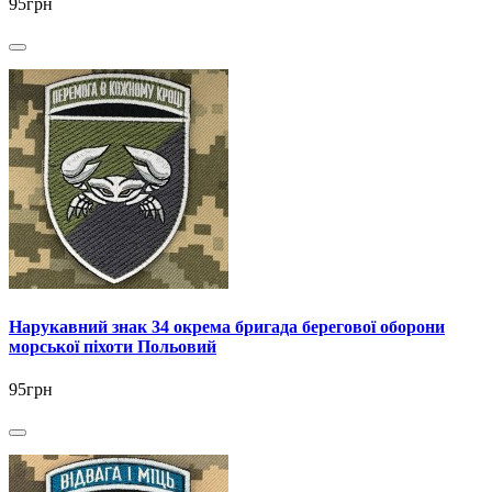
95грн
Нарукавний знак 34 окрема бригада берегової оборони
морської піхоти Польовий
95грн