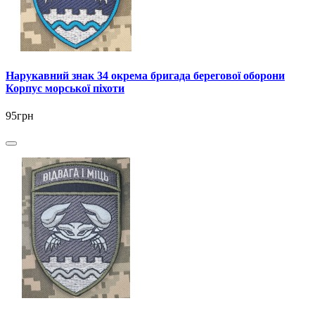
Нарукавний знак 34 окрема бригада берегової оборони
Корпус морської піхоти
95грн