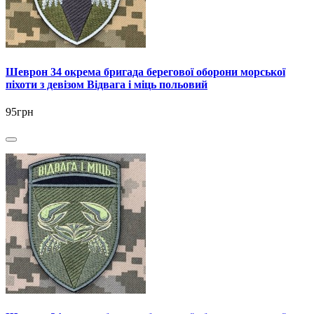
Шеврон 34 окрема бригада берегової оборони морської
піхоти з девізом Відвага і міць польовий
95грн