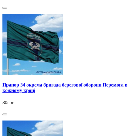
Прапор 34 окрема бригада берегової оборони Перемога в
кожному кроці
80грн