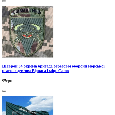
Шеврон 34 окрема бригада берегової оборони морської
піхоти з девізом Відвага і міць Camo
95грн