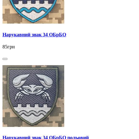
Нарукавний знак 34 ОБрБО
85грн
Нарукавний знак 34 ОБрБО польовий