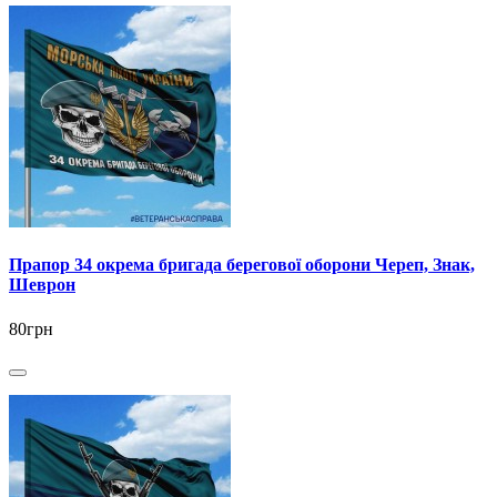
Прапор 34 окрема бригада берегової оборони Череп, Знак,
Шеврон
80грн