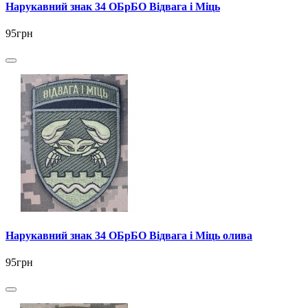
Нарукавний знак 34 ОБрБО Відвага і Міць
95грн
Нарукавний знак 34 ОБрБО Відвага і Міць олива
95грн