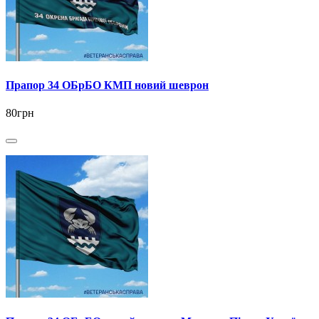
Прапор 34 ОБрБО КМП новий шеврон
80грн