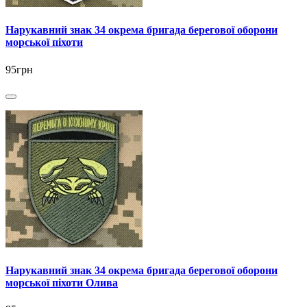
Нарукавний знак 34 окрема бригада берегової оборони
морської піхоти
95грн
Нарукавний знак 34 окрема бригада берегової оборони
морської піхоти Олива