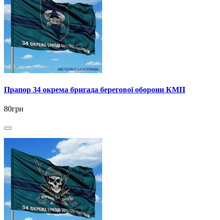
Прапор 34 окрема бригада берегової оборони КМП
80грн