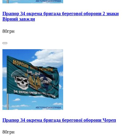
Прапор 34 окрема бригада берегової оборони 2 знаки
Вірний завжди
80грн
Прапор 34 окрема бригада берегової оборони Череп
80грн