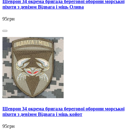
Шеврон 34 окрема бригада берегової оборони морської
піхоти з девізом Відвага і міць Олива
95грн
Шеврон 34 окрема бригада берегової оборони морської
піхоти з девізом Відвага і міць койот
95грн