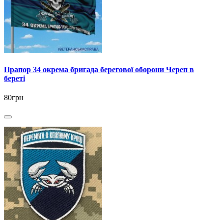
Прапор 34 окрема бригада берегової оборони Череп в
береті
80грн