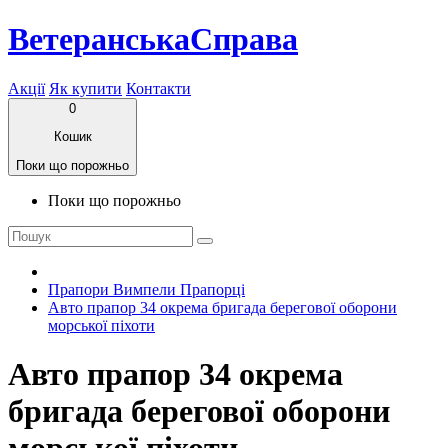
ВетеранськаСправа
Акції
Як купити
Контакти
0
Кошик
Поки що порожньо
Поки що порожньо
Прапори Вимпели Прапорці
Авто прапор 34 окрема бригада берегової оборони
морської піхоти
Авто прапор 34 окрема
бригада берегової оборони
морської піхоти