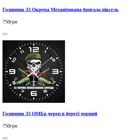
Годинник 33 Окрема Механізована бригада піксель
750грн
Годинник 33 ОМБр череп в береті чорний
750грн