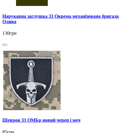
Нарукавна заглушка 33 Окрема механізована бригада
Олива
130грн
Шеврон 33 ОМБр новий череп і меч
85грн