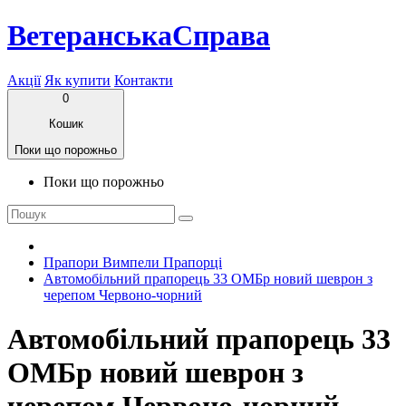
ВетеранськаСправа
Акції
Як купити
Контакти
0
Кошик
Поки що порожньо
Поки що порожньо
Прапори Вимпели Прапорці
Автомобільний прапорець 33 ОМБр новий шеврон з
черепом Червоно-чорний
Автомобільний прапорець 33
ОМБр новий шеврон з
черепом Червоно-чорний