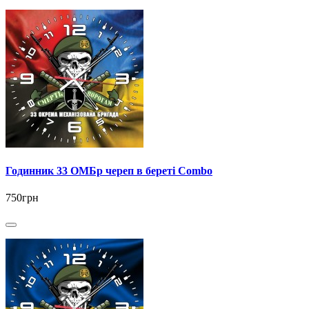
Годинник 33 ОМБр череп в береті Combo
750грн