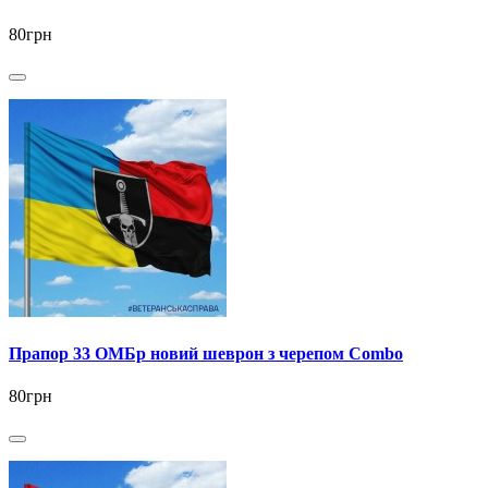
80грн
Прапор 33 ОМБр новий шеврон з черепом Combo
80грн