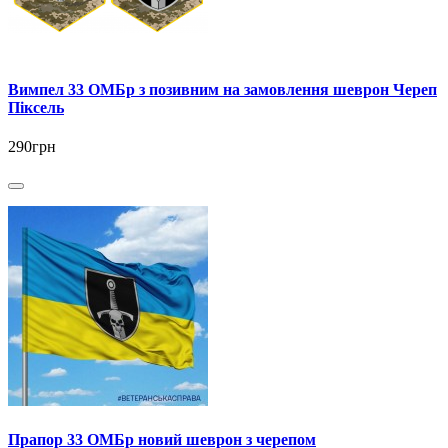
Вимпел 33 ОМБр з позивним на замовлення шеврон Череп
Піксель
290грн
Прапор 33 ОМБр новий шеврон з черепом