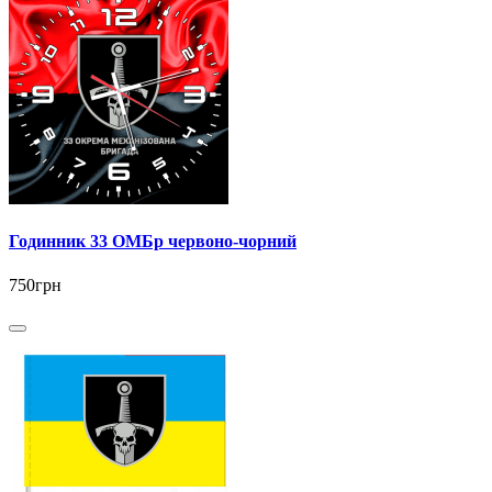
Годинник 33 ОМБр червоно-чорний
750грн