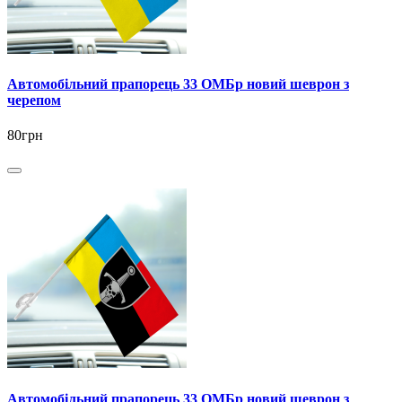
Автомобільний прапорець 33 ОМБр новий шеврон з
черепом
80грн
Автомобільний прапорець 33 ОМБр новий шеврон з