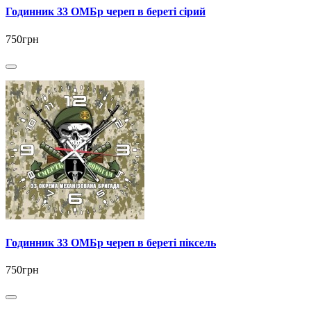
Годинник 33 ОМБр череп в береті сірий
750грн
Годинник 33 ОМБр череп в береті піксель
750грн