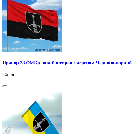
Прапор 33 ОМБр новий шеврон з черепом Червоно-чорний
80грн