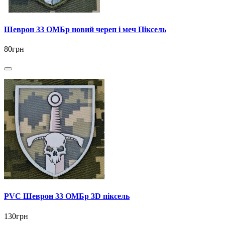
Шеврон 33 ОМБр новий череп і меч Піксель
80грн
PVC Шеврон 33 ОМБр 3D піксель
130грн