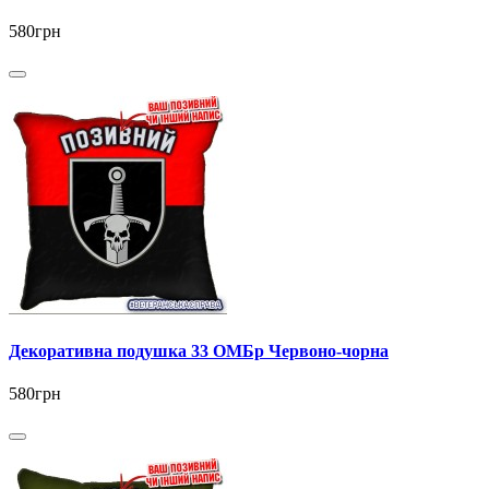
580грн
Декоративна подушка 33 ОМБр Червоно-чорна
580грн