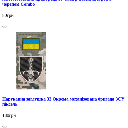
черепом Combo
80грн
Нарукавна заглушка 33 Окрема механізована бригада ЗСУ
піксель
130грн