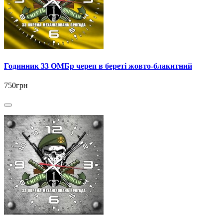
Годинник 33 ОМБр череп в береті жовто-блакитний
750грн