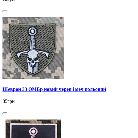
Шеврон 33 ОМБр новий череп і меч польовий
85грн