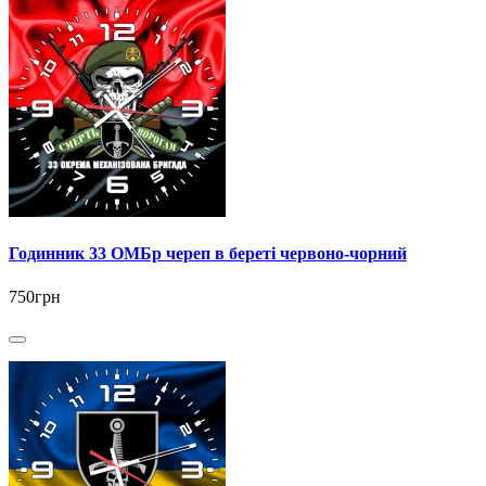
Годинник 33 ОМБр череп в береті червоно-чорний
750грн