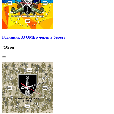
Годинник 33 ОМБр череп в береті
750грн