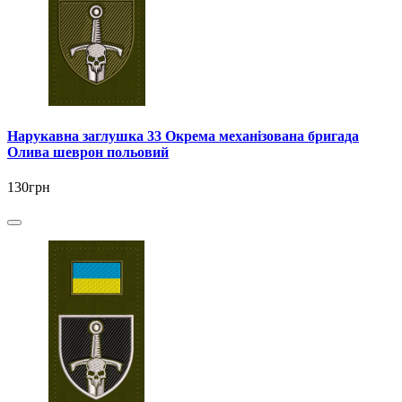
Нарукавна заглушка 33 Окрема механізована бригада
Олива шеврон польовий
130грн