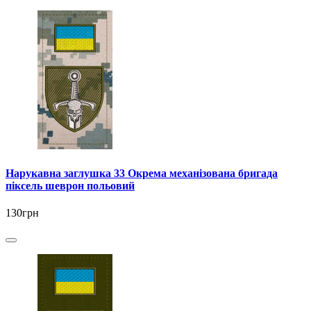
Нарукавна заглушка 33 Окрема механізована бригада
піксель шеврон польовий
130грн