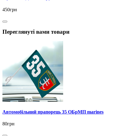
450грн
Переглянуті вами товари
Автомобільний прапорець 35 ОБрМП marines
80грн