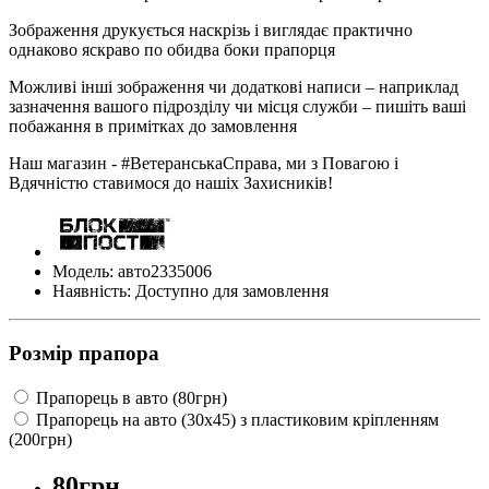
Зображення друкується наскрізь і виглядає практично
однаково яскраво по обидва боки прапорця
Можливі інші зображення чи додаткові написи – наприклад
зазначення вашого підрозділу чи місця служби – пишіть ваші
побажання в примітках до замовлення
Наш магазин - #ВетеранськаСправа, ми з Повагою і
Вдячністю ставимося до нашіх Захисників!
Модель: авто2335006
Наявність: Доступно для замовлення
Розмір прапора
Прапорець в авто (80грн)
Прапорець на авто (30х45) з пластиковим кріпленням
(200грн)
80грн