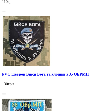
110грн
PVC шеврон Бійся Бога та хлопців з 35 ОБРМП
130грн