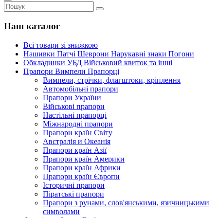
Наш каталог
Всі товари зі знижкою
Нашивки Патчі Шеврони Нарукавні знаки Погони
Обкладинки УБД Військовий квиток та інші
Прапори Вимпели Прапорці
Вимпели, стрічки, флагштоки, кріплення
Автомобільні прапори
Прапори України
Військові прапори
Настільні прапорці
Міжнародні прапори
Прапори країн Світу
Австралія и Океанія
Прапори країн Азії
Прапори країн Америки
Прапори країн Африки
Прапори країн Європи
Історичні прапори
Піратські прапори
Прапори з рунами, слов'янськими, язичницькими
символами