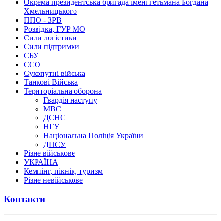
Окрема президентська бригада імені гетьмана Богдана
Хмельницького
ППО - ЗРВ
Розвідка, ГУР МО
Сили логістики
Сили підтримки
СБУ
ССО
Сухопутні війська
Танкові Війська
Територіальна оборона
Гвардія наступу
МВС
ДСНС
НГУ
Національна Поліція України
ДПСУ
Різне військове
УКРАЇНА
Кемпінг, пікнік, туризм
Різне невійськове
Контакти