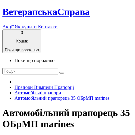
ВетеранськаСправа
Акції
Як купити
Контакти
0
Кошик
Поки що порожньо
Поки що порожньо
Прапори Вимпели Прапорці
Автомобільні прапори
Автомобільний прапорець 35 ОБрМП marines
Автомобільний прапорець 35
ОБрМП marines