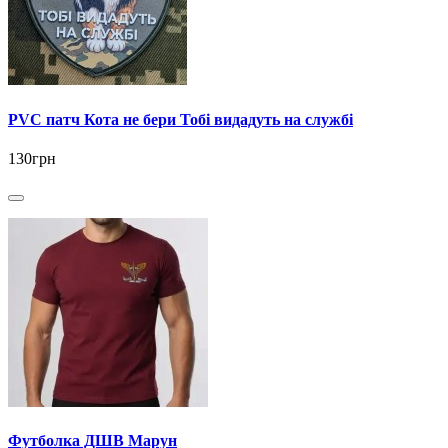
PVC патч Кота не бери Тобі видадуть на службі
130грн
Футболка ДШВ Марун