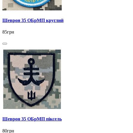
Шеврон 35 ОБрМП круглий
85грн
Шеврон 35 ОБрМП піксель
80грн