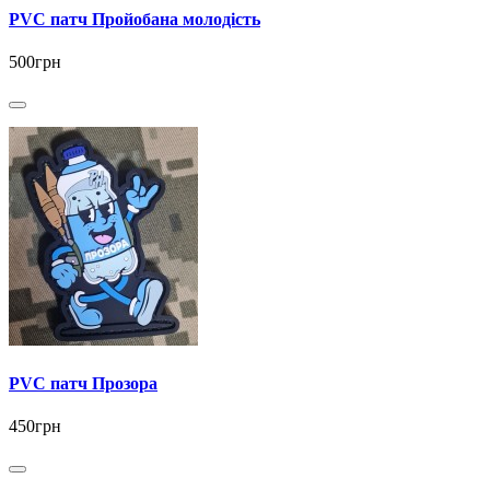
PVC патч Пройобана молодість
500грн
PVC патч Прозора
450грн