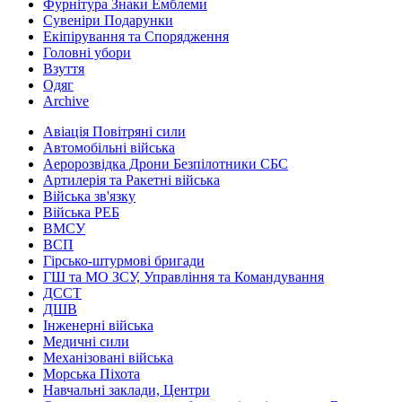
Фурнітура Знаки Емблеми
Сувеніри Подарунки
Екіпірування та Спорядження
Головні убори
Взуття
Одяг
Archive
Авіація Повітряні сили
Автомобільні війська
Аеророзвідка Дрони Безпілотники СБС
Артилерія та Ракетні війська
Війська зв'язку
Війська РЕБ
ВМСУ
ВСП
Гірсько-штурмові бригади
ГШ та МО ЗСУ, Управління та Командування
ДССТ
ДШВ
Інженерні війська
Медичні сили
Механізовані війська
Морська Піхота
Навчальні заклади, Центри