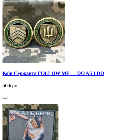
Коїн Сержанта FOLLOW ME — DO AS I DO
660грн