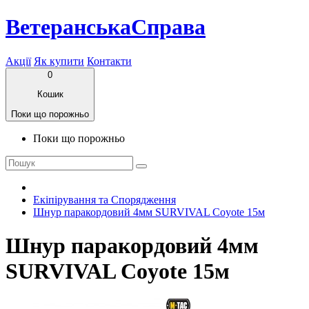
ВетеранськаСправа
Акції
Як купити
Контакти
0
Кошик
Поки що порожньо
Поки що порожньо
Екіпірування та Спорядження
Шнур паракордовий 4мм SURVIVAL Coyote 15м
Шнур паракордовий 4мм
SURVIVAL Coyote 15м