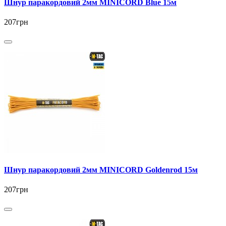
Шнур паракордовий 2мм MINICORD Blue 15м
207грн
Шнур паракордовий 2мм MINICORD Goldenrod 15м
207грн