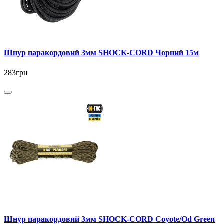
Шнур паракордовий 3мм SHOCK-CORD Чорний 15м
283грн
Шнур паракордовий 3мм SHOCK-CORD Coyote/Od Green