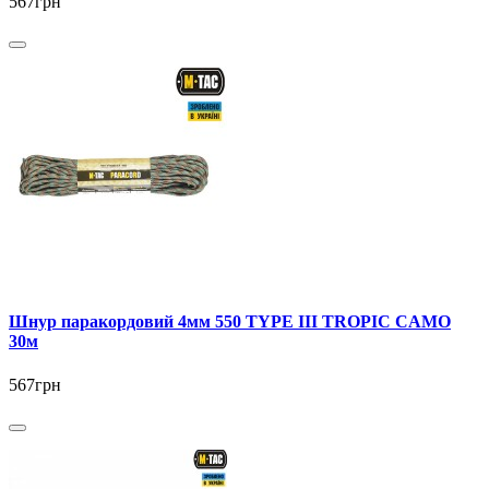
567грн
Шнур паракордовий 4мм 550 TYPE III TROPIC CAMO
30м
567грн