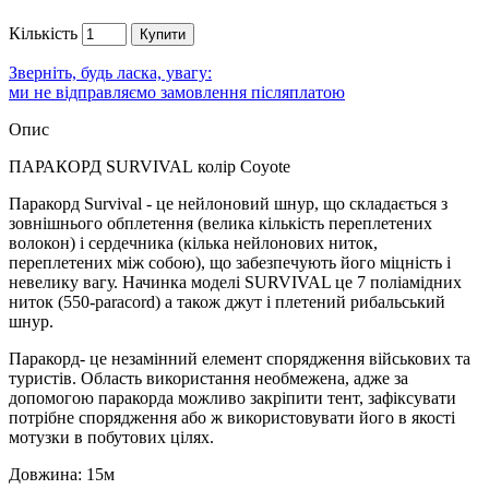
Кількість
Купити
Зверніть, будь ласка, увагу:
ми не відправляємо замовлення післяплатою
Опис
ПАРАКОРД SURVIVAL колір Coyote
Паракорд Survival - це нейлоновий шнур, що складається з
зовнішнього обплетення (велика кількість переплетених
волокон) і сердечника (кілька нейлонових ниток,
переплетених між собою), що забезпечують його міцність і
невелику вагу. Начинка моделі SURVIVAL це 7 поліамідних
ниток (550-paracord) а також джут і плетений рибальський
шнур.
Паракорд- це незамінний елемент спорядження військових та
туристів. Область використання необмежена, адже за
допомогою паракорда можливо закріпити тент, зафіксувати
потрібне спорядження або ж використовувати його в якості
мотузки в побутових цілях.
Довжина: 15м