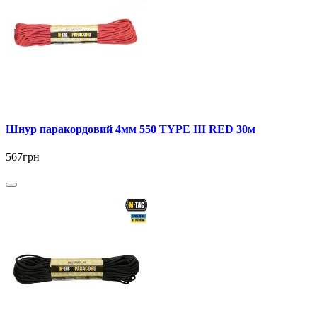
Шнур паракордовий 4мм 550 TYPE III RED 30м
567грн