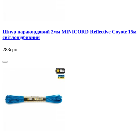
Шнур паракордовий 2мм MINICORD Reflective Coyote 15м
світловідбивний
283грн