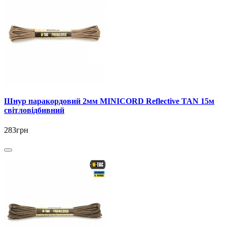
Шнур паракордовий 2мм MINICORD Reflective TAN 15м
світловідбивний
283грн