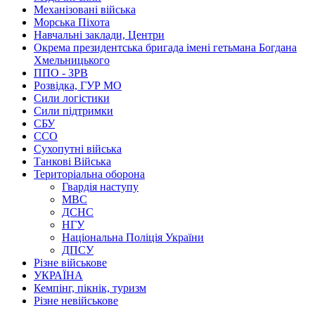
Механізовані війська
Морська Піхота
Навчальні заклади, Центри
Окрема президентська бригада імені гетьмана Богдана
Хмельницького
ППО - ЗРВ
Розвідка, ГУР МО
Сили логістики
Сили підтримки
СБУ
ССО
Сухопутні війська
Танкові Війська
Територіальна оборона
Гвардія наступу
МВС
ДСНС
НГУ
Національна Поліція України
ДПСУ
Різне військове
УКРАЇНА
Кемпінг, пікнік, туризм
Різне невійськове