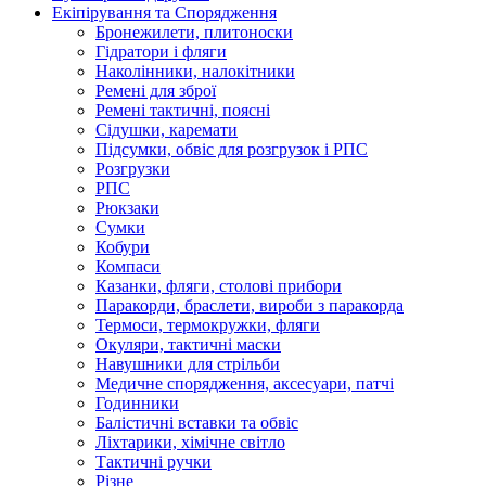
Екіпірування та Спорядження
Бронежилети, плитоноски
Гідратори і фляги
Наколінники, налокітники
Ремені для зброї
Ремені тактичні, поясні
Сідушки, каремати
Підсумки, обвіс для розгрузок і РПС
Розгрузки
РПС
Рюкзаки
Сумки
Кобури
Компаси
Казанки, фляги, столові прибори
Паракорди, браслети, вироби з паракорда
Термоси, термокружки, фляги
Окуляри, тактичні маски
Навушники для стрільби
Медичне спорядження, аксесуари, патчі
Годинники
Балістичні вставки та обвіс
Ліхтарики, хімічне світло
Тактичні ручки
Різне