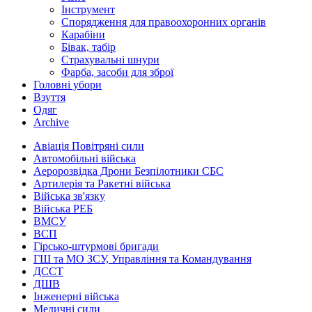
Інструмент
Спорядження для правоохоронних органів
Карабіни
Бівак, табір
Страхувальні шнури
Фарба, засоби для зброї
Головні убори
Взуття
Одяг
Archive
Авіація Повітряні сили
Автомобільні війська
Аеророзвідка Дрони Безпілотники СБС
Артилерія та Ракетні війська
Війська зв'язку
Війська РЕБ
ВМСУ
ВСП
Гірсько-штурмові бригади
ГШ та МО ЗСУ, Управління та Командування
ДССТ
ДШВ
Інженерні війська
Медичні сили