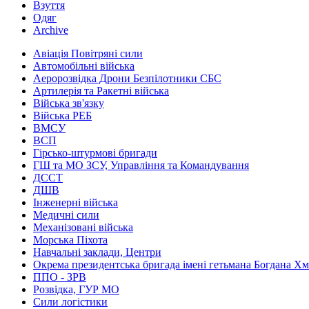
Взуття
Одяг
Archive
Авіація Повітряні сили
Автомобільні війська
Аеророзвідка Дрони Безпілотники СБС
Артилерія та Ракетні війська
Війська зв'язку
Війська РЕБ
ВМСУ
ВСП
Гірсько-штурмові бригади
ГШ та МО ЗСУ, Управління та Командування
ДССТ
ДШВ
Інженерні війська
Медичні сили
Механізовані війська
Морська Піхота
Навчальні заклади, Центри
Окрема президентська бригада імені гетьмана Богдана Х
ППО - ЗРВ
Розвідка, ГУР МО
Сили логістики