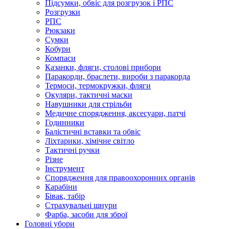
Підсумки, обвіс для розгрузок і РПС
Розгрузки
РПС
Рюкзаки
Сумки
Кобури
Компаси
Казанки, фляги, столові прибори
Паракорди, браслети, вироби з паракорда
Термоси, термокружки, фляги
Окуляри, тактичні маски
Навушники для стрільби
Медичне спорядження, аксесуари, патчі
Годинники
Балістичні вставки та обвіс
Ліхтарики, хімічне світло
Тактичні ручки
Різне
Інструмент
Спорядження для правоохоронних органів
Карабіни
Бівак, табір
Страхувальні шнури
Фарба, засоби для зброї
Головні убори