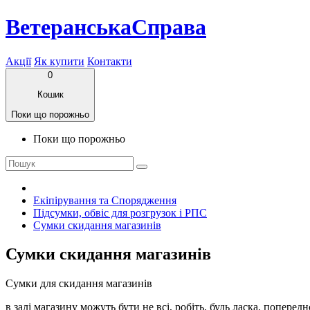
ВетеранськаСправа
Акції
Як купити
Контакти
0
Кошик
Поки що порожньо
Поки що порожньо
Екіпірування та Спорядження
Підсумки, обвіс для розгрузок і РПС
Сумки скидання магазинів
Сумки скидання магазинів
Сумки для скидання магазинів
в залі магазину можуть бути не всі, робіть, будь ласка, поперед