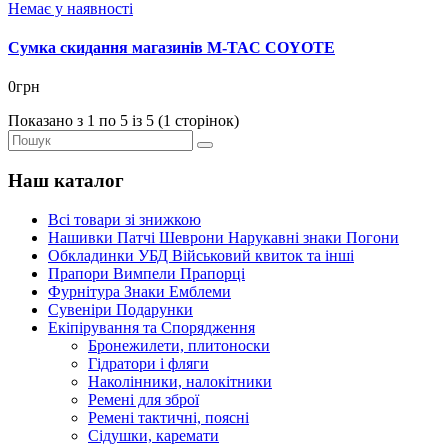
Немає у наявності
Сумка скидання магазинів M-TAC COYOTE
0грн
Показано з 1 по 5 із 5 (1 сторінок)
Наш каталог
Всі товари зі знижкою
Нашивки Патчі Шеврони Нарукавні знаки Погони
Обкладинки УБД Військовий квиток та інші
Прапори Вимпели Прапорці
Фурнітура Знаки Емблеми
Сувеніри Подарунки
Екіпірування та Спорядження
Бронежилети, плитоноски
Гідратори і фляги
Наколінники, налокітники
Ремені для зброї
Ремені тактичні, поясні
Сідушки, каремати