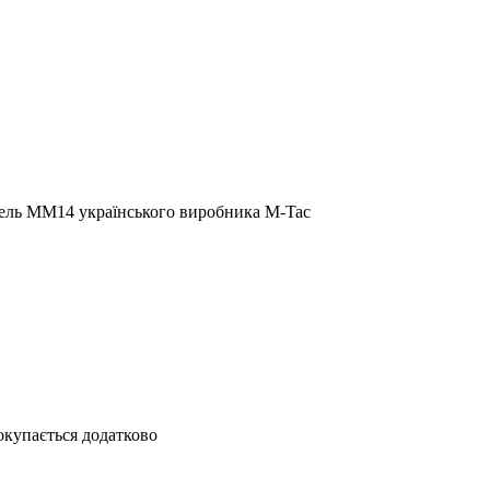
сель ММ14 українського виробника M-Tac
докупається додатково