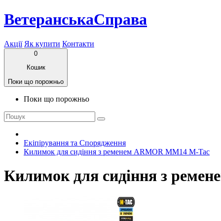
ВетеранськаСправа
Акції
Як купити
Контакти
0
Кошик
Поки що порожньо
Поки що порожньо
Екіпірування та Спорядження
Килимок для сидіння з ременем ARMOR MM14 M-Tac
Килимок для сидіння з рем