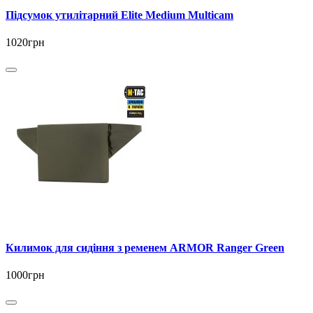
Підсумок утилітарний Elite Medium Multicam
1020грн
Килимок для сидіння з ременем ARMOR Ranger Green
1000грн