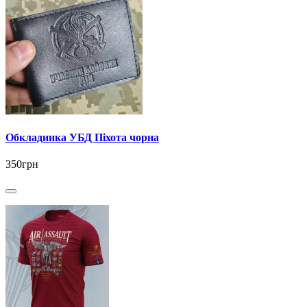
Обкладинка УБД Піхота чорна
350грн