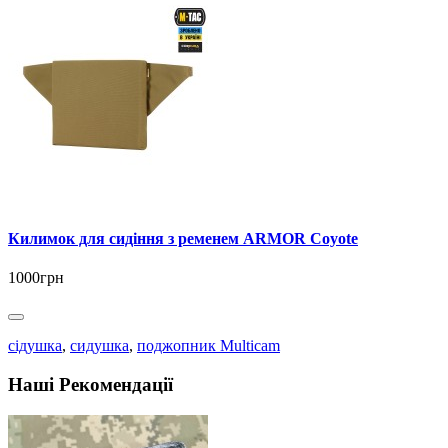
Килимок для сидіння з ременем ARMOR Coyote
1000грн
сідушка
,
сидушка
,
поджопник Multicam
Наші Рекомендації