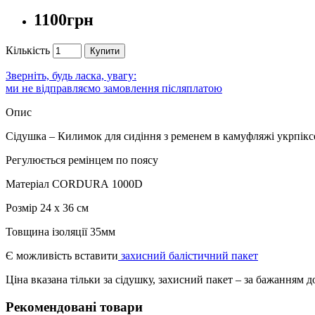
1100грн
Кількість
Купити
Зверніть, будь ласка, увагу:
ми не відправляємо замовлення післяплатою
Опис
Сідушка – Килимок для сидіння з ременем в камуфляжі укрпік
Регулюється ремінцем по поясу
Матеріал CORDURA 1000D
Розмір 24 х 36 см
Товщина ізоляції 35мм
Є можливість вставити
захисний балістичний пакет
Ціна вказана тільки за сідушку, захисний пакет – за бажанням 
Рекомендовані товари