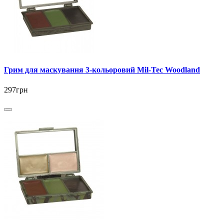
Грим для маскування 3-кольоровий Mil-Tec Woodland
297грн