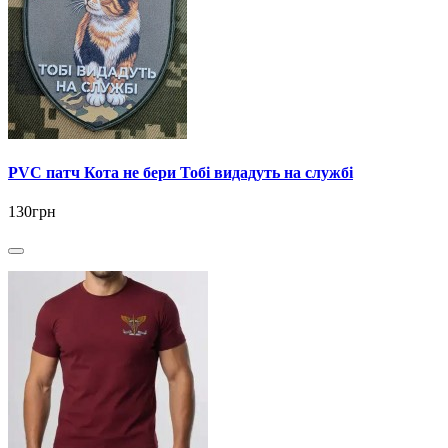
PVC патч Кота не бери Тобі видадуть на службі
130грн