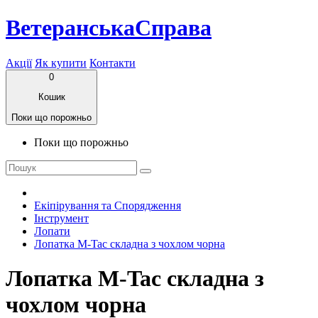
ВетеранськаСправа
Акції
Як купити
Контакти
0
Кошик
Поки що порожньо
Поки що порожньо
Екіпірування та Спорядження
Інструмент
Лопати
Лопатка M-Tac складна з чохлом чорна
Лопатка M-Tac складна з
чохлом чорна