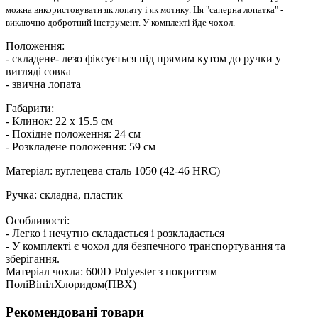
можна використовувати як лопату і як мотику. Ця "саперна лопатка" -
виключно добротний інструмент. У комплекті йде чохол.
Положення:
- складене- лезо фіксується під прямим кутом до ручки у
вигляді совка
- звична лопата
Габарити:
- Клинок: 22 х 15.5 см
- Похідне положення: 24 см
- Розкладене положення: 59 см
Матеріал: вуглецева сталь 1050 (42-46 HRC)
Ручка: складна, пластик
Особливості:
- Легко і нечутно складається і розкладається
- У комплекті є чохол для безпечного транспортування та
зберігання.
Матеріал чохла: 600D Polyester з покриттям
ПоліВінілХлоридом(ПВХ)
Рекомендовані товари