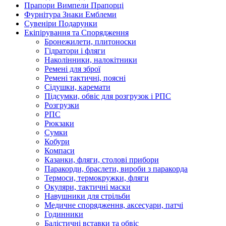
Прапори Вимпели Прапорці
Фурнітура Знаки Емблеми
Сувеніри Подарунки
Екіпірування та Спорядження
Бронежилети, плитоноски
Гідратори і фляги
Наколінники, налокітники
Ремені для зброї
Ремені тактичні, поясні
Сідушки, каремати
Підсумки, обвіс для розгрузок і РПС
Розгрузки
РПС
Рюкзаки
Сумки
Кобури
Компаси
Казанки, фляги, столові прибори
Паракорди, браслети, вироби з паракорда
Термоси, термокружки, фляги
Окуляри, тактичні маски
Навушники для стрільби
Медичне спорядження, аксесуари, патчі
Годинники
Балістичні вставки та обвіс