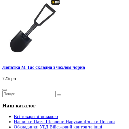
Лопатка M-Tac складна з чохлом чорна
725грн
Наш каталог
Всі товари зі знижкою
Нашивки Патчі Шеврони Нарукавні знаки Погони
Обкладинки УБД Військовий квиток та інші