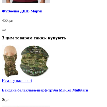
Футболка ДШВ Марун
450грн
З цим товаром також купують
Немає у наявності
Бандана-балаклава-шарф-труба Mil-Tec Multitarn
0грн