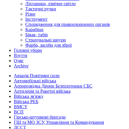
Ліхтарики, хімічне світло
Тактичні ручки
Різне
Інструмент
Спорядження для правоохоронних органів
Карабіни
Бівак, табір
Страхувальні шнури
Фарба, засоби для зброї
Головні убори
Взуття
Одяг
Archive
Авіація Повітряні сили
Автомобільні війська
Аеророзвідка Дрони Безпілотники СБС
Артилерія та Ракетні війська
Війська зв'язку
Війська РЕБ
ВМСУ
ВСП
Гірсько-штурмові бригади
ГШ та МО ЗСУ, Управління та Командування
ДССТ