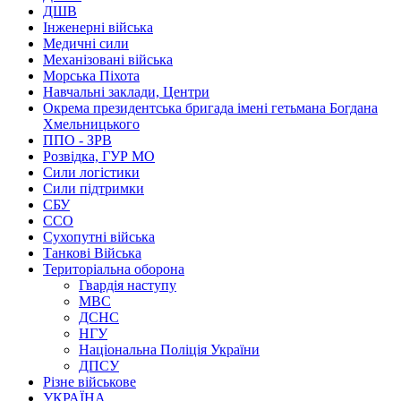
ДШВ
Інженерні війська
Медичні сили
Механізовані війська
Морська Піхота
Навчальні заклади, Центри
Окрема президентська бригада імені гетьмана Богдана
Хмельницького
ППО - ЗРВ
Розвідка, ГУР МО
Сили логістики
Сили підтримки
СБУ
ССО
Сухопутні війська
Танкові Війська
Територіальна оборона
Гвардія наступу
МВС
ДСНС
НГУ
Національна Поліція України
ДПСУ
Різне військове
УКРАЇНА