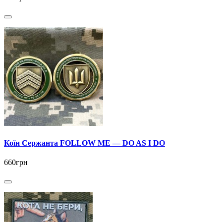
Коїн Сержанта FOLLOW ME — DO AS I DO
660грн