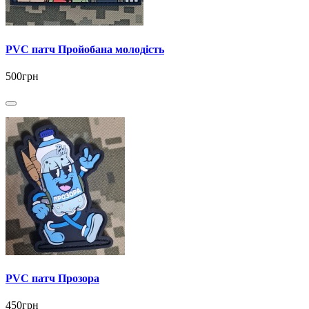
PVC патч Пройобана молодість
500грн
PVC патч Прозора
450грн