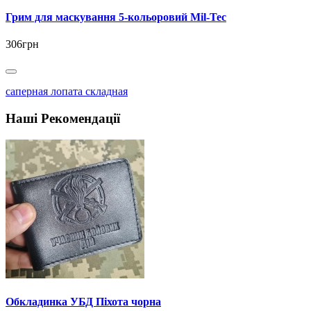
Грим для маскування 5-кольоровий Mil-Tec
306грн
саперная лопата складная
Наші Рекомендації
Обкладинка УБД Піхота чорна