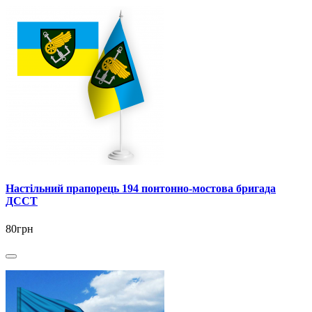
Настільний прапорець 194 понтонно-мостова бригада
ДССТ
80грн