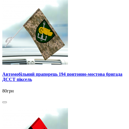
Автомобільний прапорець 194 понтонно-мостова бригада
ДССТ піксель
80грн