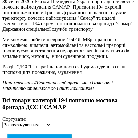
30 січня 2026р Указом Президента України бригаді присвоєне
почесне найменування САМАР: Присвоїти 194 окремій
понтонно-мостовій бригаді Державної спеціальної служби
транспорту почесне найменування "Самар" та надалі
іменувати її – 194 окрема понтонно-мостова бригада "Самар"
Державної спеціальної служби транспорту
Ми можемо зробити шеврони 194 ОПМБр, прапори з
символікою, вимпели, автомобільні та настольні прапорці,
пропонуємо виготовлення недорогих значків та магнитиків,
запальничок, жетонів, іншої сувенірної продукції.
Розділ “ДССТ” наразі наповнюється Будемо вдячні за ваші
пропозиції та побажання, зауваження
Наш магазин - #ВетеранськаСправа, ми з Повагою і
Вдячністю ставимося до нашіх Захисників!
Всі товари категорії 194 понтонно-мостова
бригада ДССТ САМАР
Сортувати: