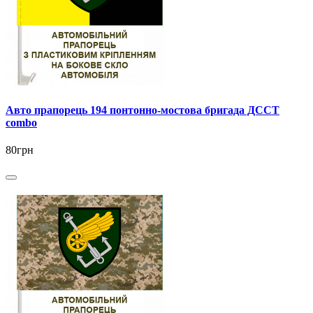
Авто прапорець 194 понтонно-мостова бригада ДССТ
combo
80грн