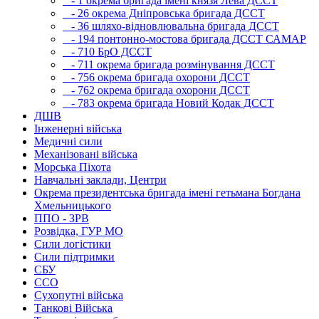
- 1 окрема бригада імені князя Лева ДССТ
- 26 окрема Дніпровська бригада ДССТ
- 36 шляхо-відновлювальна бригада ДССТ
- 194 понтонно-мостова бригада ДССТ САМАР
- 710 БрО ДССТ
- 711 окрема бригада розмінування ДССТ
- 756 окрема бригада охорони ДССТ
- 762 окрема бригада охорони ДССТ
- 783 окрема бригада Новий Кодак ДССТ
ДШВ
Інженерні війська
Медичні сили
Механізовані війська
Морська Піхота
Навчальні заклади, Центри
Окрема президентська бригада імені гетьмана Богдана
Хмельницького
ППО - ЗРВ
Розвідка, ГУР МО
Сили логістики
Сили підтримки
СБУ
ССО
Сухопутні війська
Танкові Війська