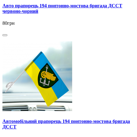
Авто прапорець 194 понтонно-мостова бригада ДССТ
червоно-чорний
80грн
Автомобільний прапорець 194 понтонно-мостова бригада
ДССТ