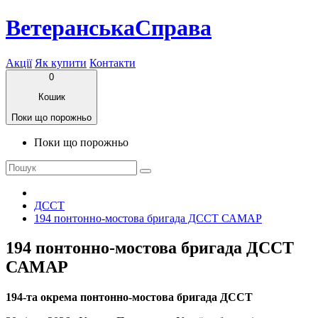
ВетеранськаСправа
Акції
Як купити
Контакти
0
Кошик
Поки що порожньо
Поки що порожньо
ДССТ
194 понтонно-мостова бригада ДССТ САМАР
194 понтонно-мостова бригада ДССТ
САМАР
194-та окрема понтонно-мостова бригада ДССТ