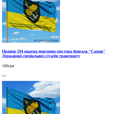
Прапор 194 окрема понтонно-мостова бригада "Самар"
Державної спеціальної служби транспорту
100грн