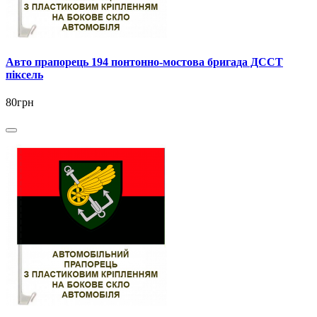
Авто прапорець 194 понтонно-мостова бригада ДССТ
піксель
80грн