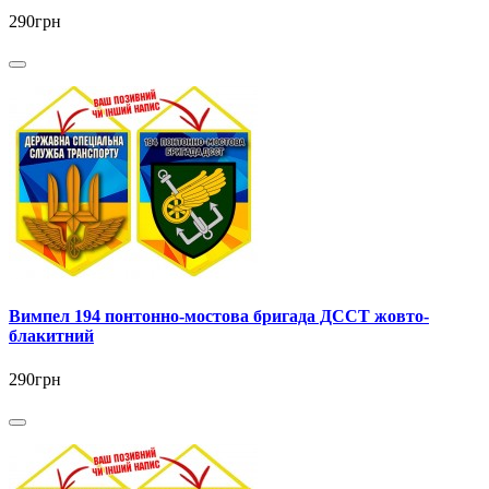
290грн
Вимпел 194 понтонно-мостова бригада ДССТ жовто-
блакитний
290грн