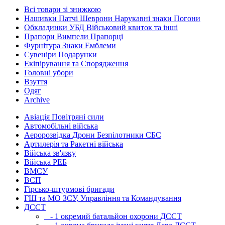
Всі товари зі знижкою
Нашивки Патчі Шеврони Нарукавні знаки Погони
Обкладинки УБД Військовий квиток та інші
Прапори Вимпели Прапорці
Фурнітура Знаки Емблеми
Сувеніри Подарунки
Екіпірування та Спорядження
Головні убори
Взуття
Одяг
Archive
Авіація Повітряні сили
Автомобільні війська
Аеророзвідка Дрони Безпілотники СБС
Артилерія та Ракетні війська
Війська зв'язку
Війська РЕБ
ВМСУ
ВСП
Гірсько-штурмові бригади
ГШ та МО ЗСУ, Управління та Командування
ДССТ
- 1 окремий батальйон охорони ДССТ