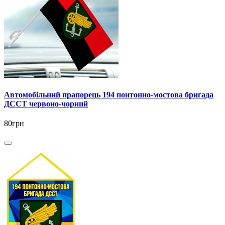
Автомобільний прапорець 194 понтонно-мостова бригада
ДССТ червоно-чорний
80грн