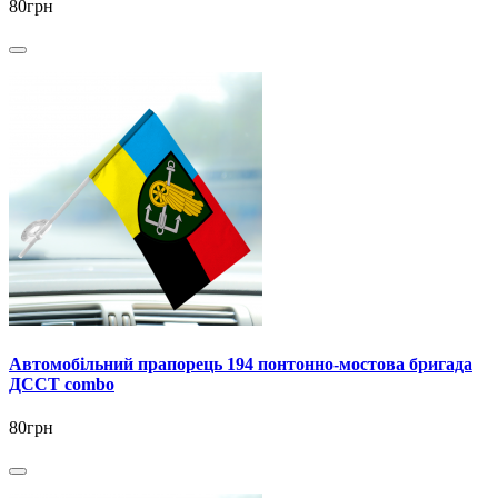
80грн
Автомобільний прапорець 194 понтонно-мостова бригада
ДССТ combo
80грн