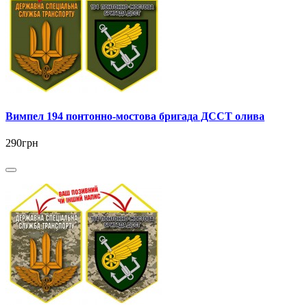
Вимпел 194 понтонно-мостова бригада ДССТ олива
290грн