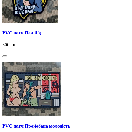
PVC патч Палій ))
300грн
PVC патч Пройобана молодість