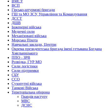
ВМСУ
ВСП
Гірсько-штурмові бригади
ГШ та МО ЗСУ, Управління та Командування
ДССТ
ДШВ
Інженерні війська
Медичні сили
Механізовані війська
Морська Піхота
Навчальні заклади, Центри
Окрема президентська бригада імені гетьмана Богдана
Хмельницького
ППО - ЗРВ
Розвідка, ГУР МО
Сили логістики
Сили підтримки
СБУ
ССО
Сухопутні війська
Танкові Війська
Територіальна оборона
Гвардія наступу
МВС
ДСНС