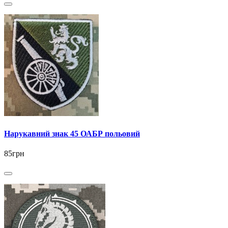
Нарукавний знак 45 ОАБР польовий
85грн