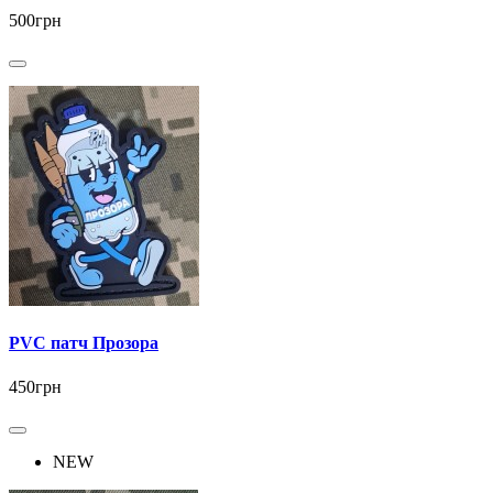
500грн
PVC патч Прозора
450грн
NEW