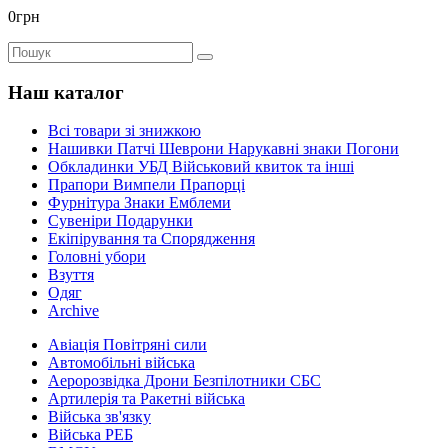
0грн
Наш каталог
Всі товари зі знижкою
Нашивки Патчі Шеврони Нарукавні знаки Погони
Обкладинки УБД Військовий квиток та інші
Прапори Вимпели Прапорці
Фурнітура Знаки Емблеми
Сувеніри Подарунки
Екіпірування та Спорядження
Головні убори
Взуття
Одяг
Archive
Авіація Повітряні сили
Автомобільні війська
Аеророзвідка Дрони Безпілотники СБС
Артилерія та Ракетні війська
Війська зв'язку
Війська РЕБ