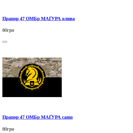
Прапор 47 ОМБр МАҐУРА олива
80грн
Прапор 47 ОМБр МАҐУРА camo
80грн