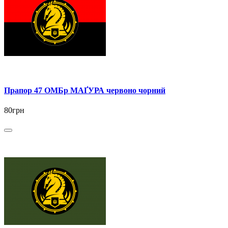
Прапор 47 ОМБр МАҐУРА червоно чорний
80грн