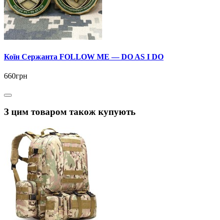
Коїн Сержанта FOLLOW ME — DO AS I DO
660грн
З цим товаром також купують