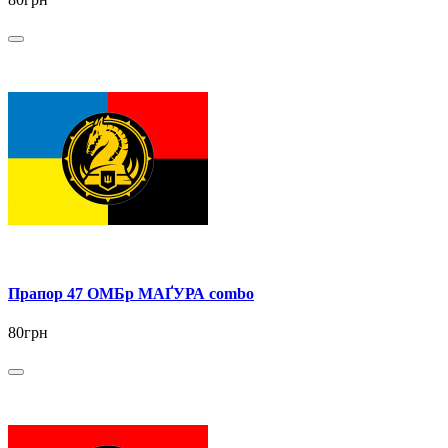
Прапор 47 ОМБр МАҐУРА combo
80грн