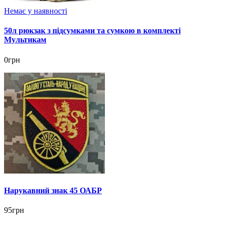
Немає у наявності
50л рюкзак з підсумками та сумкою в комплекті
Мультикам
0грн
Нарукавний знак 45 ОАБР
95грн