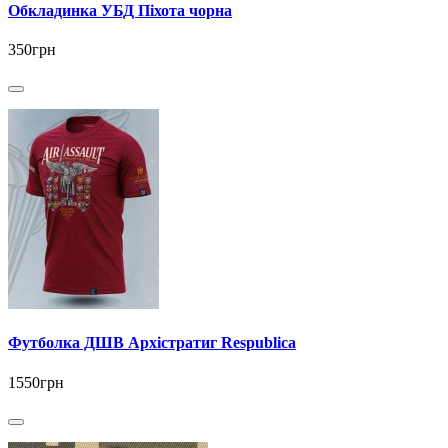
Обкладинка УБД Піхота чорна
350грн
Футболка ДШВ Архістратиг Respublica
1550грн