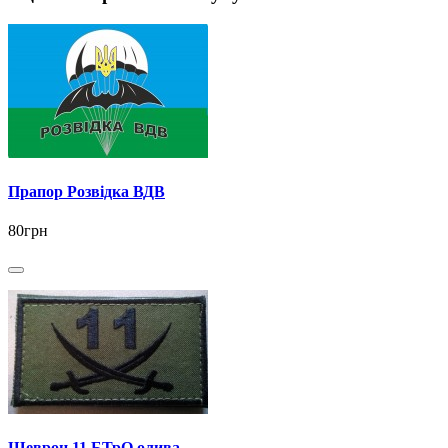
Прапор Розвідка ВДВ
80грн
Шеврон 11 БТрО олива