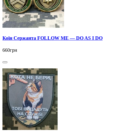
Коїн Сержанта FOLLOW ME — DO AS I DO
660грн