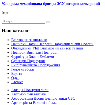
92 окрема механізована бригада ЗСУ шеврон кольоровий
0грн
Наш каталог
Всі товари зі знижкою
Нашивки Патчі Шеврони Нарукавні знаки Погони
Обкладинки УБД Військовий квиток та інші
Прапори Вимпели Прапорці
Фурнітура Знаки Емблеми
Сувеніри Подарунки
Екіпірування та Спорядження
Головні убори
Взуття
Одяг
Archive
Авіація Повітряні сили
Автомобільні війська
Аеророзвідка Дрони Безпілотники СБС
Артилерія та Ракетні війська