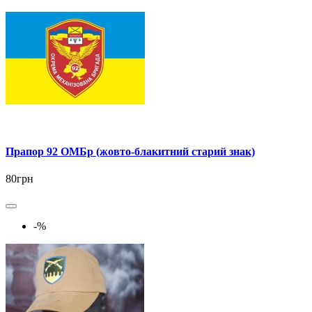
Прапор 92 ОМБр (жовто-блакитний старий знак)
80грн
-%