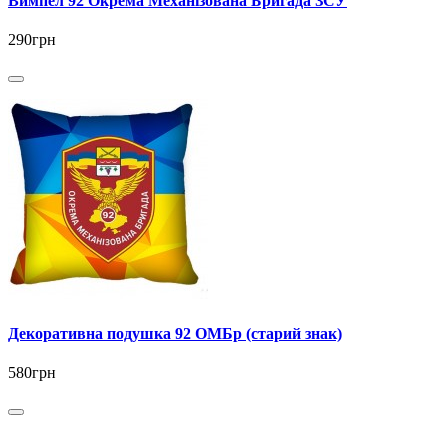
Вимпел 92 Окрема Механізована Бригада ЗСУ
290грн
Декоративна подушка 92 ОМБр (старий знак)
580грн