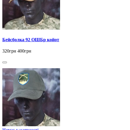
Бейсболка 92 ОШБр койот
320грн
400грн
Немає у наявності