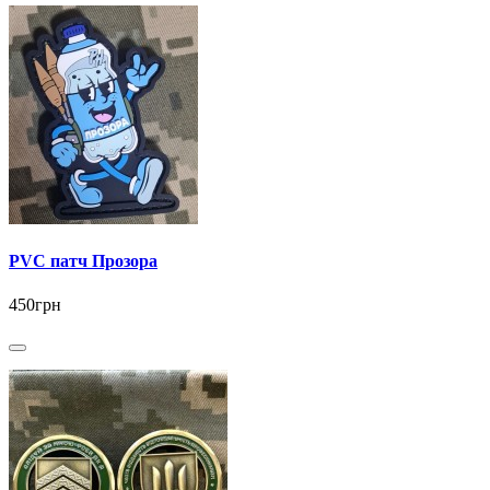
PVC патч Прозора
450грн