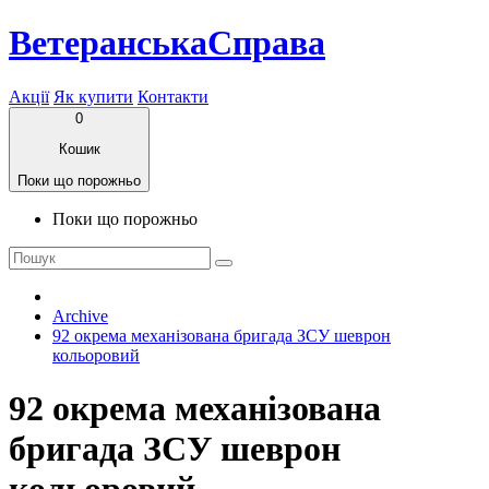
ВетеранськаСправа
Акції
Як купити
Контакти
0
Кошик
Поки що порожньо
Поки що порожньо
Archive
92 окрема механізована бригада ЗСУ шеврон
кольоровий
92 окрема механізована
бригада ЗСУ шеврон
кольоровий