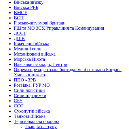
Війська зв'язку
Війська РЕБ
ВМСУ
ВСП
Гірсько-штурмові бригади
ГШ та МО ЗСУ, Управління та Командування
ДССТ
ДШВ
Інженерні війська
Медичні сили
Механізовані війська
Морська Піхота
Навчальні заклади, Центри
Окрема президентська бригада імені гетьмана Богдана
Хмельницького
ППО - ЗРВ
Розвідка, ГУР МО
Сили логістики
Сили підтримки
СБУ
ССО
Сухопутні війська
Танкові Війська
Територіальна оборона
Гвардія наступу