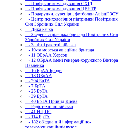
- Повітряне командування СХІД
- Повітряне командування ЦЕНТР
- Подарунки, сувеніри, футболки Авіації ЗСУ
- Центр психологічної підтримки Повітряних
Сил Збройних Сил України
- Дика качка
- Зведена стрілецька бригада Повітряних Сил
Збройних Сил України
- Зенітні ракетні війська
- 10-та морська авіаційна бригада
- 11 ОБрАА Херсон
- 12 ОБрАА імені генерал-хорунжого Віктора
Павленка
- 16 БрАА Броди
- 18 ОБрАА
- 204 БрТА
- 7 БрТА
- 25 БрТА
- 39 БрТА
- 40 БрТА Привид Києва
- Радіотехнічні війська
- 41 НЦ ПС
- 114 БрТА
- 182 об'єднаний інформаційно-
телекомунікаційний вузол