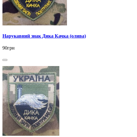
Нарукавний знак Дика Качка (олива)
90грн