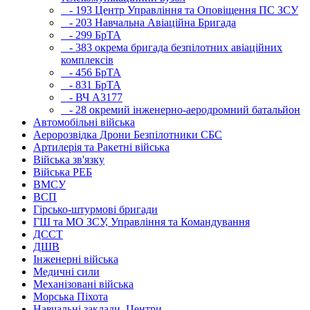
- 193 Центр Управління та Оповіщення ПС ЗСУ
- 203 Навчальна Авіаційна Бригада
- 299 БрТА
- 383 окрема бригада безпілотних авіаційних
комплексів
- 456 БрТА
- 831 БрТА
- ВЧ А3177
- 28 окремий інженерно-аеродромний батальйон
Автомобільні війська
Аеророзвідка Дрони Безпілотники СБС
Артилерія та Ракетні війська
Війська зв'язку
Війська РЕБ
ВМСУ
ВСП
Гірсько-штурмові бригади
ГШ та МО ЗСУ, Управління та Командування
ДССТ
ДШВ
Інженерні війська
Медичні сили
Механізовані війська
Морська Піхота
Навчальні заклади, Центри