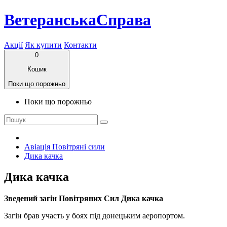
ВетеранськаСправа
Акції
Як купити
Контакти
0
Кошик
Поки що порожньо
Поки що порожньо
Авіація Повітряні сили
Дика качка
Дика качка
Зведений загін Повітряних Сил Дика качка
Загін брав участь у боях під донецьким аеропортом.