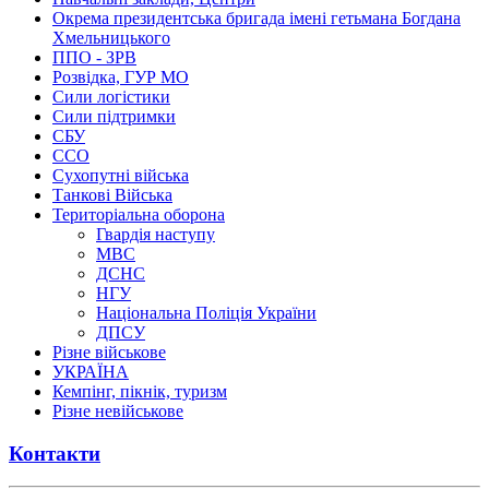
Окрема президентська бригада імені гетьмана Богдана
Хмельницького
ППО - ЗРВ
Розвідка, ГУР МО
Сили логістики
Сили підтримки
СБУ
ССО
Сухопутні війська
Танкові Війська
Територіальна оборона
Гвардія наступу
МВС
ДСНС
НГУ
Національна Поліція України
ДПСУ
Різне військове
УКРАЇНА
Кемпінг, пікнік, туризм
Різне невійськове
Контакти