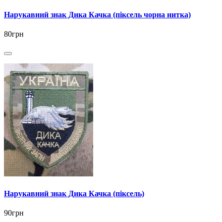
Нарукавний знак Дика Качка (піксель чорна нитка)
80грн
Нарукавний знак Дика Качка (піксель)
90грн