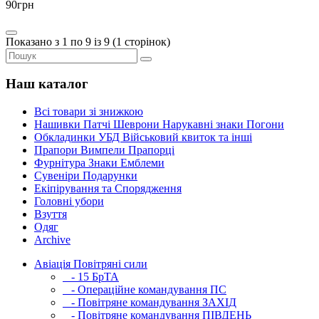
90грн
Показано з 1 по 9 із 9 (1 сторінок)
Наш каталог
Всі товари зі знижкою
Нашивки Патчі Шеврони Нарукавні знаки Погони
Обкладинки УБД Військовий квиток та інші
Прапори Вимпели Прапорці
Фурнітура Знаки Емблеми
Сувеніри Подарунки
Екіпірування та Спорядження
Головні убори
Взуття
Одяг
Archive
Авіація Повітряні сили
- 15 БрТА
- Операційне командування ПС
- Повітряне командування ЗАХІД
- Повітряне командування ПІВДЕНЬ