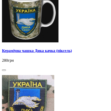
Керамічна чашка Дика качка (піксель)
280грн