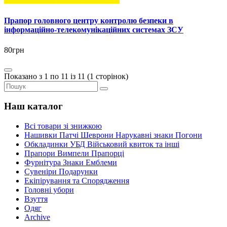
Прапор головного центру контролю безпеки в
інформаційно-телекомунікаційних системах ЗСУ
80грн
Показано з 1 по 11 із 11 (1 сторінок)
Наш каталог
Всі товари зі знижкою
Нашивки Патчі Шеврони Нарукавні знаки Погони
Обкладинки УБД Військовий квиток та інші
Прапори Вимпели Прапорці
Фурнітура Знаки Емблеми
Сувеніри Подарунки
Екіпірування та Спорядження
Головні убори
Взуття
Одяг
Archive