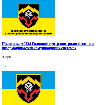
Прапор вч А0334 Головний центр контролю безпеки в
інформаційно-телекомунікаційних системах
80грн