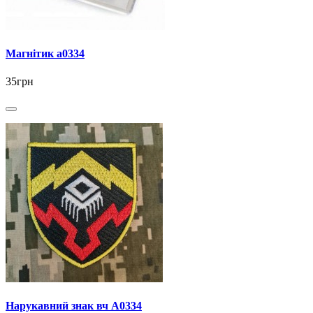
Магнітик а0334
35грн
Нарукавний знак вч А0334