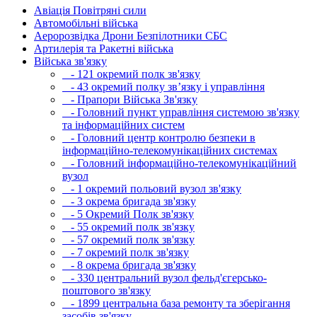
Авіація Повітряні сили
Автомобільні війська
Аеророзвідка Дрони Безпілотники СБС
Артилерія та Ракетні війська
Війська зв'язку
- 121 окремий полк зв'язку
- 43 окремий полку зв’язку і управління
- Прапори Війська Зв'язку
- Головний пункт управління системою зв'язку
та інформаційних систем
- Головний центр контролю безпеки в
інформаційно-телекомунікаційних системах
- Головний інформаційно-телекомунікаційний
вузол
- 1 окремий польовий вузол зв'язку
- 3 окрема бригада зв'язку
- 5 Окремий Полк зв'язку
- 55 окремий полк зв'язку
- 57 окремий полк зв'язку
- 7 окремий полк зв'язку
- 8 окрема бригада зв'язку
- 330 центральний вузол фельд'єгерсько-
поштового зв'язку
- 1899 центральна база ремонту та зберігання
засобів зв'язку