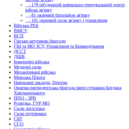
- 179 об'єднаний навчально-тренувальний центр
військ зв'язку
- 81 окремий батальйон зв'язку
- 101 окремий полк зв'язку і управління
Війська РЕБ
ВМСУ
ВСП
Гірсько-штурмові бригади
ГШ та МО ЗСУ, Управління та Командування
ДССТ
ДШВ
Інженерні війська
Медичні сили
Механізовані війська
Морська Піхота
Навчальні заклади, Центри
Окрема президентська бригада імені гетьмана Богдана
Хмельницького
ППО - ЗРВ
Розвідка, ГУР МО
Сили логістики
Сили підтримки
СБУ
ССО