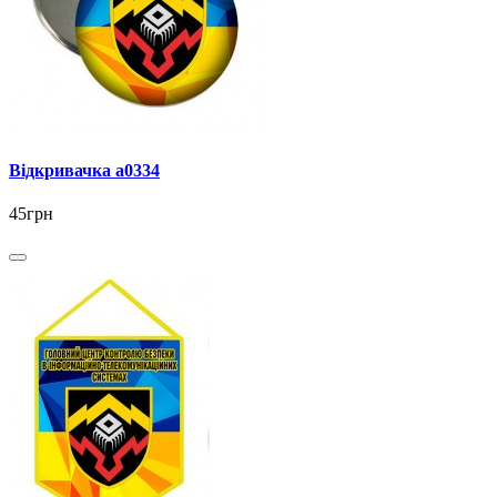
Відкривачка а0334
45грн