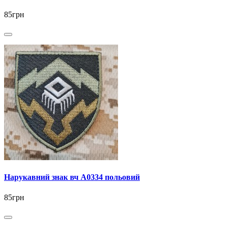
85грн
Нарукавний знак вч А0334 польовий
85грн