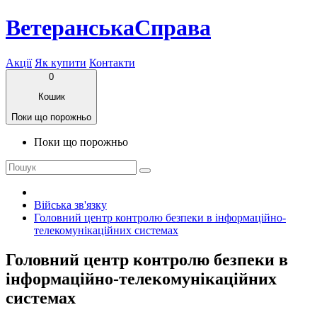
ВетеранськаСправа
Акції
Як купити
Контакти
0
Кошик
Поки що порожньо
Поки що порожньо
Війська зв'язку
Головний центр контролю безпеки в інформаційно-
телекомунікаційних системах
Головний центр контролю безпеки в
інформаційно-телекомунікаційних
системах