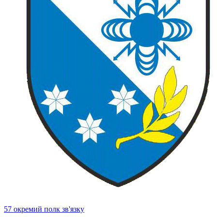
57 окремий полк зв'язку