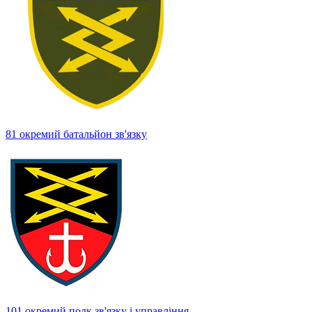
81 окремий батальйон зв'язку
101 окремий полк зв'язку і управління