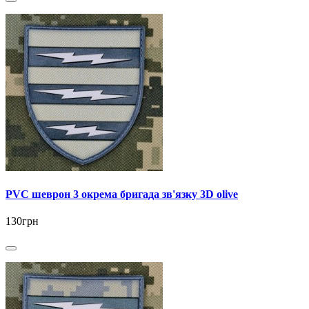
PVC шеврон 3 окрема бригада зв'язку 3D olive
130грн