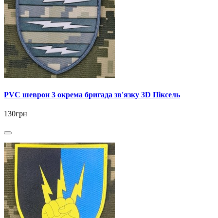
PVC шеврон 3 окрема бригада зв'язку 3D Піксель
130грн