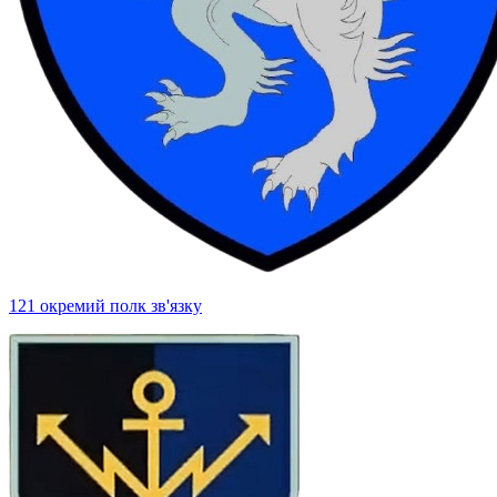
121 окремий полк зв'язку