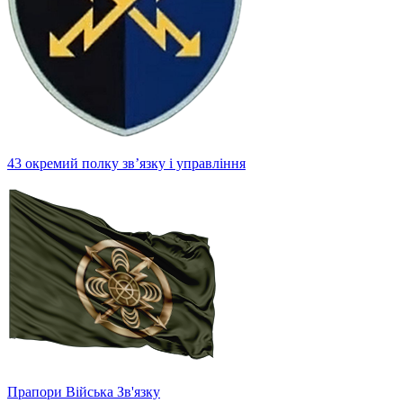
43 окремий полку зв’язку і управління
Прапори Війська Зв'язку