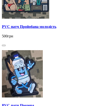
PVC патч Пройобана молодість
500грн
PVC патч Прозора