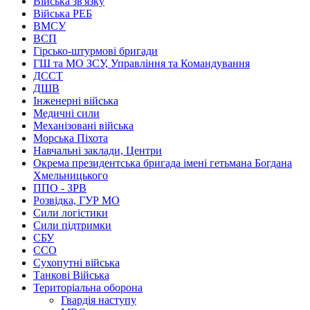
Війська зв'язку
Війська РЕБ
ВМСУ
ВСП
Гірсько-штурмові бригади
ГШ та МО ЗСУ, Управління та Командування
ДССТ
ДШВ
Інженерні війська
Медичні сили
Механізовані війська
Морська Піхота
Навчальні заклади, Центри
Окрема президентська бригада імені гетьмана Богдана
Хмельницького
ППО - ЗРВ
Розвідка, ГУР МО
Сили логістики
Сили підтримки
СБУ
ССО
Сухопутні війська
Танкові Війська
Територіальна оборона
Гвардія наступу