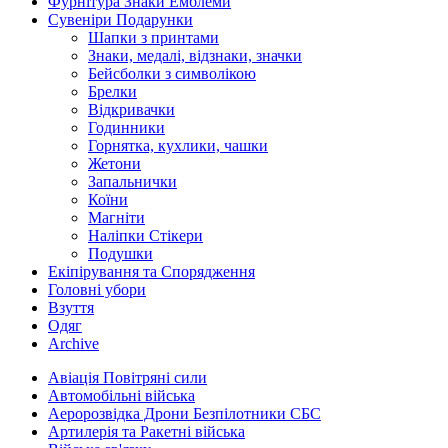
Фурнітура Знаки Емблеми
Сувеніри Подарунки
Шапки з принтами
Знаки, медалі, відзнаки, значки
Бейсболки з символікою
Брелки
Відкривачки
Годинники
Горнятка, кухлики, чашки
Жетони
Запальнички
Коїни
Магніти
Наліпки Стікери
Подушки
Екіпірування та Спорядження
Головні убори
Взуття
Одяг
Archive
Авіація Повітряні сили
Автомобільні війська
Аеророзвідка Дрони Безпілотники СБС
Артилерія та Ракетні війська