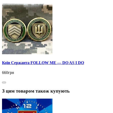
Коїн Сержанта FOLLOW ME — DO AS I DO
660грн
З цим товаром також купують