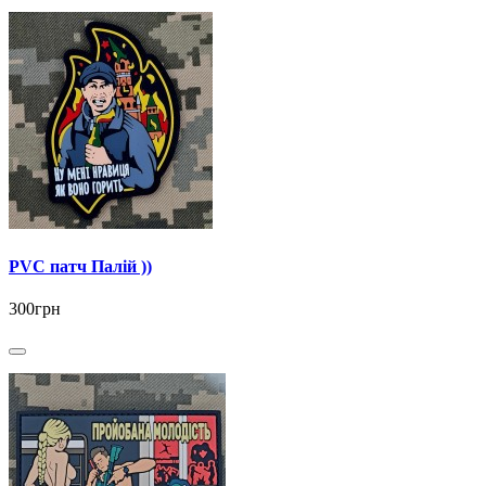
PVC патч Палій ))
300грн