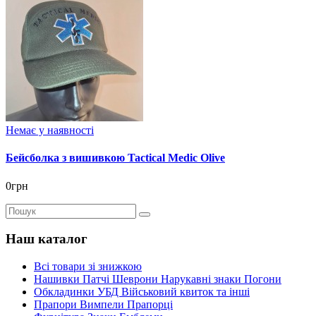
Немає у наявності
Бейсболка з вишивкою Tactical Medic Olive
0грн
Наш каталог
Всі товари зі знижкою
Нашивки Патчі Шеврони Нарукавні знаки Погони
Обкладинки УБД Військовий квиток та інші
Прапори Вимпели Прапорці