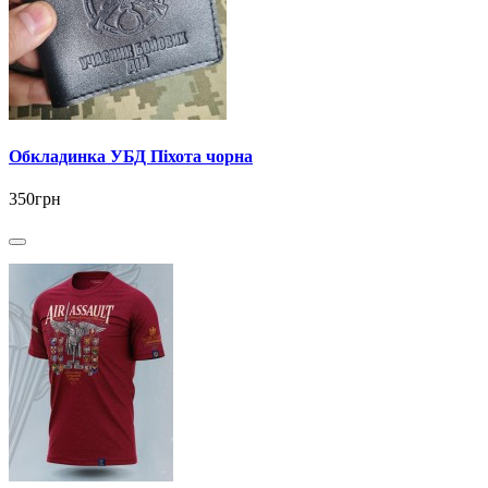
Обкладинка УБД Піхота чорна
350грн