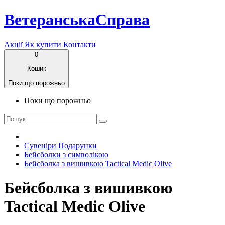
ВетеранськаСправа
Акції
Як купити
Контакти
0
Кошик
Поки що порожньо
Поки що порожньо
Сувеніри Подарунки
Бейсболки з символікою
Бейсболка з вишивкою Tactical Medic Olive
Бейсболка з вишивкою
Tactical Medic Olive