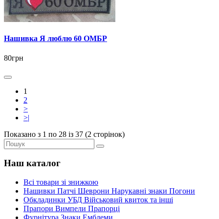
Нашивка Я люблю 60 ОМБР
80грн
1
2
>
>|
Показано з 1 по 28 із 37 (2 сторінок)
Наш каталог
Всі товари зі знижкою
Нашивки Патчі Шеврони Нарукавні знаки Погони
Обкладинки УБД Військовий квиток та інші
Прапори Вимпели Прапорці
Фурнітура Знаки Емблеми