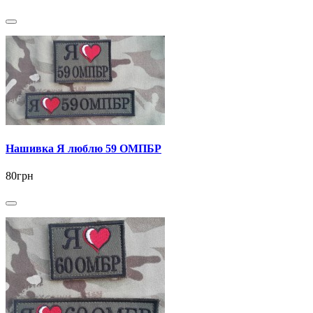
Нашивка Я люблю 59 ОМПБР
80грн