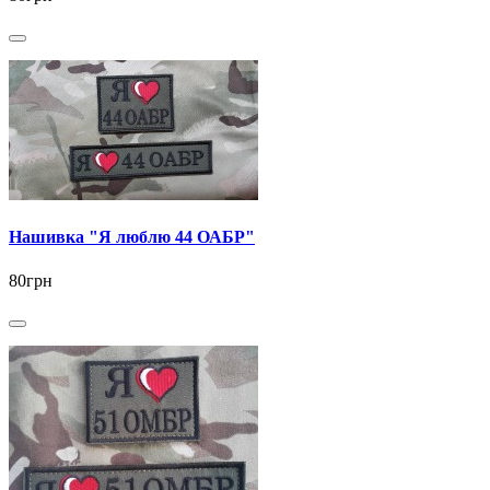
Нашивка "Я люблю 44 ОАБР"
80грн