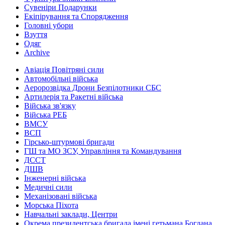
Сувеніри Подарунки
Екіпірування та Спорядження
Головні убори
Взуття
Одяг
Archive
Авіація Повітряні сили
Автомобільні війська
Аеророзвідка Дрони Безпілотники СБС
Артилерія та Ракетні війська
Війська зв'язку
Війська РЕБ
ВМСУ
ВСП
Гірсько-штурмові бригади
ГШ та МО ЗСУ, Управління та Командування
ДССТ
ДШВ
Інженерні війська
Медичні сили
Механізовані війська
Морська Піхота
Навчальні заклади, Центри
Окрема президентська бригада імені гетьмана Богдана