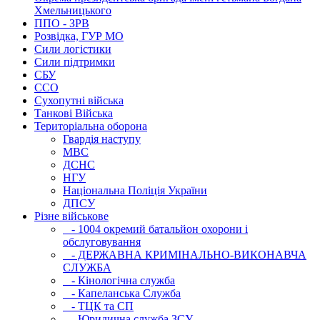
Хмельницького
ППО - ЗРВ
Розвідка, ГУР МО
Сили логістики
Сили підтримки
СБУ
ССО
Сухопутні війська
Танкові Війська
Територіальна оборона
Гвардія наступу
МВС
ДСНС
НГУ
Національна Поліція України
ДПСУ
Різне військове
- 1004 окремий батальйон охорони і
обслуговування
- ДЕРЖАВНА КРИМІНАЛЬНО-ВИКОНАВЧА
СЛУЖБА
- Кінологічна служба
- Капеланська Служба
- ТЦК та СП
- Юридична служба ЗСУ