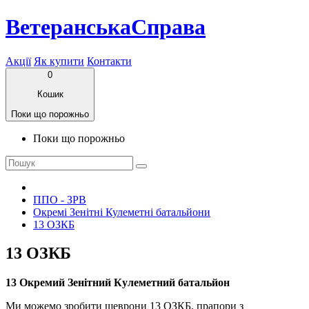
ВетеранськаСправа
Акції
Як купити
Контакти
0
Кошик
Поки що порожньо
Поки що порожньо
ППО - ЗРВ
Окремі Зенітні Кулеметні батальйони
13 ОЗКБ
13 ОЗКБ
13 Окремий Зенітний Кулеметний батальйон
Ми можемо зробити шеврони 13 ОЗКБ, прапори з