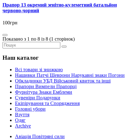
Прапор 13 окремий зенітно-кулеметний батальйон
червоно-чорний
100грн
Показано з 1 по 8 із 8 (1 сторінок)
Наш каталог
Всі товари зі знижкою
Нашивки Патчі Шеврони Нарукавні знаки Погони
Обкладинки УБД Військовий квиток та інші
Прапори Вимпели Прапорці
Фурнітура Знаки Емблеми
Сувеніри Подарунки
Екіпірування та Спорядження
Головні убори
Взуття
Одяг
Archive
Авіація Повітряні сили