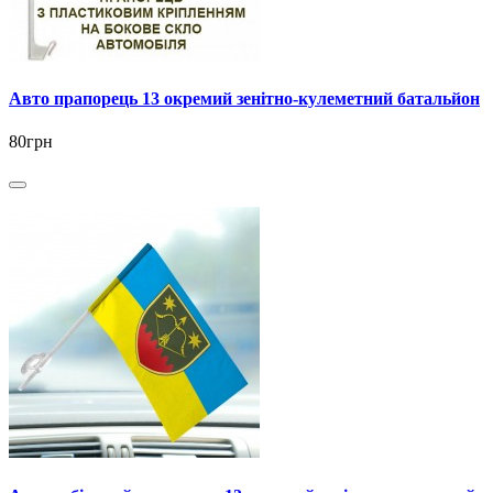
Авто прапорець 13 окремий зенітно-кулеметний батальйон
80грн