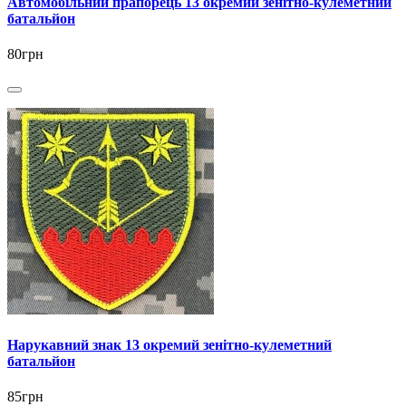
Автомобільний прапорець 13 окремий зенітно-кулеметний
батальйон
80грн
Нарукавний знак 13 окремий зенітно-кулеметний
батальйон
85грн