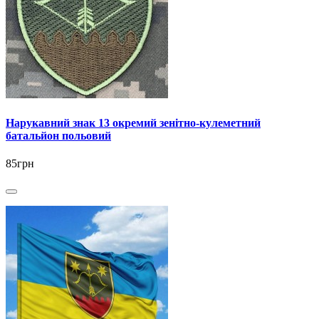
Нарукавний знак 13 окремий зенітно-кулеметний
батальйон польовий
85грн