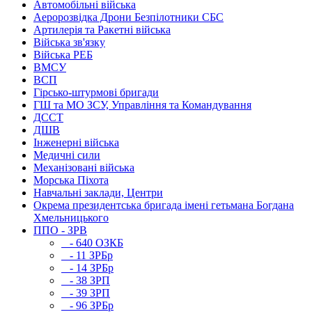
Автомобільні війська
Аеророзвідка Дрони Безпілотники СБС
Артилерія та Ракетні війська
Війська зв'язку
Війська РЕБ
ВМСУ
ВСП
Гірсько-штурмові бригади
ГШ та МО ЗСУ, Управління та Командування
ДССТ
ДШВ
Інженерні війська
Медичні сили
Механізовані війська
Морська Піхота
Навчальні заклади, Центри
Окрема президентська бригада імені гетьмана Богдана
Хмельницького
ППО - ЗРВ
- 640 ОЗКБ
- 11 ЗРБр
- 14 ЗРБр
- 38 ЗРП
- 39 ЗРП
- 96 ЗРБр