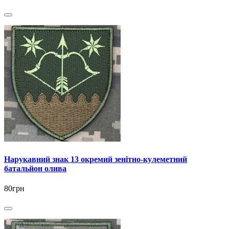
Нарукавний знак 13 окремий зенітно-кулеметний
батальйон олива
80грн