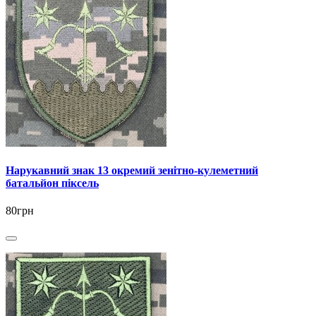
Нарукавний знак 13 окремий зенітно-кулеметний
батальйон піксель
80грн