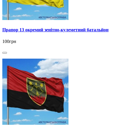
Прапор 13 окремий зенітно-кулеметний батальйон
100грн