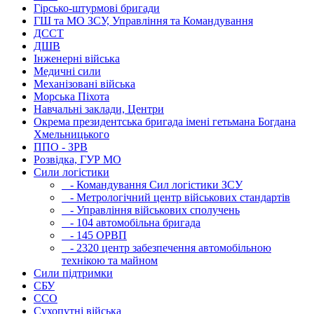
Гірсько-штурмові бригади
ГШ та МО ЗСУ, Управління та Командування
ДССТ
ДШВ
Інженерні війська
Медичні сили
Механізовані війська
Морська Піхота
Навчальні заклади, Центри
Окрема президентська бригада імені гетьмана Богдана
Хмельницького
ППО - ЗРВ
Розвідка, ГУР МО
Сили логістики
- Командування Сил логістики ЗСУ
- Метрологічний центр військових стандартів
- Управління військових сполучень
- 104 автомобільна бригада
- 145 ОРВП
- 2320 центр забезпечення автомобільною
технікою та майном
Сили підтримки
СБУ
ССО
Сухопутні війська