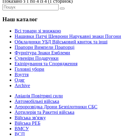
Показано з 1 по 4 із 4 (1 сторінок)
Наш каталог
Всі товари зі знижкою
Нашивки Патчі Шеврони Нарукавні знаки Погони
Обкладинки УБД Військовий квиток та інші
Прапори Вимпели Прапорці
Фурнітура Знаки Емблеми
Сувеніри Подарунки
Екіпірування та Спорядження
Головні убори
Взуття
Одяг
Archive
Авіація Повітряні сили
Автомобільні війська
Аеророзвідка Дрони Безпілотники СБС
Артилерія та Ракетні війська
Війська зв'язку
Війська РЕБ
ВМСУ
ВСП