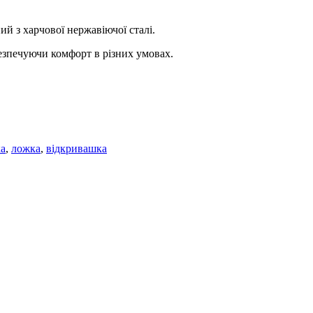
й з харчової нержавіючої сталі.
безпечуючи комфорт в різних умовах.
ка
,
ложка
,
відкривашка