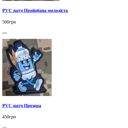
PVC патч Пройобана молодість
500грн
PVC патч Прозора
450грн