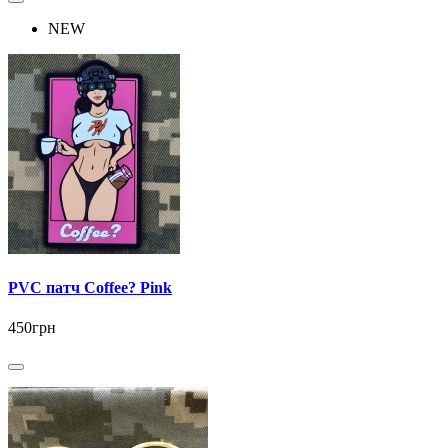
NEW
PVC патч Coffee? Pink
450грн