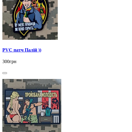
PVC патч Палій ))
300грн