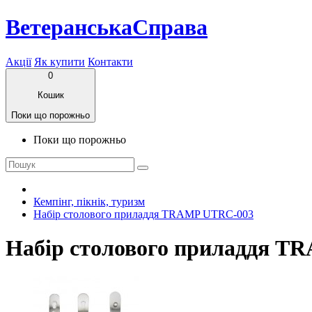
ВетеранськаСправа
Акції
Як купити
Контакти
0
Кошик
Поки що порожньо
Поки що порожньо
Кемпінг, пікнік, туризм
Набір столового приладдя TRAMP UTRC-003
Набір столового приладдя T