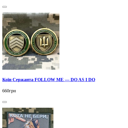
Коїн Сержанта FOLLOW ME — DO AS I DO
660грн