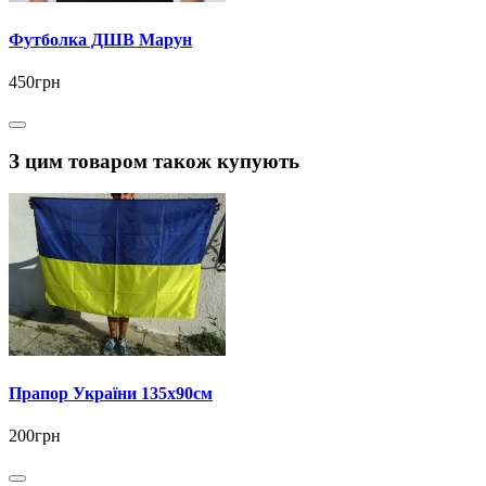
Футболка ДШВ Марун
450грн
З цим товаром також купують
Прапор України 135х90см
200грн