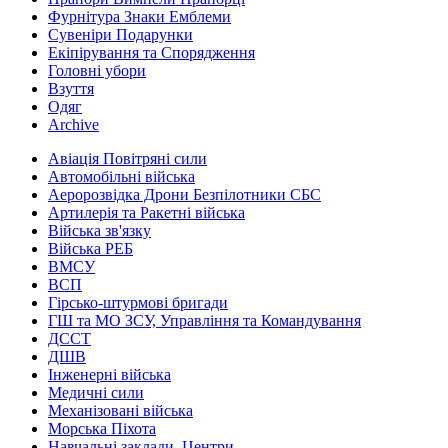
Фурнітура Знаки Емблеми
Сувеніри Подарунки
Екіпірування та Спорядження
Головні убори
Взуття
Одяг
Archive
Авіація Повітряні сили
Автомобільні війська
Аеророзвідка Дрони Безпілотники СБС
Артилерія та Ракетні війська
Війська зв'язку
Війська РЕБ
ВМСУ
ВСП
Гірсько-штурмові бригади
ГШ та МО ЗСУ, Управління та Командування
ДССТ
ДШВ
Інженерні війська
Медичні сили
Механізовані війська
Морська Піхота
Навчальні заклади, Центри