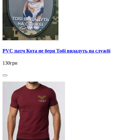
PVC патч Кота не бери Тобі видадуть на службі
130грн