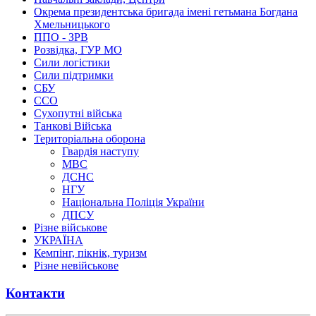
Окрема президентська бригада імені гетьмана Богдана
Хмельницького
ППО - ЗРВ
Розвідка, ГУР МО
Сили логістики
Сили підтримки
СБУ
ССО
Сухопутні війська
Танкові Війська
Територіальна оборона
Гвардія наступу
МВС
ДСНС
НГУ
Національна Поліція України
ДПСУ
Різне військове
УКРАЇНА
Кемпінг, пікнік, туризм
Різне невійськове
Контакти