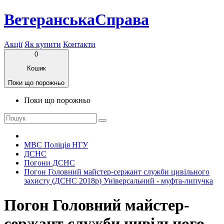
ВетеранськаСправа
Акції
Як купити
Контакти
0
Кошик
Поки що порожньо
Поки що порожньо
МВС Поліція НГУ
ДСНС
Погони ДСНС
Погон Головний майстер-сержант служби цивільного
захисту (ДСНС 2018р) Універсальний - муфта-липучка
Погон Головний майстер-
сержант служби цивільного