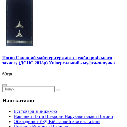
Погон Головний майстер-сержант служби цивільного
захисту (ДСНС 2018р) Універсальний - муфта-липучка
60грн
Наш каталог
Всі товари зі знижкою
Нашивки Патчі Шеврони Нарукавні знаки Погони
Обкладинки УБД Військовий квиток та інші
Прапори Вимпели Прапорці