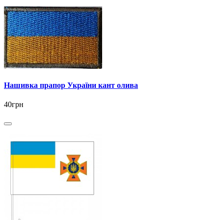
Нашивка прапор України кант олива
40грн