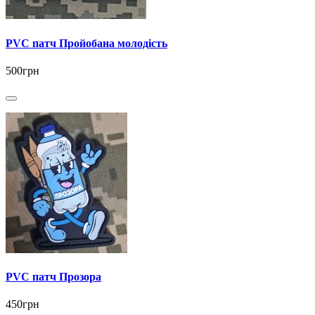
PVC патч Пройобана молодість
500грн
PVC патч Прозора
450грн