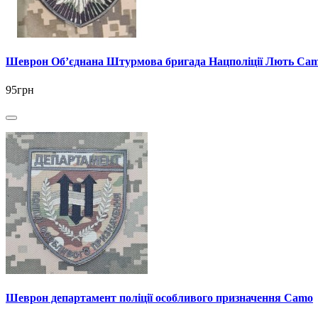
Шеврон Об’єднана Штурмова бригада Нацполіції Лють Ca
95грн
Шеврон департамент поліції особливого призначення Camo