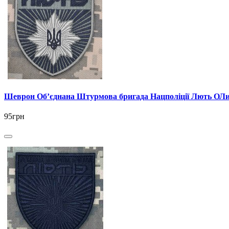
Шеврон Об’єднана Штурмова бригада Нацполіції Лють ОЛ
95грн