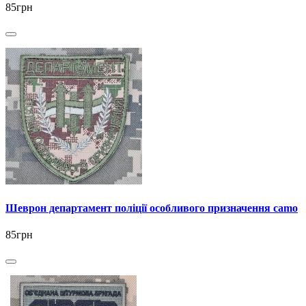
85грн
Шеврон департамент поліції особливого призначення camo
85грн