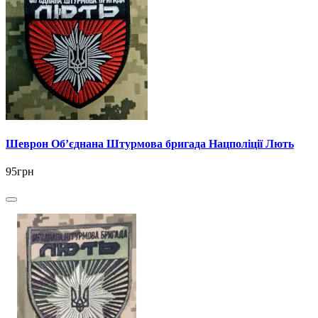
Шеврон Об’єднана Штурмова бригада Нацполіції Лють
95грн