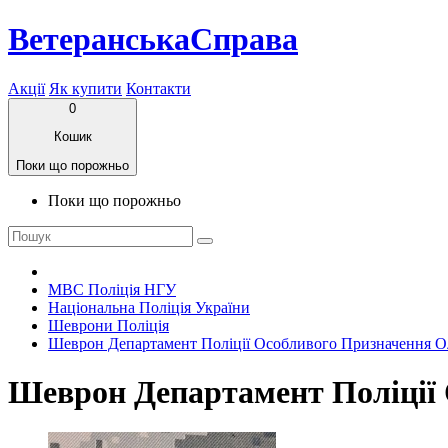
ВетеранськаСправа
Акції
Як купити
Контакти
0
Кошик
Поки що порожньо
Поки що порожньо
МВС Поліція НГУ
Національна Поліція України
Шеврони Поліція
Шеврон Департамент Поліції Особливого Призначення О
Шеврон Департамент Поліції