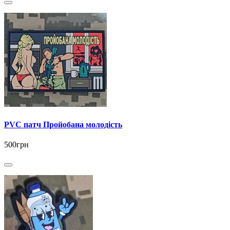
PVC патч Пройобана молодість
500грн