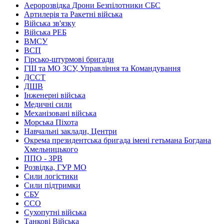
Аеророзвідка Дрони Безпілотники СБС
Артилерія та Ракетні війська
Війська зв'язку
Війська РЕБ
ВМСУ
ВСП
Гірсько-штурмові бригади
ГШ та МО ЗСУ, Управління та Командування
ДССТ
ДШВ
Інженерні війська
Медичні сили
Механізовані війська
Морська Піхота
Навчальні заклади, Центри
Окрема президентська бригада імені гетьмана Богдана
Хмельницького
ППО - ЗРВ
Розвідка, ГУР МО
Сили логістики
Сили підтримки
СБУ
ССО
Сухопутні війська
Танкові Війська