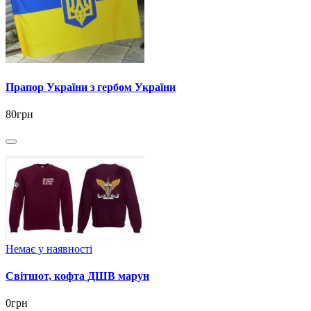
Прапор України з гербом України
80грн
Немає у наявності
Світшот, кофта ДШВ марун
0грн