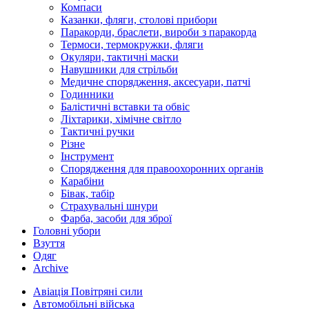
Компаси
Казанки, фляги, столові прибори
Паракорди, браслети, вироби з паракорда
Термоси, термокружки, фляги
Окуляри, тактичні маски
Навушники для стрільби
Медичне спорядження, аксесуари, патчі
Годинники
Балістичні вставки та обвіс
Ліхтарики, хімічне світло
Тактичні ручки
Різне
Інструмент
Спорядження для правоохоронних органів
Карабіни
Бівак, табір
Страхувальні шнури
Фарба, засоби для зброї
Головні убори
Взуття
Одяг
Archive
Авіація Повітряні сили
Автомобільні війська