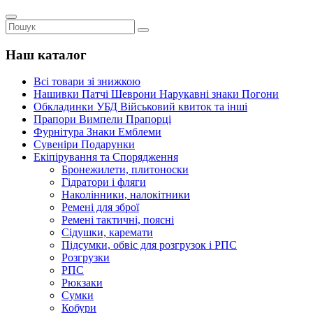
Наш каталог
Всі товари зі знижкою
Нашивки Патчі Шеврони Нарукавні знаки Погони
Обкладинки УБД Військовий квиток та інші
Прапори Вимпели Прапорці
Фурнітура Знаки Емблеми
Сувеніри Подарунки
Екіпірування та Спорядження
Бронежилети, плитоноски
Гідратори і фляги
Наколінники, налокітники
Ремені для зброї
Ремені тактичні, поясні
Сідушки, каремати
Підсумки, обвіс для розгрузок і РПС
Розгрузки
РПС
Рюкзаки
Сумки
Кобури