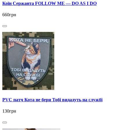
Коїн Сержанта FOLLOW ME — DO AS I DO
660грн
PVC патч Кота не бери Тобі видадуть на службі
130грн