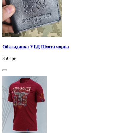
Обкладинка УБД Піхота чорна
350грн