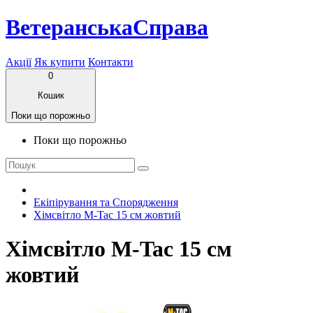
ВетеранськаСправа
Акції
Як купити
Контакти
0
Кошик
Поки що порожньо
Поки що порожньо
Екіпірування та Спорядження
Хімсвітло M-Tac 15 см жовтий
Хімсвітло M-Tac 15 см
жовтий