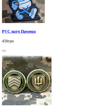
PVC патч Прозора
450грн