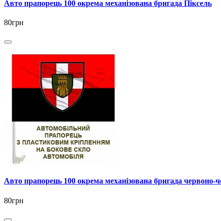
Авто прапорець 100 окрема механізована бригада Піксель
80грн
Авто прапорець 100 окрема механізована бригада червоно-
80грн