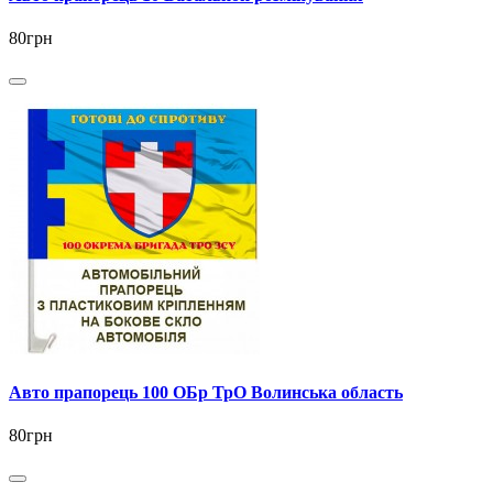
80грн
Авто прапорець 100 ОБр ТрО Волинська область
80грн