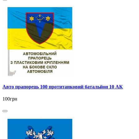
Авто прапорець 100 протитанковий батальйон 10 АК
100грн