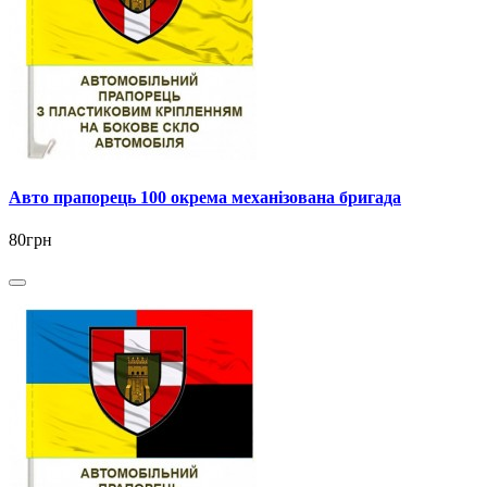
Авто прапорець 100 окрема механізована бригада
80грн