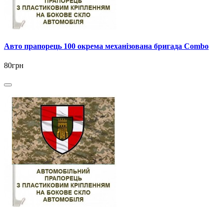
Авто прапорець 100 окрема механізована бригада Combo
80грн