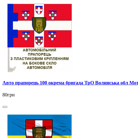
Авто прапорець 100 окрема бригада ТрО Волинська обл Мо
80грн