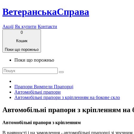
ВетеранськаСправа
Акції
Як купити
Контакти
0
Кошик
Поки що порожньо
Поки що порожньо
Прапори Вимпели Прапорці
Автомобільні прапори
Автомобільні прапори з кріпленням на бокове скло
Автомобільні прапори з кріпленням на 
Автомобільні прапори з кріпленням
В наявності і на замовлення - автомобільні прапорці зі зручни