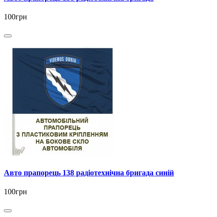
100грн
Авто прапорець 138 радіотехнічна бригада синій
100грн