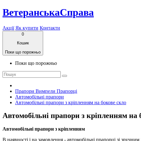
ВетеранськаСправа
Акції
Як купити
Контакти
0
Кошик
Поки що порожньо
Поки що порожньо
Прапори Вимпели Прапорці
Автомобільні прапори
Автомобільні прапори з кріпленням на бокове скло
Автомобільні прапори з кріпленням на 
Автомобільні прапори з кріпленням
В наявності і на замовлення - автомобільні прапорці зі зручни