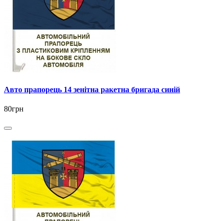
Авто прапорець 14 зенітна ракетна бригада синій
80грн