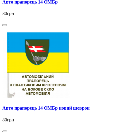
Авто прапорець 14 ОМБр
80грн
Авто прапорець 14 ОМБр новий шеврон
80грн