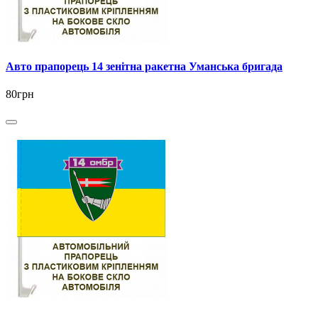
Авто прапорець 14 зенітна ракетна Уманська бригада
80грн