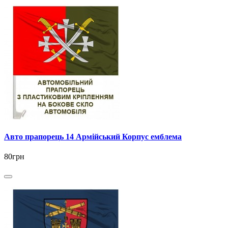
Авто прапорець 14 Армійський Корпус емблема
80грн